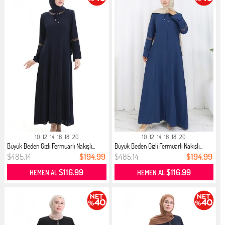
10
12
14
16
18
20
10
12
14
16
18
20
Büyük Beden Gizli Fermuarlı Nakışlı...
Büyük Beden Gizli Fermuarlı Nakışlı...
$485.14
$194.99
$485.14
$194.99
$116.99
$116.99
HEMEN AL
HEMEN AL