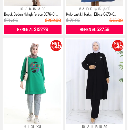
10
12
14
16
18
20
6-8
10-12
14-16
18-20
Büyük Beden Nakışlı Ferace 5076-01 ...
Kolu Lastikli Nakışlı Elbise 0470-0...
$714.00
$262.99
$172.00
$45.99
$157.79
$27.59
HEMEN AL
HEMEN AL
M
L
XL
XXL
10
12
14
16
18
20