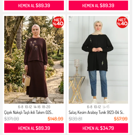
$89.39
$89.39
HEMEN AL
HEMEN AL
6-8
10-12
14-16
18-20
6-8
10-12
14-16
Çiçek Nakışlı Taşlı ikili Takım 025...
Salaş Kesim Araboy Tunik 9123-04 Si...
$371.00
$148.99
$139.81
$57.99
$89.39
$34.79
HEMEN AL
HEMEN AL