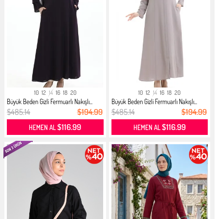
10
12
14
16
18
20
10
12
14
16
18
20
Büyük Beden Gizli Fermuarlı Nakışlı...
Büyük Beden Gizli Fermuarlı Nakışlı...
$485.14
$194.99
$485.14
$194.99
$116.99
$116.99
HEMEN AL
HEMEN AL