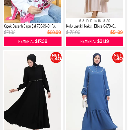
6-8
10-12
14-16
18-20
Çiçek Desenli Capri Şal 70349-01 Fu...
Kolu Lastikli Nakışlı Elbise 0470-0...
$71.32
$28.99
$172.00
$51.99
$17.39
$31.19
HEMEN AL
HEMEN AL