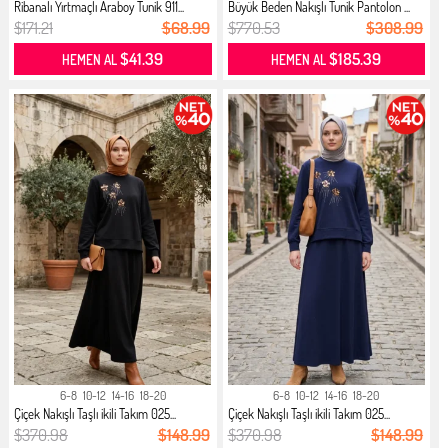
Ribanalı Yırtmaçlı Araboy Tunik 911...
Büyük Beden Nakışlı Tunik Pantolon ...
$171.21
$68.99
$770.53
$308.99
$41.39
$185.39
HEMEN AL
HEMEN AL
6-8
10-12
14-16
18-20
6-8
10-12
14-16
18-20
Çiçek Nakışlı Taşlı ikili Takım 025...
Çiçek Nakışlı Taşlı ikili Takım 025...
$370.98
$148.99
$370.98
$148.99