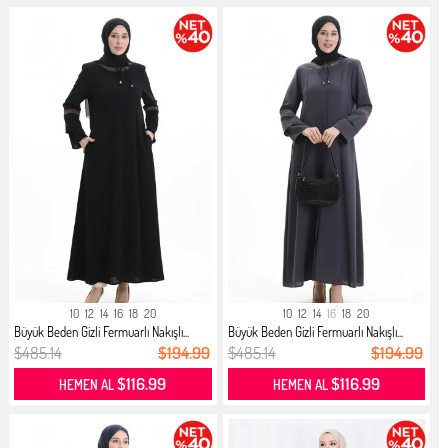
10
12
14
16
18
20
10
12
14
16
18
20
Büyük Beden Gizli Fermuarlı Nakışlı...
Büyük Beden Gizli Fermuarlı Nakışlı...
$485.14
$194.99
$485.14
$194.99
$116.99
$116.99
HEMEN AL
HEMEN AL