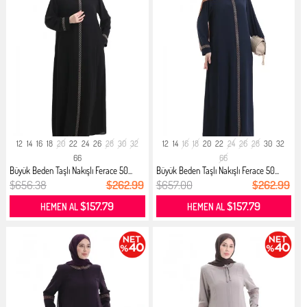
12
14
16
18
20
22
24
26
28
30
32
12
14
16
18
20
22
24
26
28
30
32
66
66
Büyük Beden Taşlı Nakışlı Ferace 50...
Büyük Beden Taşlı Nakışlı Ferace 50...
$656.38
$262.99
$657.00
$262.99
$157.79
$157.79
HEMEN AL
HEMEN AL