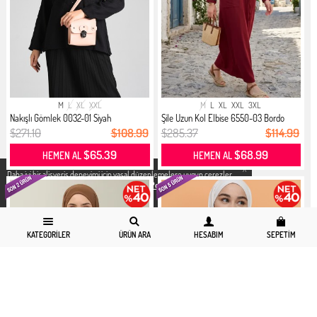
M
L
XL
XXL
M
L
XL
XXL
3XL
Nakışlı Gömlek 0032-01 Siyah
Şile Uzun Kol Elbise 6550-03 Bordo
$271.10
$108.99
$285.37
$114.99
$65.39
$68.99
HEMEN AL
HEMEN AL
X
Daha iyi bir alisveris deneyimi icin yasal düzenlemelere uygun çerezler
kullanıyoruz. Detaylı bilgiye
Gizlilik ve Çerez Politikası
sayfamızdan
erişebilirsiniz.
KATEGORILER
ÜRÜN ARA
HESABIM
SEPETIM