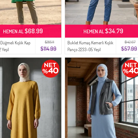
$68.99
$34.79
HEMEN AL
HEMEN AL
$285.11
$142.67
Düğmeli Kışlık Kap
Buklet Kumaş Kemerli Kışlık
$114.99
$57.99
 Yeşil
Panço 2233-05 Yeşil