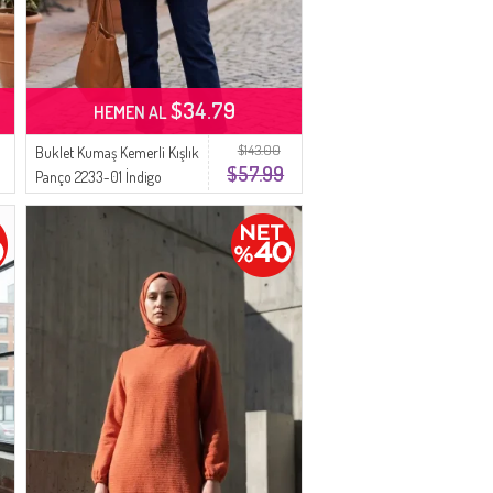
$34.79
HEMEN AL
$143.00
Buklet Kumaş Kemerli Kışlık
$57.99
Panço 2233-01 İndigo