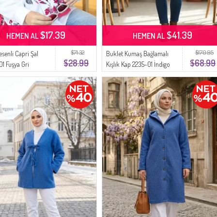
$17.39
$41.39
HEMEN AL
HEMEN AL
$71.32
$170.95
senli Capri Şal
Buklet Kumaş Bağlamalı
$28.99
$68.99
1 Fuşya Gri
Kışlık Kap 2235-01 İndigo