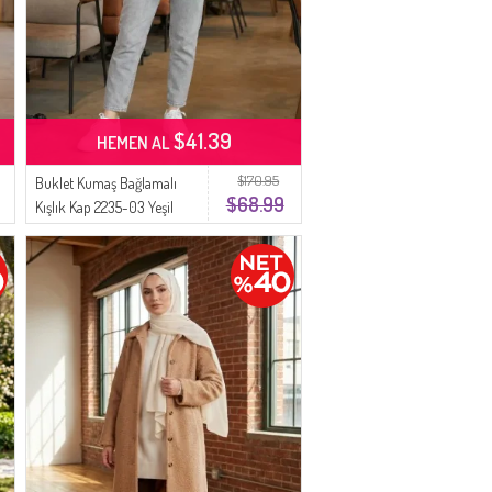
$41.39
HEMEN AL
$170.95
Buklet Kumaş Bağlamalı
$68.99
Kışlık Kap 2235-03 Yeşil