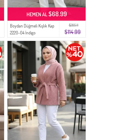
$68.99
HEMEN AL
$285.11
Boydan Düğmeli Kışlık Kap
$114.99
2220-04 İndigo