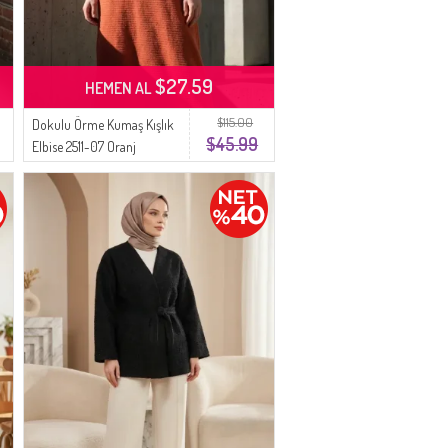
$27.59
HEMEN AL
$115.00
Dokulu Örme Kumaş Kışlık
$45.99
Elbise 2511-07 Oranj