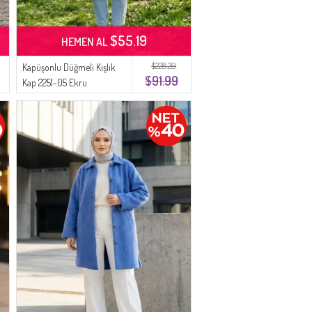
$55.19
HEMEN AL
$228.29
Kapüşonlu Düğmeli Kışlık
$91.99
Kap 2251-05 Ekru