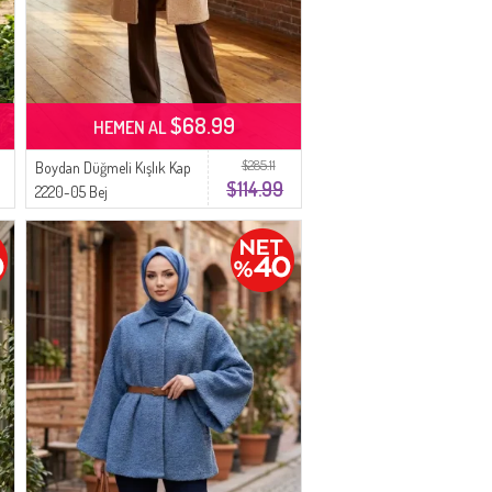
$68.99
HEMEN AL
$285.11
Boydan Düğmeli Kışlık Kap
$114.99
2220-05 Bej