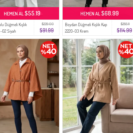
$55.19
$68.99
HEMEN AL
HEMEN AL
$229.00
$285.11
lu Düğmeli Kışlık
Boydan Düğmeli Kışlık Kap
$91.99
$114.99
1-02 Siyah
2220-03 Krem