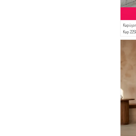
(2)
NAZRALİNA
(1)
Gülsoy
(1)
Cashcara
Kapüşon
(1)
ONX10
Kap 225
(1)
ÜNRA GİYİM
(1)
DEKA
(1)
Mesoance
(1)
EYP TEKSTİL