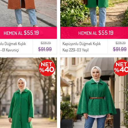
$55.19
$55.19
HEMEN AL
HEMEN AL
$228.29
$228.29
lu Düğmeli Kışlık
Kapüşonlu Düğmeli Kışlık
$91.99
$91.99
1-01 Kavuniçi
Kap 2251-03 Yeşil