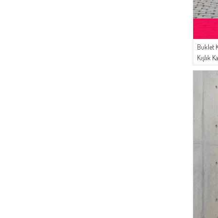
(17)
Mihrişah
(17)
Buğlem
(13)
MODA PİNHAN
(10)
Enderun
Buklet 
(10)
Kışlık K
Serca
(10)
SEMALA
(7)
Platin Eşarp
(7)
LE FABRİC
(6)
CKS
(5)
Balmy
(4)
Oyya
(3)
Aşeka
(3)
Livaldi
(2)
Algı
(2)
Derminix
(2)
Alperen