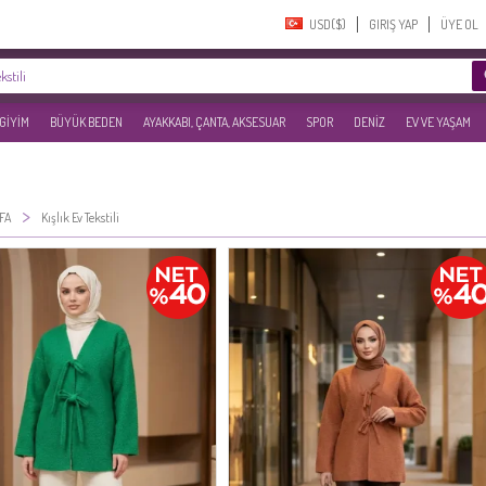
USD($)‎
GIRIŞ YAP
ÜYE OL
 GİYİM
BÜYÜK BEDEN
AYAKKABI, ÇANTA, AKSESUAR
SPOR
DENİZ
EV VE YAŞAM
>
FA
Kışlık Ev Tekstili