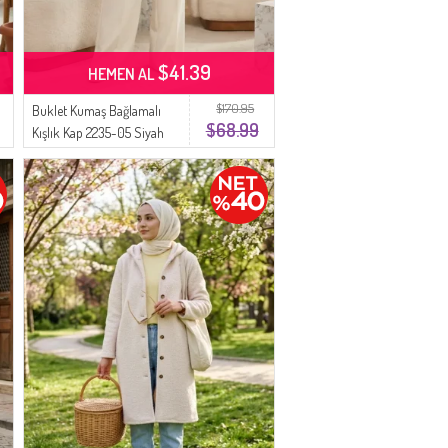
$41.39
HEMEN AL
$170.95
Buklet Kumaş Bağlamalı
$68.99
Kışlık Kap 2235-05 Siyah