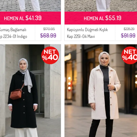
$41.39
$55.19
HEMEN AL
HEMEN AL
$170.95
$228.29
Kumaş Bağlamalı
Kapüşonlu Düğmeli Kışlık
$68.99
$91.99
ap 2234-01 İndigo
Kap 2251-04 Mavi