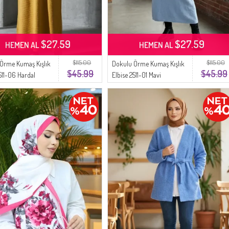
$27.59
$27.59
HEMEN AL
HEMEN AL
$115.00
$115.00
Örme Kumaş Kışlık
Dokulu Örme Kumaş Kışlık
$45.99
$45.99
2511-06 Hardal
Elbise 2511-01 Mavi