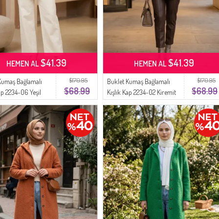
$41.39
$41.39
HEMEN AL
HEMEN AL
$170.95
$170.95
Kumaş Bağlamalı
Buklet Kumaş Bağlamalı
$68.99
$68.99
ap 2234-06 Yeşil
Kışlık Kap 2234-02 Kiremit