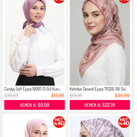
Candyy Soft Eşarp 19097-13 Gül Kuru...
Kehribar Desenli Eşarp 70326-08 Gül...
$39.93
$15.99
$91.30
$36.99
$9.59
$22.19
HEMEN AL
HEMEN AL