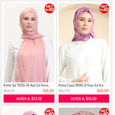
Kristal Şal 70255-05 Açık Gül Kurus...
Kristal Eşarp 19095-12 Koyu Gül Kur...
$54.20
$21.99
$62.76
$25.99
$13.19
$15.59
HEMEN AL
HEMEN AL