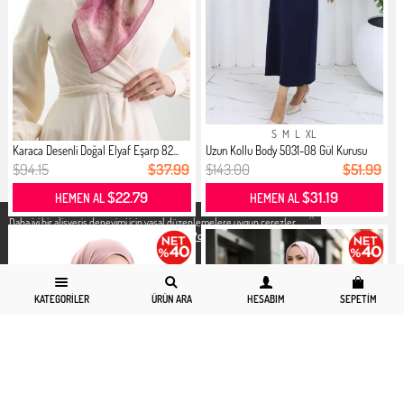
S
M
L
XL
Karaca Desenli Doğal Elyaf Eşarp 82...
Uzun Kollu Body 5031-08 Gül Kurusu
$94.15
$37.99
$143.00
$51.99
$22.79
$31.19
HEMEN AL
HEMEN AL
X
Daha iyi bir alisveris deneyimi icin yasal düzenlemelere uygun çerezler
kullanıyoruz. Detaylı bilgiye
Gizlilik ve Çerez Politikası
sayfamızdan
erişebilirsiniz.
KATEGORILER
ÜRÜN ARA
HESABIM
SEPETIM