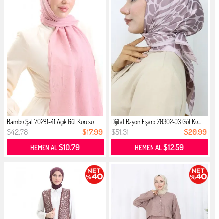
Bambu Şal 70281-41 Açık Gül Kurusu
Dijital Rayon Eşarp 70302-03 Gül Ku...
$42.78
$17.99
$51.31
$20.99
$10.79
$12.59
HEMEN AL
HEMEN AL