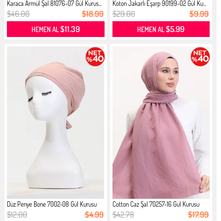
Karaca Armül Şal 81076-07 Gül Kurus...
Koton Jakarlı Eşarp 90199-02 Gül Ku...
$46.00
$18.99
$29.00
$9.99
$11.39
$5.99
HEMEN AL
HEMEN AL
Düz Penye Bone 7002-08 Gül Kurusu
Cotton Caz Şal 70257-16 Gül Kurusu
$12.00
$4.99
$42.78
$17.99