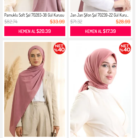
Pamuklu Soft Şal 70283-38 Gül Kurusu
Jan Jan Şifon Şal 70239-22 Gül Kuru...
$82.74
$33.99
$71.32
$28.99
$20.39
$17.39
HEMEN AL
HEMEN AL