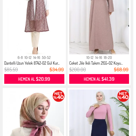
6-8
10-12
14-16
50-52
10-12
14-16
18-20
Dantelli Uzun Yelek 8742-02 Gül Kur...
Ceket Jile İkili Takım 2155-02 Koyu...
$85.59
$34.99
$200.00
$68.99
$20.99
$41.39
HEMEN AL
HEMEN AL