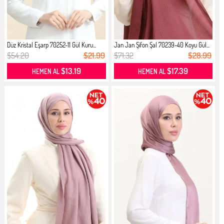
Düz Kristal Eşarp 70252-11 Gül Kuru...
Jan Jan Şifon Şal 70239-40 Koyu Gül...
$54.20
$21.99
$71.32
$28.99
$13.19
$17.39
HEMEN AL
HEMEN AL