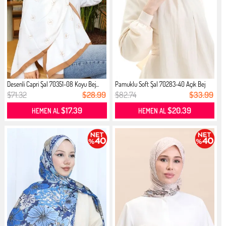
Desenli Capri Şal 70351-08 Koyu Bej...
Pamuklu Soft Şal 70283-40 Açık Bej
$71.32
$28.99
$82.74
$33.99
$17.39
$20.39
HEMEN AL
HEMEN AL