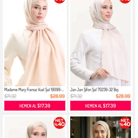
Madame Mary Fransız Vual Şal 19099-...
Jan Jan Şifon Şal 70239-32 Bej
$71.32
$28.99
$71.32
$28.99
$17.39
$17.39
HEMEN AL
HEMEN AL