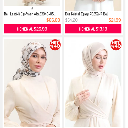
6
Beli Lastikli Eşofman Altı 23046-05...
Düz Kristal Eşarp 70252-17 Bej
$66.00
$54.20
$21.99
$26.99
$13.19
HEMEN AL
HEMEN AL