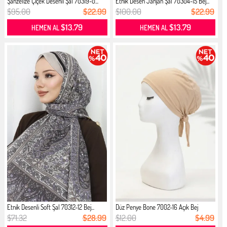
Şanzelize Çiçek Desenli Şal 70319-0...
Etnik Desen Janjan Şal 70304-15 Bej...
$95.00
$22.99
$100.00
$22.99
$13.79
$13.79
HEMEN AL
HEMEN AL
Etnik Desenli Soft Şal 70312-12 Bej...
Düz Penye Bone 7002-16 Açık Bej
$71.32
$28.99
$12.00
$4.99