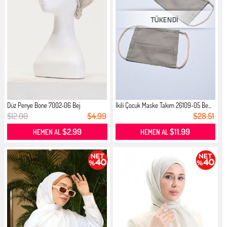
Düz Penye Bone 7002-06 Bej
İkili Çocuk Maske Takım 26109-05 Be...
$12.00
$4.99
$28.51
$2.99
$11.99
HEMEN AL
HEMEN AL