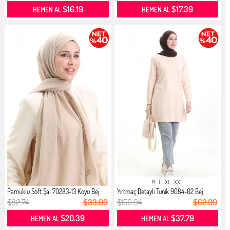
$16.19
$17.39
HEMEN AL
HEMEN AL
M
L
XL
XXL
Pamuklu Soft Şal 70283-13 Koyu Bej
Yırtmaç Detaylı Tunik 9084-02 Bej
$82.74
$33.99
$156.94
$62.99
$20.39
$37.79
HEMEN AL
HEMEN AL