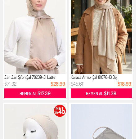
Jan Jan Şifon Şal 70239-31 Latte
Karaca Armül Şal 81076-13 Bej
$71.32
$28.99
$45.61
$18.99
$17.39
$11.39
HEMEN AL
HEMEN AL