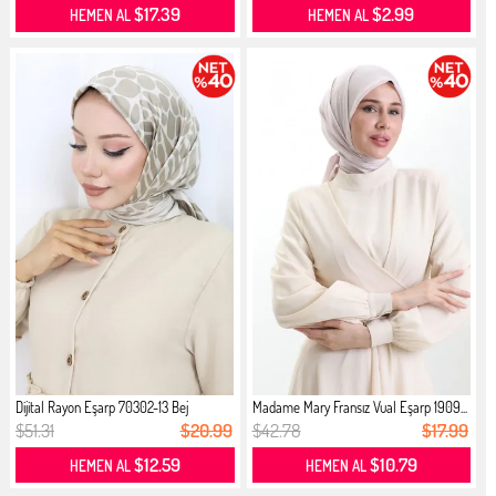
$17.39
$2.99
HEMEN AL
HEMEN AL
Dijital Rayon Eşarp 70302-13 Bej
Madame Mary Fransız Vual Eşarp 1909...
$51.31
$20.99
$42.78
$17.99
$12.59
$10.79
HEMEN AL
HEMEN AL