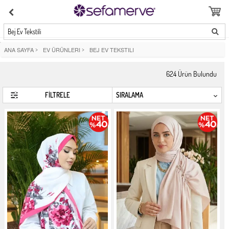
Bej Ev Tekstili
ANA SAYFA
>
EV ÜRÜNLERI
>
BEJ EV TEKSTILI
624
Ürün Bulundu
FİLTRELE