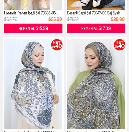
Hanzade Fransız İpeği Şal 70328-05 ...
Desenli Capri Şal 70347-06 Bej Siyah
$62.76
$25.99
$71.32
$28.99
$15.59
$17.39
HEMEN AL
HEMEN AL