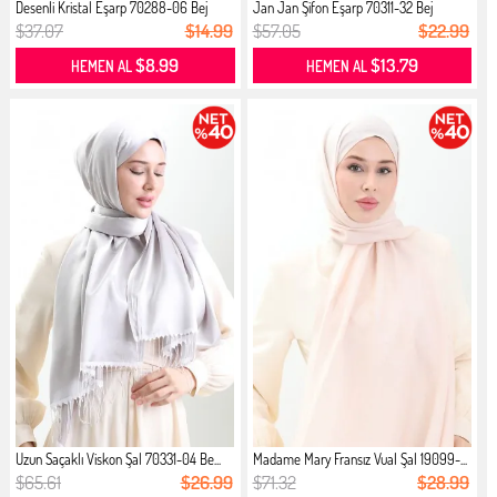
Desenli Kristal Eşarp 70288-06 Bej
Jan Jan Şifon Eşarp 70311-32 Bej
$37.07
$14.99
$57.05
$22.99
$8.99
$13.79
HEMEN AL
HEMEN AL
Uzun Saçaklı Viskon Şal 70331-04 Be...
Madame Mary Fransız Vual Şal 19099-...
$65.61
$26.99
$71.32
$28.99