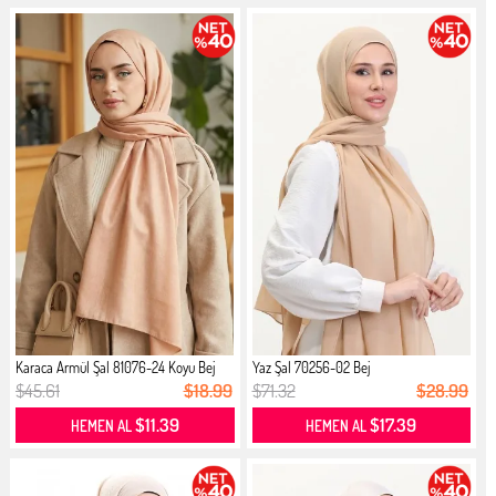
Karaca Armül Şal 81076-24 Koyu Bej
Yaz Şal 70256-02 Bej
$45.61
$18.99
$71.32
$28.99
$11.39
$17.39
HEMEN AL
HEMEN AL