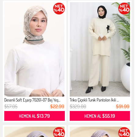
Desenli Soft Eşarp 70261-07 Bej Yeş...
Triko Çiçekli Tunik Pantolon İkili ...
$57.05
$22.99
$329.00
$91.99
$13.79
$55.19
HEMEN AL
HEMEN AL