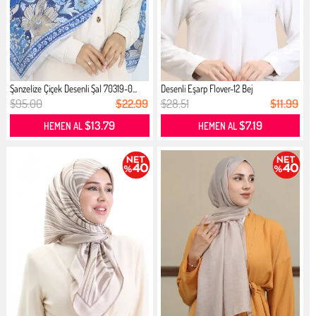
Şanzelize Çiçek Desenli Şal 70319-0...
Desenli Eşarp Flover-12 Bej
$95.00
$22.99
$28.51
$11.99
$13.79
$7.19
HEMEN AL
HEMEN AL