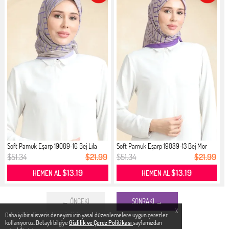
Soft Pamuk Eşarp 19089-16 Bej Lila
Soft Pamuk Eşarp 19089-13 Bej Mor
$51.34
$21.99
$51.34
$21.99
$13.19
$13.19
HEMEN AL
HEMEN AL
← ÖNCEKI
SONRAKI →
X
Daha iyi bir alisveris deneyimi icin yasal düzenlemelere uygun çerezler
kullanıyoruz. Detaylı bilgiye
Gizlilik ve Çerez Politikası
sayfamızdan