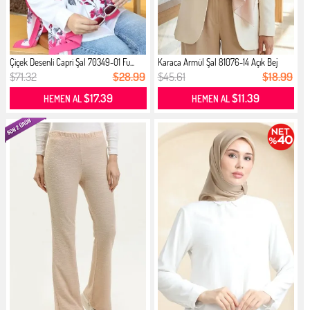
Çiçek Desenli Capri Şal 70349-01 Fu...
Karaca Armül Şal 81076-14 Açık Bej
$71.32
$28.99
$45.61
$18.99
$17.39
$11.39
HEMEN AL
HEMEN AL