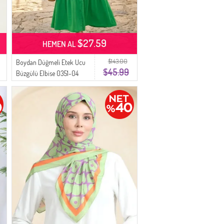
$27.59
HEMEN AL
$143.00
Boydan Düğmeli Etek Ucu
$45.99
Büzgülü Elbise 0351-04
Yeşil