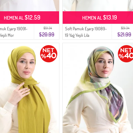
$12.59
$13.19
HEMEN AL
HEMEN AL
$51.34
$51.34
muk Eşarp 19091-
Soft Pamuk Eşarp 19089-
$20.99
$21.99
eşili Mor
19 Yağ Yeşili Lila