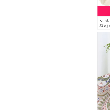
(1)
AY MİNA BY DİLEK AKHİSARLI
(2)
NAZRALİNA
(1)
Pamuklu
Şükran
33 Yağ Y
(1)
FY Collection
(1)
Aşeka
(1)
ATS
(1)
STİLGO
(1)
ONX10
(1)
ÜNRA GİYİM
(1)
Alperen
(1)
Ay Mina By Dilek Akhisarlı
(1)
ESMİRA