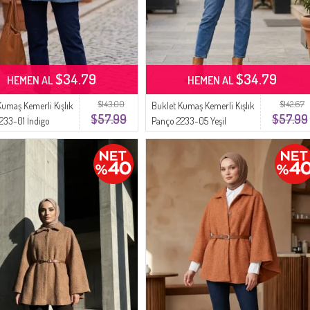
$34.79
$34.79
HEMEN AL
HEMEN AL
$143.00
$142.67
Kumaş Kemerli Kışlık
Buklet Kumaş Kemerli Kışlık
$57.99
$57.99
233-01 İndigo
Panço 2233-05 Yeşil