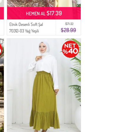
$17.39
HEMEN AL
$71.32
Etnik Desenli Soft Şal
$28.99
70312-03 Yağ Yeşili