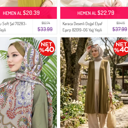
$20.39
$22.79
HEMEN AL
HEMEN AL
$82.74
$94.15
 Soft Şal 70283-
Karaca Desenli Doğal Elyaf
$33.99
$37.99
eşili
Eşarp 82019-06 Yağ Yeşili
Fıstık Yeşili