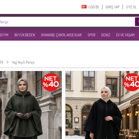
USD($)‎
GIRIŞ YAP
ÜYE OL
 GİYİM
BÜYÜK BEDEN
AYAKKABI, ÇANTA, AKSESUAR
SPOR
DENİZ
EV VE YAŞAM
>
FA
Yağ Yeşili Panço