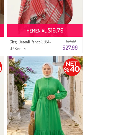
$16.79
HEMEN AL
$54.20
Çizgi Desenli Panço 2054-
$27.99
02 Kırmızı