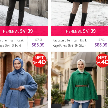
$41.39
$41.39
HEMEN AL
HEMEN AL
$171.21
$171.21
lu Fermuarlı Kışlık
Kapüşonlu Fermuarlı Kışlık
$68.99
$68.99
nço 0241-01 Haki
Kaşe Panço 0241-04 Siyah