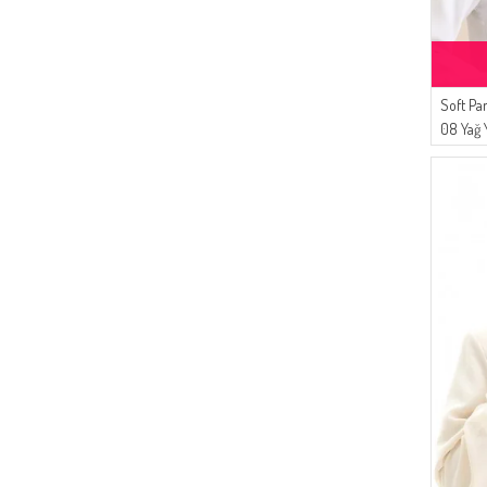
(2)
KOYU VIZON
(16)
AYMİRA
(12)
Enes Eşarp
(11)
Duru
Soft Pa
(10)
Tubanur Özdemir
08 Yağ Y
(10)
MODA PİNHAN
(7)
Algı
(7)
Livaldi
(7)
LE FABRİC
(6)
Alfasa
(6)
Moda Kaşmir
(6)
SEMALA
(5)
Buğlem
(3)
Serca
(2)
Mihrişah
(2)
Oyya
(2)
Peressa Eşarp