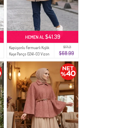
$41.39
HEMEN AL
$171.21
Kapüşonlu Fermuarlı Kışlık
$68.99
Kaşe Panço 0241-03 Vizon