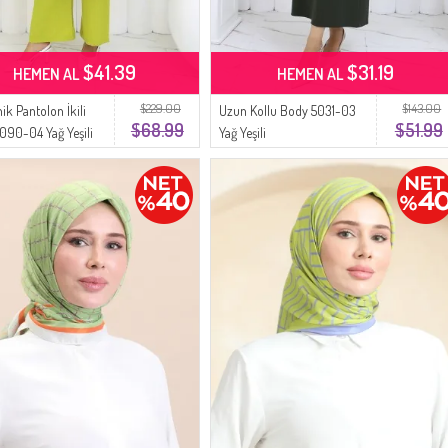
$41.39
$31.19
HEMEN AL
HEMEN AL
$229.00
$143.00
nik Pantolon İkili
Uzun Kollu Body 5031-03
$68.99
$51.99
090-04 Yağ Yeşili
Yağ Yeşili