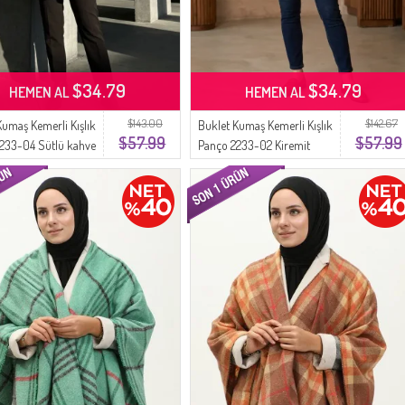
$34.79
$34.79
HEMEN AL
HEMEN AL
$143.00
$142.67
Kumaş Kemerli Kışlık
Buklet Kumaş Kemerli Kışlık
$57.99
$57.99
233-04 Sütlü kahve
Panço 2233-02 Kiremit