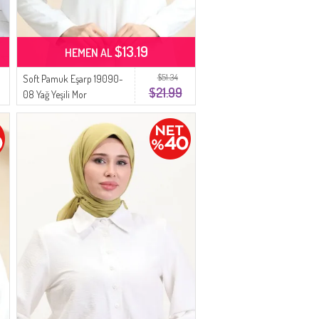
$13.19
HEMEN AL
$51.34
Soft Pamuk Eşarp 19090-
$21.99
08 Yağ Yeşili Mor