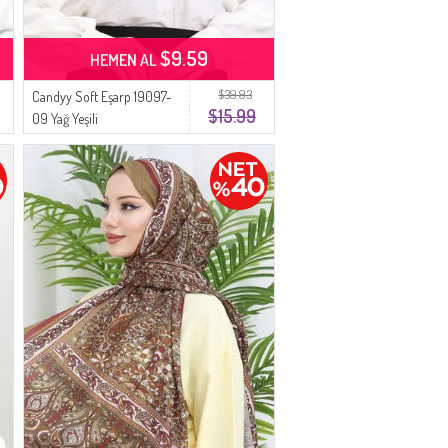
$9.59
HEMEN AL
$39.93
Candyy Soft Eşarp 19097-
$15.99
09 Yağ Yeşili