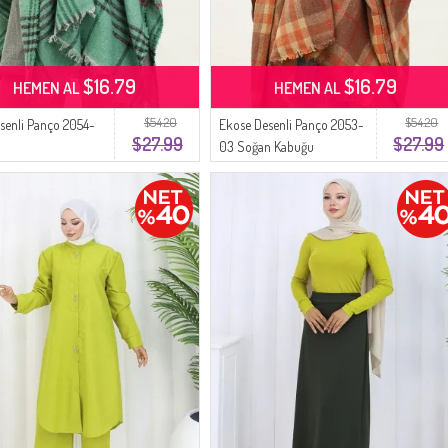
$16.79
$16.79
HEMEN AL
HEMEN AL
$54.20
$54.20
esenli Panço 2054-
Ekose Desenli Panço 2053-
$27.99
$27.99
03 Soğan Kabuğu