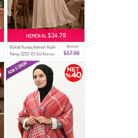
$34.79
HEMEN AL
$143.00
Buklet Kumaş Kemerli Kışlık
$57.99
Panço 2233-03 Gül Kurusu