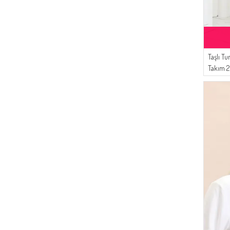
(4)
GÜMÜŞ GRI
(58)
Pinkrose
(4)
CAMEL
(57)
Bürün
(4)
PARLAMENT
(53)
Sefamerve
(4)
ACI KAHVE
(41)
Taşlı Tu
Karaca
(3)
YAVRUAĞZI
Takım 2
(37)
Gözde Giyim
(3)
MERCAN
(36)
DLC TEKSTİL
(3)
KOYU MAVI
(34)
MODA MAYSA
(3)
ZEYTIN YEŞILI
(30)
Enderun
(3)
NEON YEŞILI
(30)
İPEKÇE
(3)
SOĞAN KABUĞU
(29)
White Bird
(3)
BISKÜVI
(27)
ECESUN
(3)
TOPRAK
(26)
Platin Eşarp
(3)
KOYU GRI
(24)
BUTİK SUDE
(2)
AÇIK GRI
(22)
Respiro
(2)
KOYU HAKI
(18)
Dilber
(2)
KOYU KAHVERENGI
(18)
BENGUEN