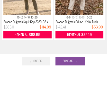
10-12
14-16
18-20
6-8
10-12
14-16
18-20
Boydan Düğmeli Kışlık Kap 2220-02 Y...
Boydan Düğmeli Oduncu Kışlık Tunik ...
$285.11
$114.99
$142.41
$56.99
$68.99
$34.19
HEMEN AL
HEMEN AL
← ÖNCEKI
SONRAKI →