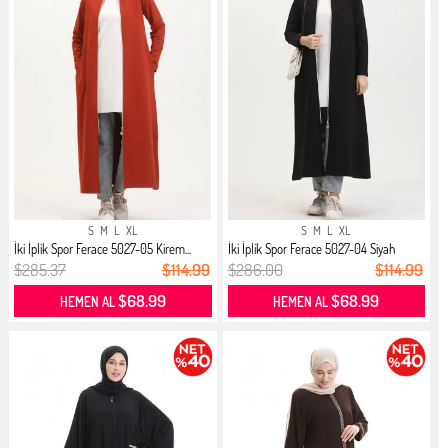
S
M
L
XL
S
M
L
XL
İki İplik Spor Ferace 5027-05 Kirem...
İki İplik Spor Ferace 5027-04 Siyah
$285.37
$114.99
$286.00
$114.99
$68.99
$68.99
HEMEN AL
HEMEN AL