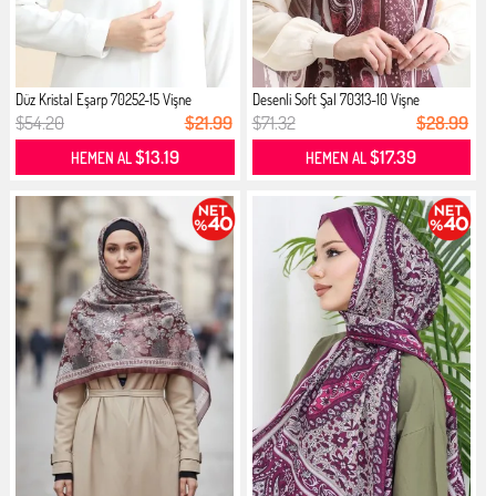
Düz Kristal Eşarp 70252-15 Vişne
Desenli Soft Şal 70313-10 Vişne
$54.20
$21.99
$71.32
$28.99
$13.19
$17.39
HEMEN AL
HEMEN AL