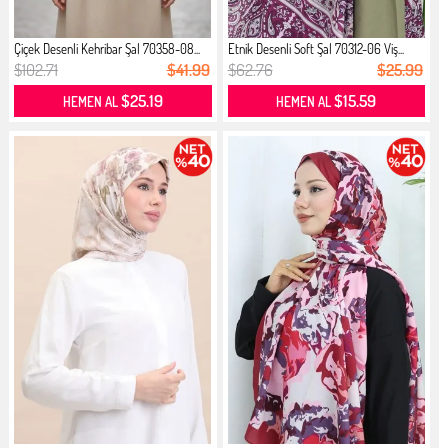
Çiçek Desenli Kehribar Şal 70358-08...
Etnik Desenli Soft Şal 70312-06 Viş...
$102.71
$41.99
$62.76
$25.99
$25.19
$15.59
HEMEN AL
HEMEN AL