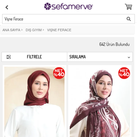
Vişne Ferace
ANA SAYFA
>
DIŞ GIYIM
>
VIŞNE FERACE
642
Ürün Bulundu
FİLTRELE