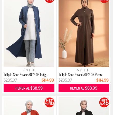
S
M
L
XL
S
M
L
XL
İki İplik Spor Ferace 5027-03 İndig...
İki İplik Spor Ferace 5027-07 Vizon
$285.37
$114.99
$285.37
$114.99
$68.99
$68.99
HEMEN AL
HEMEN AL