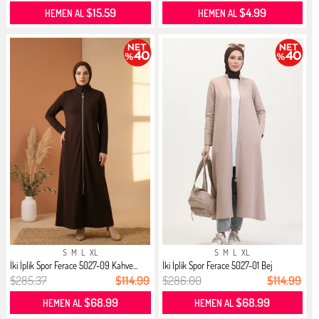
$15.59
$4.99
HEMEN AL
HEMEN AL
S
M
L
XL
S
M
L
XL
İki İplik Spor Ferace 5027-09 Kahve...
İki İplik Spor Ferace 5027-01 Bej
$285.37
$114.99
$286.00
$114.99
$68.99
$68.99
HEMEN AL
HEMEN AL