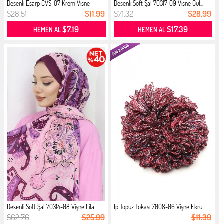
Desenli Eşarp CVS-07 Krem Vişne
Desenli Soft Şal 70317-09 Vişne Gül...
$28.51
$11.99
$71.32
$28.99
$7.19
$17.39
HEMEN AL
HEMEN AL
Desenli Soft Şal 70314-08 Vişne Lila
İp Topuz Tokası 7008-06 Vişne Ekru
$62.76
$25.99
$11.39