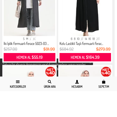
S
M
L
XL
6
8
10
12
14
16
18
20
İki İplik Fermuarlı Ferace 5023-03 ...
Kolu Lastikli Taşlı Fermuarlı Ferac...
$257.00
$91.99
$684.92
$273.99
$55.19
$164.39
HEMEN AL
HEMEN AL
X
Daha iyi bir alisveris deneyimi icin yasal düzenlemelere uygun çerezler
kullanıyoruz. Detaylı bilgiye
Gizlilik ve Çerez Politikası
sayfamızdan
erişebilirsiniz.
KATEGORILER
ÜRÜN ARA
HESABIM
SEPETIM