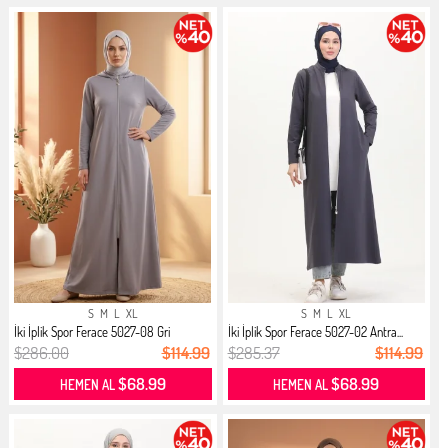
S
M
L
XL
S
M
L
XL
İki İplik Spor Ferace 5027-08 Gri
İki İplik Spor Ferace 5027-02 Antra...
$286.00
$114.99
$285.37
$114.99
$68.99
$68.99
HEMEN AL
HEMEN AL