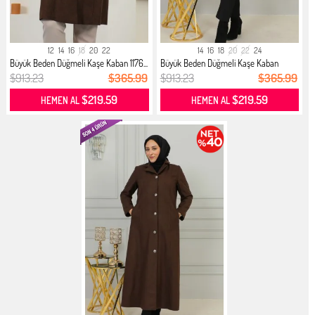
12
14
16
18
20
22
14
16
18
20
22
24
Büyük Beden Düğmeli Kaşe Kaban 1176...
Büyük Beden Düğmeli Kaşe Kaban
0328...
$913.23
$365.99
$913.23
$365.99
$219.59
$219.59
HEMEN AL
HEMEN AL