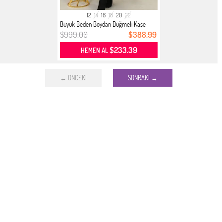
12
14
16
18
20
22
Büyük Beden Boydan Düğmeli Kaşe
Man...
$999.00
$388.99
$233.39
HEMEN AL
← ÖNCEKI
SONRAKI →