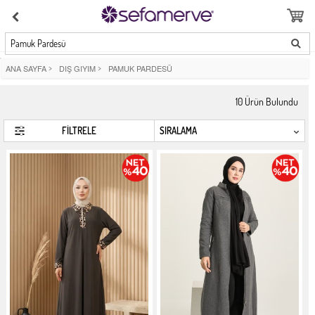
Pamuk Pardesü
ANA SAYFA
>
DIŞ GIYIM
>
PAMUK PARDESÜ
10
Ürün Bulundu
FİLTRELE