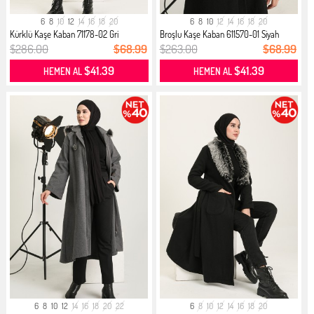
6
8
10
12
14
16
18
20
6
8
10
12
14
16
18
20
Kürklü Kaşe Kaban 71178-02 Gri
Broşlu Kaşe Kaban 611570-01 Siyah
$286.00
$68.99
$263.00
$68.99
$41.39
$41.39
HEMEN AL
HEMEN AL
6
8
10
12
14
16
18
20
22
6
8
10
12
14
16
18
20