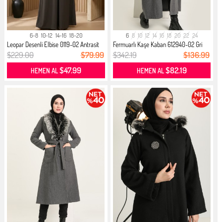
6-8
10-12
14-16
18-20
6
8
10
12
14
16
18
20
22
24
Leopar Desenli Elbise 0119-02 Antrasit
Fermuarlı Kaşe Kaban 612940-02 Gri
$229.00
$79.99
$342.19
$136.99
$47.99
$82.19
HEMEN AL
HEMEN AL