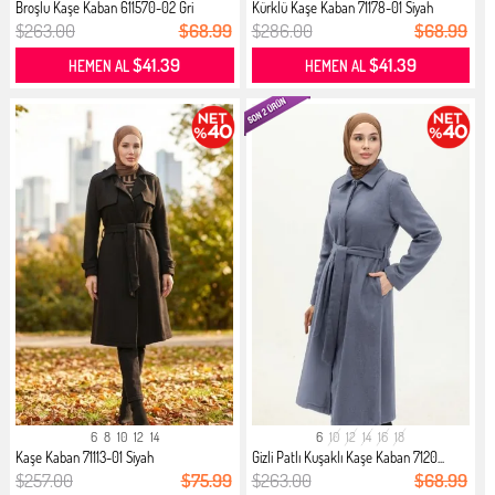
Broşlu Kaşe Kaban 611570-02 Gri
Kürklü Kaşe Kaban 71178-01 Siyah
$263.00
$68.99
$286.00
$68.99
$41.39
$41.39
HEMEN AL
HEMEN AL
6
8
10
12
14
6
10
12
14
16
18
Kaşe Kaban 71113-01 Siyah
Gizli Patlı Kuşaklı Kaşe Kaban 7120...
$257.00
$75.99
$263.00
$68.99