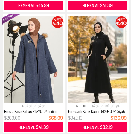
$45.59
$41.39
HEMEN AL
HEMEN AL
6
8
10
12
14
16
6
8
10
12
14
16
18
20
22
24
Broşlu Kaşe Kaban 611570-04 İndigo
Fermuarlı Kaşe Kaban 612940-01 Siyah
$263.00
$68.99
$342.19
$136.99
$41.39
$82.19
HEMEN AL
HEMEN AL