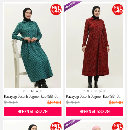
6
10
12
14
16
6
8
10
12
14
16
Kazayağı Desenli Düğmeli Kap 1981-0...
Kazayağı Desenli Düğmeli Kap 1981-0...
$125.54
$62.99
$125.54
$62.99
$37.79
$37.79
HEMEN AL
HEMEN AL