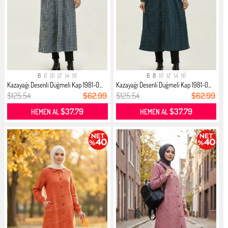
6
8
10
12
14
16
6
8
10
12
14
16
Kazayağı Desenli Düğmeli Kap 1981-0...
Kazayağı Desenli Düğmeli Kap 1981-0...
$125.54
$62.99
$125.54
$62.99
$37.79
$37.79
HEMEN AL
HEMEN AL