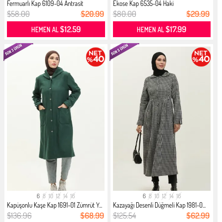
Fermuarlı Kap 6109-04 Antrasit
Ekose Kap 6535-04 Haki
$58.00
$20.99
$80.00
$29.99
$12.59
$17.99
HEMEN AL
HEMEN AL
6
8
10
12
14
16
6
8
10
12
14
16
Kapüşonlu Kaşe Kap 1691-01 Zümrüt Y...
Kazayağı Desenli Düğmeli Kap 1981-0...
$136.96
$68.99
$125.54
$62.99