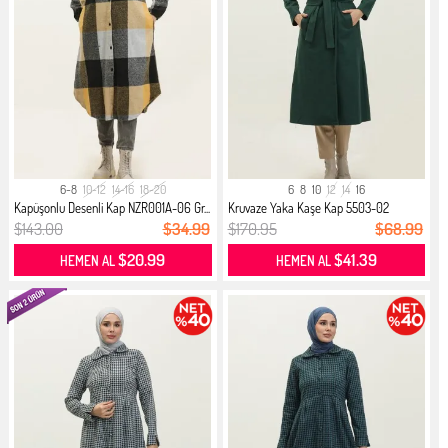
6-8
10-12
14-16
18-20
6
8
10
12
14
16
Kapüşonlu Desenli Kap NZR001A-06 Gr...
Kruvaze Yaka Kaşe Kap 5503-02
Zümrü...
$143.00
$34.99
$170.95
$68.99
$20.99
$41.39
HEMEN AL
HEMEN AL