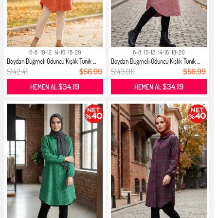
6-8
10-12
14-16
18-20
6-8
10-12
14-16
18-20
Boydan Düğmeli Oduncu Kışlık Tunik ...
Boydan Düğmeli Oduncu Kışlık Tunik ...
$142.41
$56.99
$143.00
$56.99
$34.19
$34.19
HEMEN AL
HEMEN AL