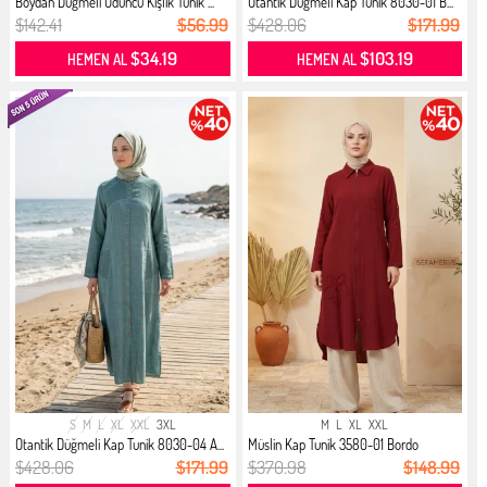
Boydan Düğmeli Oduncu Kışlık Tunik ...
Otantik Düğmeli Kap Tunik 8030-01 B...
$142.41
$56.99
$428.06
$171.99
$34.19
$103.19
HEMEN AL
HEMEN AL
S
M
L
XL
XXL
3XL
M
L
XL
XXL
Otantik Düğmeli Kap Tunik 8030-04 A...
Müslin Kap Tunik 3580-01 Bordo
$428.06
$171.99
$370.98
$148.99