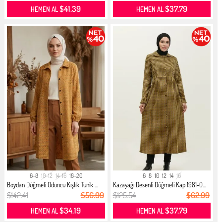
$41.39
$37.79
HEMEN AL
HEMEN AL
6-8
10-12
14-16
18-20
6
8
10
12
14
16
Boydan Düğmeli Oduncu Kışlık Tunik ...
Kazayağı Desenli Düğmeli Kap 1981-0...
$142.41
$56.99
$125.54
$62.99
$34.19
$37.79
HEMEN AL
HEMEN AL