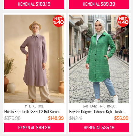
$103.19
$89.39
HEMEN AL
HEMEN AL
M
L
XL
XXL
6-8
10-12
14-16
18-20
Müslin Kap Tunik 3580-02 Gül Kurusu
Boydan Düğmeli Oduncu Kışlık Tunik ...
$370.98
$148.99
$142.41
$56.99
$89.39
$34.19
HEMEN AL
HEMEN AL