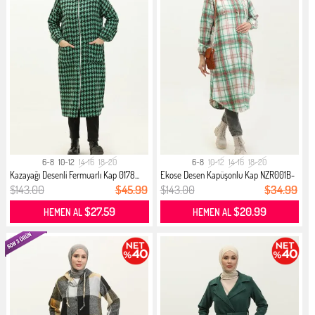
6-8
10-12
14-16
18-20
6-8
10-12
14-16
18-20
Kazayağı Desenli Fermuarlı Kap 0178...
Ekose Desen Kapüşonlu Kap NZR001B-
0...
$143.00
$45.99
$143.00
$34.99
$27.59
$20.99
HEMEN AL
HEMEN AL