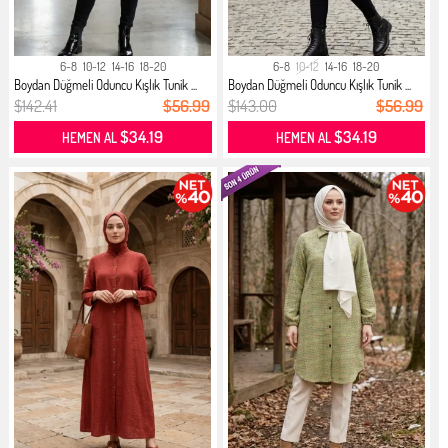
6-8
10-12
14-16
18-20
6-8
10-12
14-16
18-20
Boydan Düğmeli Oduncu Kışlık Tunik ...
Boydan Düğmeli Oduncu Kışlık Tunik ...
$142.41
$56.99
$143.00
$56.99
$34.19
$34.19
HEMEN AL
HEMEN AL