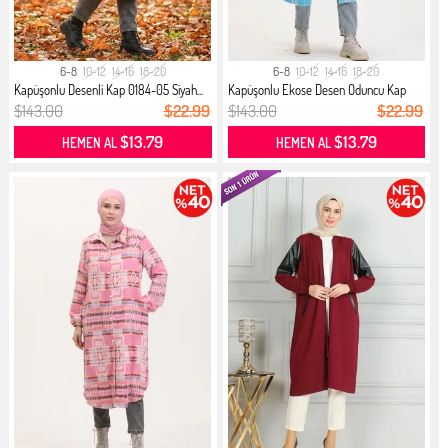
6-8
10-12
14-16
18-20
6-8
10-12
14-16
18-20
Kapüşonlu Desenli Kap 0184-05 Siyah...
Kapüşonlu Ekose Desen Oduncu Kap
05...
$143.00
$22.99
$143.00
$22.99
$13.79
$13.79
HEMEN AL
HEMEN AL