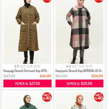
6-8
10-12
14-16
18-20
6-8
10-12
14-16
18-20
Kazayağı Desenli Fermuarlı Kap 0178...
Kapüşonlu Desenli Kap NZR001A-05 Gr...
$143.00
$45.99
$143.00
$34.99
$27.59
$20.99
HEMEN AL
HEMEN AL