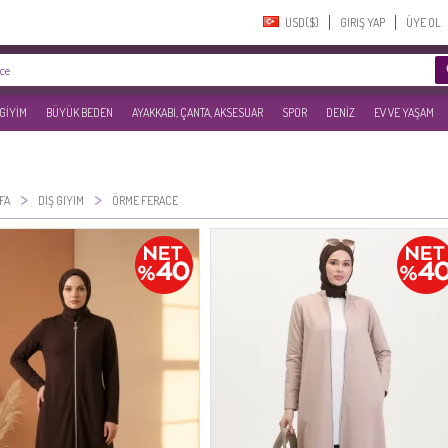
USD($)‎
GIRIŞ YAP
ÜYE OL
 GİYİM
BÜYÜK BEDEN
AYAKKABI, ÇANTA, AKSESUAR
SPOR
DENİZ
EV VE YAŞAM
>
>
FA
DIŞ GIYIM
ÖRME FERACE