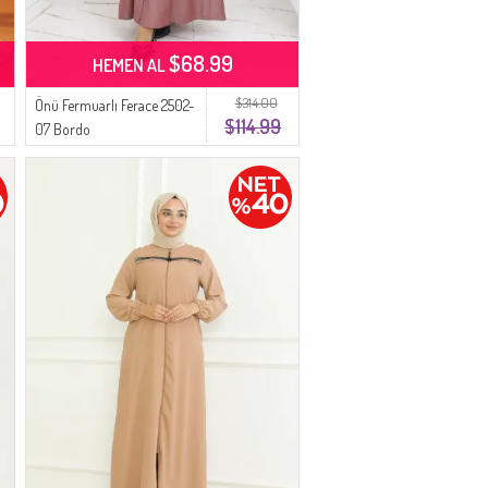
$68.99
HEMEN AL
$314.00
Önü Fermuarlı Ferace 2502-
$114.99
07 Bordo