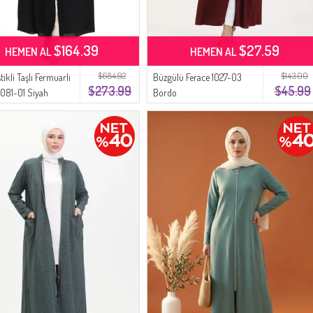
$164.39
$27.59
HEMEN AL
HEMEN AL
$684.92
$143.00
tikli Taşlı Fermuarlı
Büzgülü Ferace 1027-03
$273.99
$45.99
5081-01 Siyah
Bordo