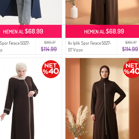
$68.99
$68.99
HEMEN AL
HEMEN AL
$285.37
$285.37
k Spor Ferace 5027-
İki İplik Spor Ferace 5027-
$114.99
$114.99
go
07 Vizon