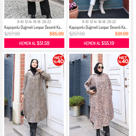
8-10
12-14
16-18
20-22
8-10
12-14
16-18
20-22
Kapüşonlu Düğmeli Leopar Desenli Ka...
Kapüşonlu Düğmeli Leopar Desenli Ka...
$257.00
$85.99
$257.00
$91.99
$51.59
$55.19
HEMEN AL
HEMEN AL