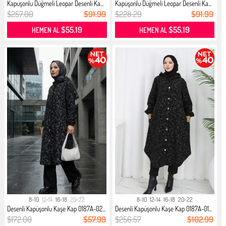
Kapüşonlu Düğmeli Leopar Desenli Ka...
Kapüşonlu Düğmeli Leopar Desenli Ka...
$257.00
$91.99
$228.29
$91.99
$55.19
$55.19
HEMEN AL
HEMEN AL
8-10
12-14
16-18
20-22
8-10
12-14
16-18
20-22
Desenli Kapüşonlu Kaşe Kap 0187A-02...
Desenli Kapüşonlu Kaşe Kap 0187A-01...
$172.00
$57.99
$256.57
$102.99