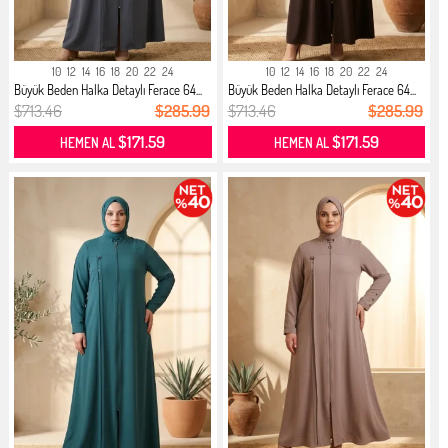
10
12
14
16
18
20
22
24
10
12
14
16
18
20
22
24
Büyük Beden Halka Detaylı Ferace 64...
Büyük Beden Halka Detaylı Ferace 64...
$713.46
$285.99
$713.46
$285.99
$171.59
$171.59
HEMEN AL
HEMEN AL