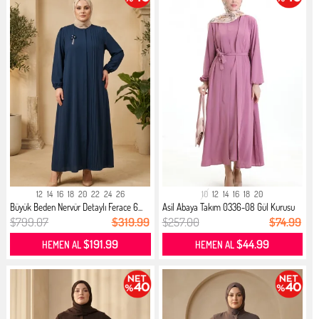
12
14
16
18
20
22
24
26
10
12
14
16
18
20
Büyük Beden Nervür Detaylı Ferace 6...
Asil Abaya Takım 0336-08 Gül Kurusu
$799.07
$319.99
$257.00
$74.99
$191.99
$44.99
HEMEN AL
HEMEN AL