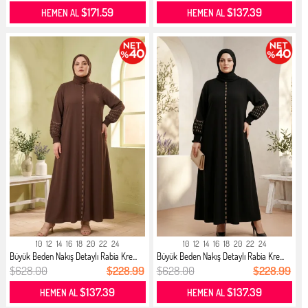
$171.59
$137.39
HEMEN AL
HEMEN AL
10
12
14
16
18
20
22
24
10
12
14
16
18
20
22
24
Büyük Beden Nakış Detaylı Rabia Kre...
Büyük Beden Nakış Detaylı Rabia Kre...
$628.00
$228.99
$628.00
$228.99
$137.39
$137.39
HEMEN AL
HEMEN AL