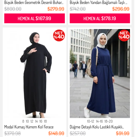
Büyük Beden Geometrik Desenli Buhar...
Büyük Beden Yandan Bağlamalı Taşlı ...
$800.00
$279.99
$742.00
$296.99
$167.99
$178.19
HEMEN AL
HEMEN AL
8
10
12
14
16
18
10-12
14-16
18-20
Modal Kumaş Hürrem Kol Ferace
Düğme Detaylı Kolu Lastikli Kuşaklı...
1904-...
$370.98
$148.99
$257.00
$91.99