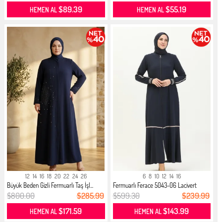
$89.39
$55.19
HEMEN AL
HEMEN AL
12
14
16
18
20
22
24
26
6
8
10
12
14
16
Büyük Beden Gizli Fermuarlı Taş İşl...
Fermuarlı Ferace 5043-06 Lacivert
$800.00
$285.99
$599.30
$239.99
$171.59
$143.99
HEMEN AL
HEMEN AL