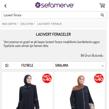
Lacivert Ferace
ANA SAYFA
>
DIŞ GIYIM
>
LACIVERT FERACE
LACIVERT FERACELER
Yeni sezonun en güzel ve şık bayan lacivert ferace modellerini, kombinlerini uygun
fiyatlarla satın almak için hemen tıkla.
84
Ürün Bulundu
FİLTRELE