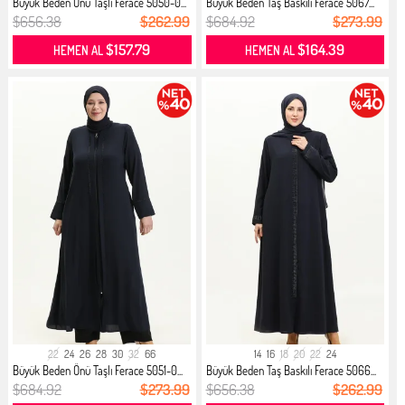
Büyük Beden Önü Taşlı Ferace 5050-0...
Büyük Beden Taş Baskılı Ferace 5067...
$656.38
$262.99
$684.92
$273.99
$157.79
$164.39
HEMEN AL
HEMEN AL
22
24
26
28
30
32
66
14
16
18
20
22
24
Büyük Beden Önü Taşlı Ferace 5051-0...
Büyük Beden Taş Baskılı Ferace 5066...
$684.92
$273.99
$656.38
$262.99