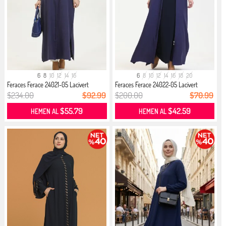
6
8
10
12
14
16
6
8
10
12
14
16
18
20
Feraces Ferace 24021-05 Lacivert
Feraces Ferace 24022-05 Lacivert
$234.00
$92.99
$200.00
$70.99
$55.79
$42.59
HEMEN AL
HEMEN AL