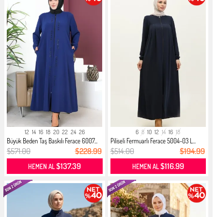
12
14
16
18
20
22
24
26
6
8
10
12
14
16
18
Büyük Beden Taş Baskılı Ferace 6007...
Piliseli Fermuarlı Ferace 5004-03 L...
$571.00
$228.99
$514.00
$194.99
$137.39
$116.99
HEMEN AL
HEMEN AL