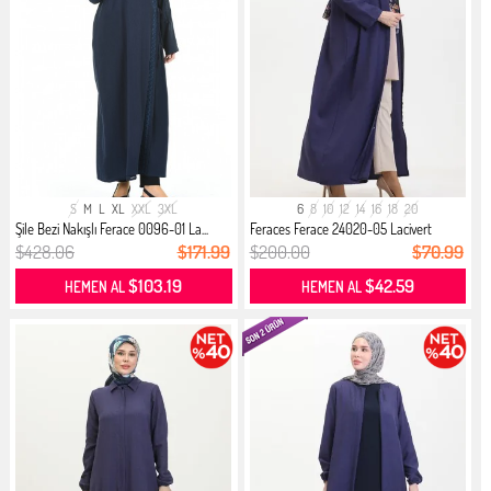
S
M
L
XL
XXL
3XL
6
8
10
12
14
16
18
20
Şile Bezi Nakışlı Ferace 0096-01 La...
Feraces Ferace 24020-05 Lacivert
$428.06
$171.99
$200.00
$70.99
$103.19
$42.59
HEMEN AL
HEMEN AL