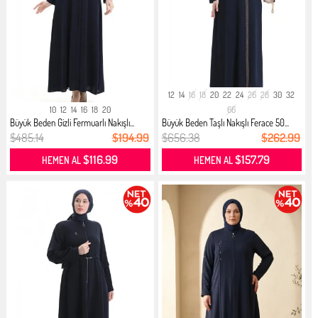
12
14
16
18
20
22
24
26
28
30
32
10
12
14
16
18
20
66
Büyük Beden Gizli Fermuarlı Nakışlı...
Büyük Beden Taşlı Nakışlı Ferace 50...
$485.14
$194.99
$656.38
$262.99
$116.99
$157.79
HEMEN AL
HEMEN AL