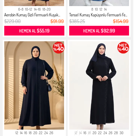
6-8
10-12
14-16
18-20
8
10
12
14
Aerobin Kumaş Gizli Fermuarlı Kuşak...
Tensel Kumaş Kapüşonlu Fermuarlı Fe...
$229.00
$91.99
$385.25
$154.99
$55.19
$92.99
HEMEN AL
HEMEN AL
12
14
16
18
20
22
24
26
12
14
16
18
20
22
24
26
28
30