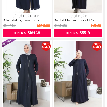
6
8
10
12
14
16
18
20
6
8
10
12
14
16
Kolu Lastikli Taşlı Fermuarlı Ferac...
Kol Baskılı Fermuarlı Ferace 13045-...
$684.92
$273.99
$332.00
$91.99
$164.39
$55.19
HEMEN AL
HEMEN AL