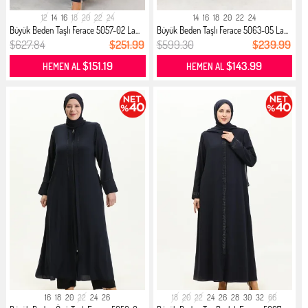
12
14
16
18
20
22
24
14
16
18
20
22
24
Büyük Beden Taşlı Ferace 5057-02 La...
Büyük Beden Taşlı Ferace 5063-05 La...
$627.84
$251.99
$599.30
$239.99
$151.19
$143.99
HEMEN AL
HEMEN AL
16
18
20
22
24
26
18
20
22
24
26
28
30
32
66