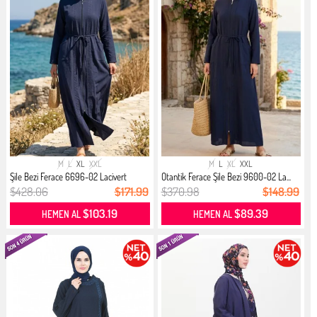
M
L
XL
XXL
M
L
XL
XXL
Şile Bezi Ferace 6696-02 Lacivert
Otantik Ferace Şile Bezi 9600-02 La...
$428.06
$171.99
$370.98
$148.99
$103.19
$89.39
HEMEN AL
HEMEN AL