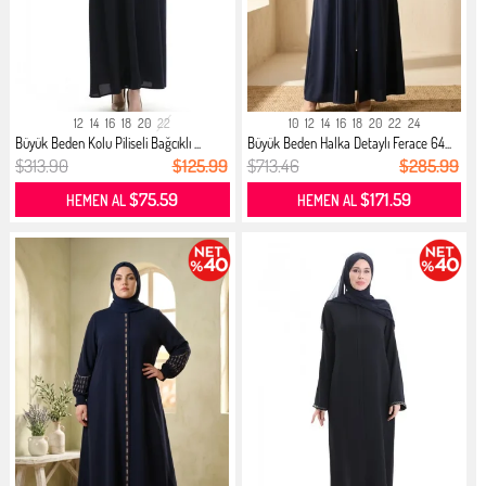
12
14
16
18
20
22
10
12
14
16
18
20
22
24
Büyük Beden Kolu Piliseli Bağcıklı ...
Büyük Beden Halka Detaylı Ferace 64...
$313.90
$125.99
$713.46
$285.99
$75.59
$171.59
HEMEN AL
HEMEN AL