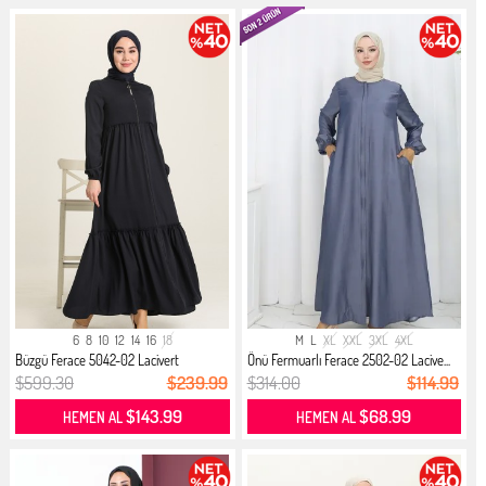
6
8
10
12
14
16
18
M
L
XL
XXL
3XL
4XL
Büzgü Ferace 5042-02 Lacivert
Önü Fermuarlı Ferace 2502-02 Lacive...
$599.30
$239.99
$314.00
$114.99
$143.99
$68.99
HEMEN AL
HEMEN AL