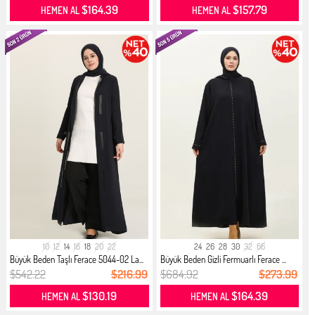
$164.39
$157.79
HEMEN AL
HEMEN AL
10
12
14
16
18
20
22
24
26
28
30
32
66
Büyük Beden Taşlı Ferace 5044-02 La...
Büyük Beden Gizli Fermuarlı Ferace ...
$542.22
$216.99
$684.92
$273.99
$130.19
$164.39
HEMEN AL
HEMEN AL