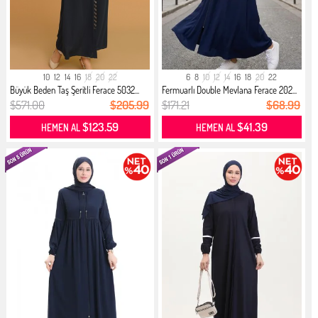
10
12
14
16
18
20
22
6
8
10
12
14
16
18
20
22
Büyük Beden Taş Şeritli Ferace 5032...
Fermuarlı Double Mevlana Ferace 202...
$571.00
$205.99
$171.21
$68.99
$123.59
$41.39
HEMEN AL
HEMEN AL