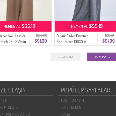
$55.19
$55.19
HEMEN AL
HEMEN AL
$269.00
$228.29
eden Kolu Lastikli
Büyük Beden Fermuarlı
$91.99
$91.99
erace 5197-02 Vizon
Spor Ferace 10030-5
Antrasit
← ÖNCEKI
SONRAKI →
İZE ULAŞIN
POPÜLER SAYFALAR
ETIŞIM
TESETTÜR ABİYE
RDIM-DESTEK
BÜYÜK BEDEN
DARIKÇI BAŞVURUSU
ABAYA