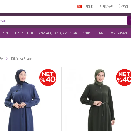
USD($)‎
GIRIŞ YAP
ÜYE OL
 GİYİM
BÜYÜK BEDEN
AYAKKABI, ÇANTA, AKSESUAR
SPOR
DENİZ
EV VE YAŞAM
>
FA
Dik Yaka Ferace