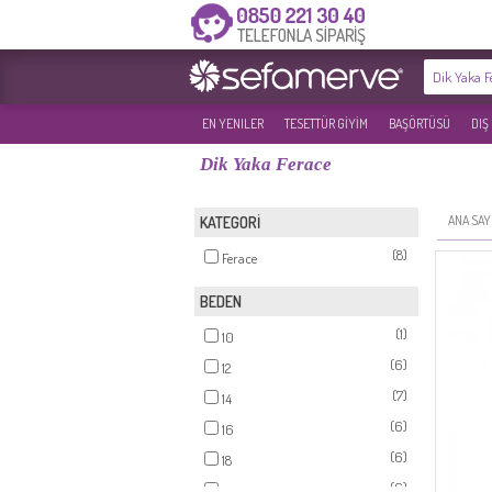
EN YENILER
TESETTÜR GİYİM
BAŞÖRTÜSÜ
DIŞ
Dik Yaka Ferace
ANA SAY
KATEGORİ
(8)
Ferace
BEDEN
(1)
10
(6)
12
(7)
14
(6)
16
(6)
18
(6)
20