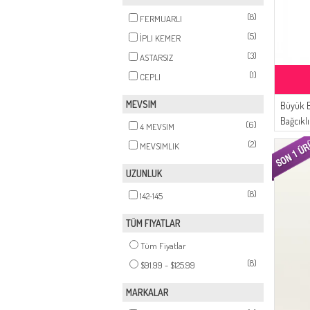
(8)
FERMUARLI
(5)
İPLI KEMER
(3)
ASTARSIZ
(1)
CEPLI
MEVSIM
Büyük B
Bağcıkl
(6)
4 MEVSIM
Lacivert
(2)
MEVSIMLIK
UZUNLUK
(8)
142-145
TÜM FIYATLAR
Tüm Fiyatlar
(8)
$91.99 - $125.99
MARKALAR