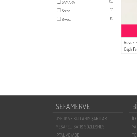
(5)
SAMARA
(2)
Serca
(1)
Bwest
Büyük B
Cepli F
SEFAMERVE
B
ÜYELIK VE KULLANIM ŞARTLARI
İL
MESAFELI SATIŞ SÖZLEŞMESI
YA
İPTAL VE İADE
TE