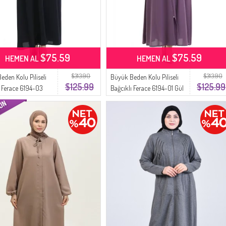
$75.59
$75.59
HEMEN AL
HEMEN AL
$313.90
$313.90
eden Kolu Piliseli
Büyük Beden Kolu Piliseli
$125.99
$125.99
ı Ferace 6194-03
Bağcıklı Ferace 6194-01 Gül
Kurusu