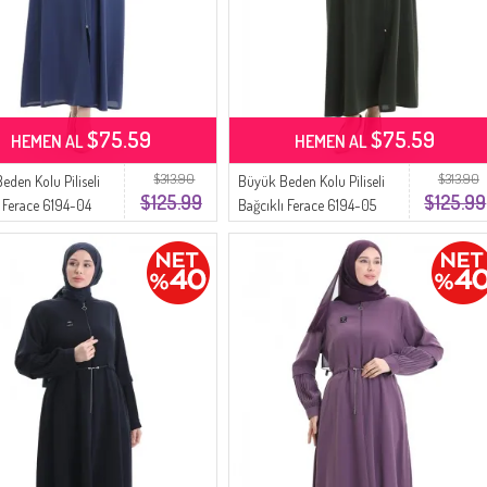
$75.59
$75.59
HEMEN AL
HEMEN AL
$313.90
$313.90
eden Kolu Piliseli
Büyük Beden Kolu Piliseli
$125.99
$125.99
ı Ferace 6194-04
Bağcıklı Ferace 6194-05
Haki