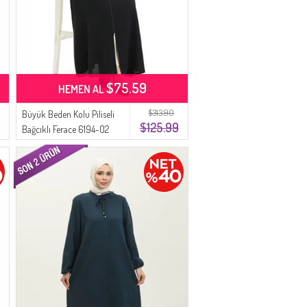
$75.59
HEMEN AL
$313.90
Büyük Beden Kolu Piliseli
$125.99
Bağcıklı Ferace 6194-02
Siyah