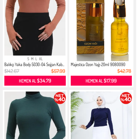
S
M
L
XL
Balıkçı Yaka Body 5030-04 Soğan Kab...
Majestica Ozon Yağı 20ml 9080090
$142.67
$57.99
$42.78
$34.79
$17.99
HEMEN AL
HEMEN AL