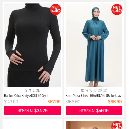
S
M
L
XL
12
14
16
18
20
22
Balıkçı Yaka Body 5030-01 Siyah
Kare Yaka Elbise 99490701-05 Turkuaz
$143.00
$57.99
$166.00
$66.99
$34.79
$40.19
HEMEN AL
HEMEN AL