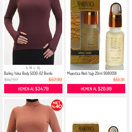
S
M
L
XL
Balıkçı Yaka Body 5030-02 Bordo
Majestica Nioli Yağı 20ml 9080091
$142.67
$57.99
$51.31
$34.79
$20.99
HEMEN AL
HEMEN AL