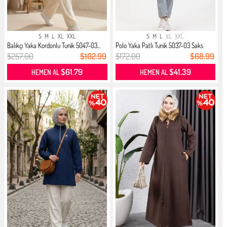
S
M
L
XL
XXL
S
M
L
XL
XXL
Balıkçı Yaka Kordonlu Tunik 5047-03...
Polo Yaka Patlı Tunik 5037-03 Saks
$257.00
$102.99
$172.00
$68.99
$61.79
$41.39
HEMEN AL
HEMEN AL