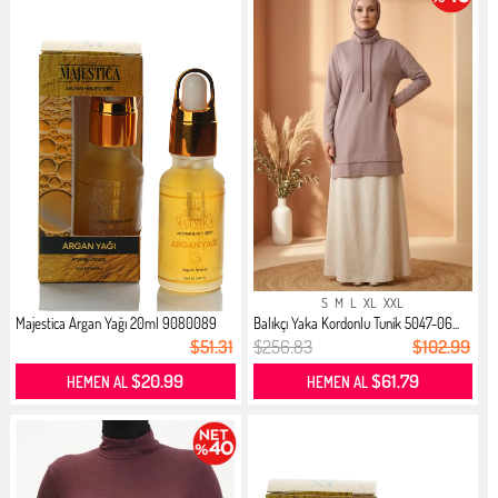
S
M
L
XL
XXL
Majestica Argan Yağı 20ml 9080089
Balıkçı Yaka Kordonlu Tunik 5047-06...
$51.31
$256.83
$102.99
$20.99
$61.79
HEMEN AL
HEMEN AL