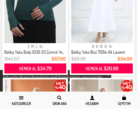
S
M
L
XL
6
8
10
12
14
Balıkçı Yaka Body 5030-03 Zümrüt Ye...
Balıkçı Yaka Bluz 71264-04 Lacivert
$142.67
$57.99
$86.00
$34.99
$34.79
$20.99
HEMEN AL
HEMEN AL
X
Daha iyi bir alisveris deneyimi icin yasal düzenlemelere uygun çerezler
kullanıyoruz. Detaylı bilgiye
Gizlilik ve Çerez Politikası
sayfamızdan
erişebilirsiniz.
KATEGORILER
ÜRÜN ARA
HESABIM
SEPETIM