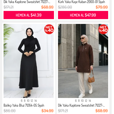
Dik Yaka Kapitone Sweatshirt 71227-...
Kürk Yaka Kaşe Kaban 2060-01 Siyah
$171.21
$68.99
$286.00
$79.99
$41.39
$47.99
HEMEN AL
HEMEN AL
6
8
10
12
14
6
8
10
12
14
Balıkçı Yaka Bluz 71264-05 Siyah
Dik Yaka Kapitone Sweatshirt 71227-...
$86.00
$34.99
$171.21
$68.99