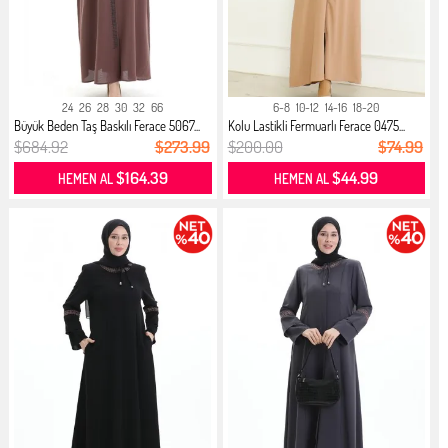
24
26
28
30
32
66
6-8
10-12
14-16
18-20
Büyük Beden Taş Baskılı Ferace 5067...
Kolu Lastikli Fermuarlı Ferace 0475...
$684.92
$273.99
$200.00
$74.99
$164.39
$44.99
HEMEN AL
HEMEN AL