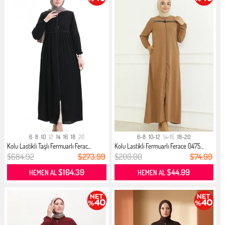
6
8
10
12
14
16
18
20
6-8
10-12
14-16
18-20
Kolu Lastikli Taşlı Fermuarlı Ferac...
Kolu Lastikli Fermuarlı Ferace 0475...
$684.92
$273.99
$200.00
$74.99
$164.39
$44.99
HEMEN AL
HEMEN AL