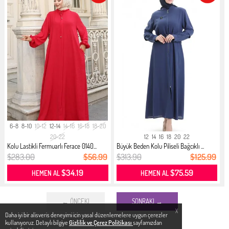
6-8
8-10
10-12
12-14
14-16
16-18
18-20
20-22
12
14
16
18
20
22
Kolu Lastikli Fermuarlı Ferace 0140...
Büyük Beden Kolu Piliseli Bağcıklı ...
$283.00
$56.99
$313.90
$125.99
$34.19
$75.59
HEMEN AL
HEMEN AL
← ÖNCEKI
SONRAKI →
X
Daha iyi bir alisveris deneyimi icin yasal düzenlemelere uygun çerezler
kullanıyoruz. Detaylı bilgiye
Gizlilik ve Çerez Politikası
sayfamızdan