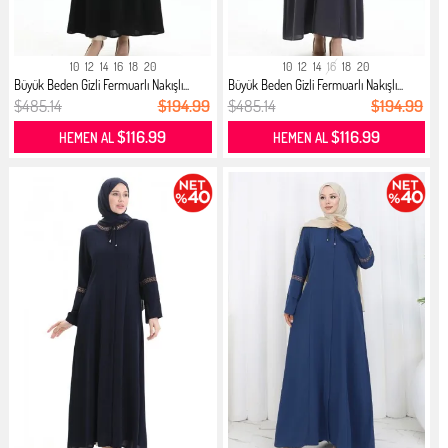
10
12
14
16
18
20
10
12
14
16
18
20
Büyük Beden Gizli Fermuarlı Nakışlı...
Büyük Beden Gizli Fermuarlı Nakışlı...
$485.14
$194.99
$485.14
$194.99
$116.99
$116.99
HEMEN AL
HEMEN AL