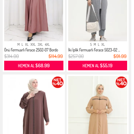
M
L
XL
XXL
3XL
4XL
S
M
L
XL
Önü Fermuarlı Ferace 2502-07 Bordo
İki İplik Fermuarlı Ferace 5023-02 ...
$314.00
$114.99
$257.00
$91.99
$68.99
$55.19
HEMEN AL
HEMEN AL