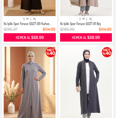
S
M
L
XL
S
M
L
XL
İki İplik Spor Ferace 5027-09 Kahve...
İki İplik Spor Ferace 5027-01 Bej
$285.37
$114.99
$286.00
$114.99
$68.99
$68.99
HEMEN AL
HEMEN AL