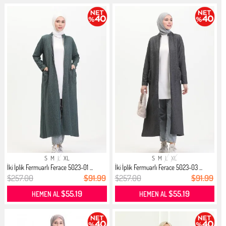
S
M
L
XL
S
M
L
XL
İki İplik Fermuarlı Ferace 5023-01 ...
İki İplik Fermuarlı Ferace 5023-03 ...
$257.00
$91.99
$257.00
$91.99
$55.19
$55.19
HEMEN AL
HEMEN AL