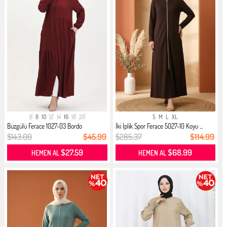
6
8
10
12
14
16
18
20
S
M
L
XL
Büzgülü Ferace 1027-03 Bordo
İki İplik Spor Ferace 5027-10 Koyu ...
$143.00
$45.99
$285.37
$114.99
$27.59
$68.99
HEMEN AL
HEMEN AL