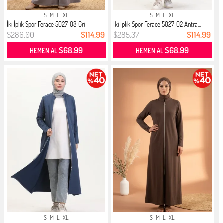
S
M
L
XL
S
M
L
XL
İki İplik Spor Ferace 5027-08 Gri
İki İplik Spor Ferace 5027-02 Antra...
$286.00
$114.99
$285.37
$114.99
$68.99
$68.99
HEMEN AL
HEMEN AL
S
M
L
XL
S
M
L
XL