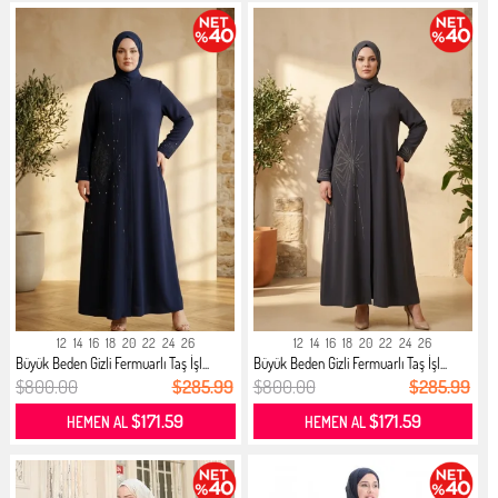
12
14
16
18
20
22
24
26
12
14
16
18
20
22
24
26
Büyük Beden Gizli Fermuarlı Taş İşl...
Büyük Beden Gizli Fermuarlı Taş İşl...
$800.00
$285.99
$800.00
$285.99
$171.59
$171.59
HEMEN AL
HEMEN AL