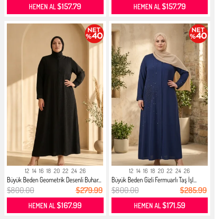
$157.79
$157.79
HEMEN AL
HEMEN AL
12
14
16
18
20
22
24
26
12
14
16
18
20
22
24
26
Büyük Beden Geometrik Desenli Buhar...
Büyük Beden Gizli Fermuarlı Taş İşl...
$800.00
$279.99
$800.00
$285.99
$167.99
$171.59
HEMEN AL
HEMEN AL