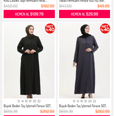
Kolu Lastikli Taşlı Fermuarlı Ferac...
Yakalı Fermuarlı Ferace 1021-02 Bor...
$456.60
$182.99
$143.00
$49.99
$109.79
$29.99
HEMEN AL
HEMEN AL
12
14
16
18
20
22
12
14
16
18
20
22
Büyük Beden Taş İşlemeli Ferace 507...
Büyük Beden Taş İşlemeli Ferace 507...
$656.38
$262.99
$656.38
$262.99