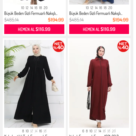
10
12
14
16
18
20
10
12
14
16
18
20
Büyük Beden Gizli Fermuarlı Nakışlı...
Büyük Beden Gizli Fermuarlı Nakışlı...
$485.14
$194.99
$485.14
$194.99
$116.99
$116.99
HEMEN AL
HEMEN AL
8
10
12
14
16
18
6
8
10
12
14
16
18
20