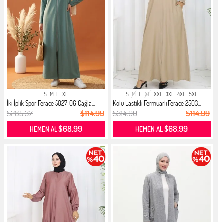
S
M
L
XL
S
M
L
XL
XXL
3XL
4XL
5XL
İki İplik Spor Ferace 5027-06 Çağla...
Kolu Lastikli Fermuarlı Ferace 2503...
$285.37
$114.99
$314.00
$114.99
$68.99
$68.99
HEMEN AL
HEMEN AL