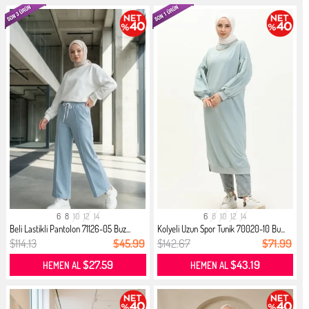
6
8
10
12
14
6
8
10
12
14
Beli Lastikli Pantolon 71126-05 Buz...
Kolyeli Uzun Spor Tunik 70020-10 Bu...
$114.13
$45.99
$142.67
$71.99
$27.59
$43.19
HEMEN AL
HEMEN AL