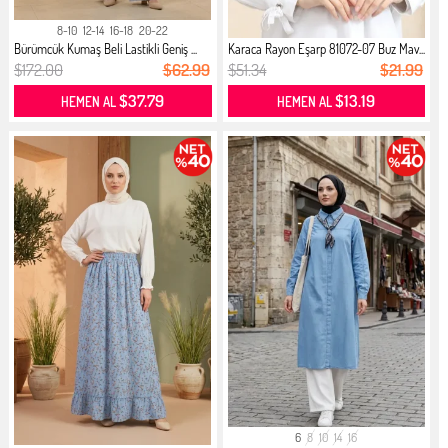
8-10
12-14
16-18
20-22
Bürümcük Kumaş Beli Lastikli Geniş ...
Karaca Rayon Eşarp 81072-07 Buz Mav...
$172.00
$62.99
$51.34
$21.99
$37.79
$13.19
HEMEN AL
HEMEN AL
6
8
10
14
16