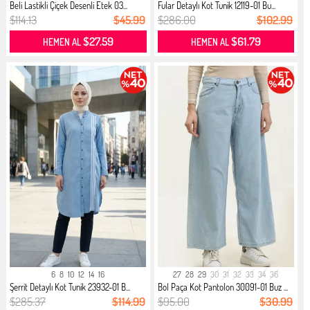
Beli Lastikli Çiçek Desenli Etek 03...
Fular Detaylı Kot Tunik 12119-01 Bu...
$114.13
$45.99
$286.00
$102.99
$27.59
$61.79
HEMEN AL
HEMEN AL
6
8
10
12
14
16
27
28
29
30
31
32
33
34
36
Şerrit Detaylı Kot Tunik 23932-01 B...
Bol Paça Kot Pantolon 30091-01 Buz ...
$285.37
$114.99
$95.00
$30.99