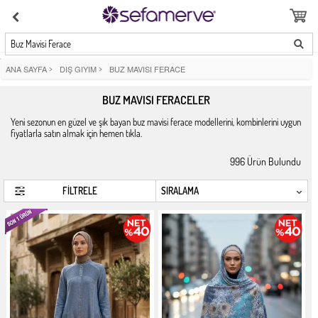
Buz Mavisi Ferace
ANA SAYFA
>
DIŞ GIYIM
>
BUZ MAVISI FERACE
BUZ MAVISI FERACELER
Yeni sezonun en güzel ve şık bayan buz mavisi ferace modellerini, kombinlerini uygun
fiyatlarla satın almak için hemen tıkla.
996
Ürün Bulundu
FİLTRELE