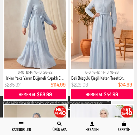
8-10
12-14
16-18
20-22
6-8
10-12
14-16
18-20
Hakim Yaka Yarım Düğmeli Kuşaklı El...
Beli Büzgülü Çizgili Keten Tesettür...
$285.37
$114.99
$229.00
$74.99
$68.99
$44.99
HEMEN AL
HEMEN AL
X
Daha iyi bir alisveris deneyimi icin yasal düzenlemelere uygun çerezler
kullanıyoruz. Detaylı bilgiye
Gizlilik ve Çerez Politikası
sayfamızdan
erişebilirsiniz.
KATEGORILER
ÜRÜN ARA
HESABIM
SEPETIM