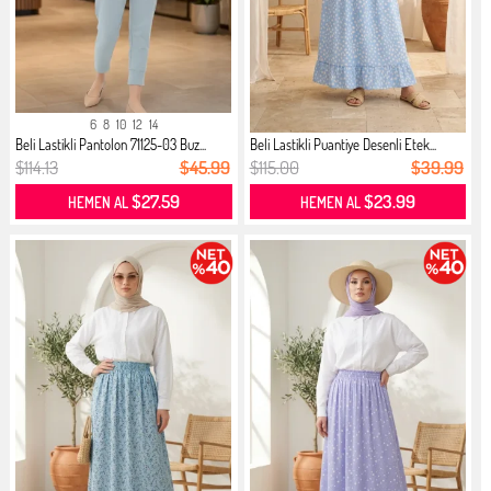
6
8
10
12
14
Beli Lastikli Pantolon 71125-03 Buz...
Beli Lastikli Puantiye Desenli Etek...
$114.13
$45.99
$115.00
$39.99
$27.59
$23.99
HEMEN AL
HEMEN AL