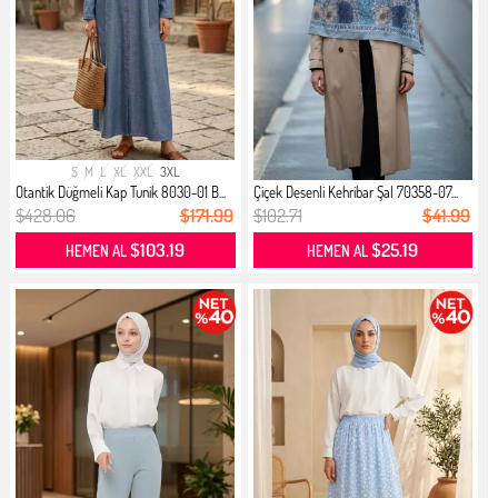
S
M
L
XL
XXL
3XL
Otantik Düğmeli Kap Tunik 8030-01 B...
Çiçek Desenli Kehribar Şal 70358-07...
$428.06
$171.99
$102.71
$41.99
$103.19
$25.19
HEMEN AL
HEMEN AL