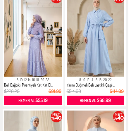
8-10
12-14
16-18
20-22
8-10
12-14
16-18
20-22
Beli Bağcıklı Puantiyeli Kat Kat El...
Yarım Düğmeli Beli Lastikli Çizgili...
$228.29
$91.99
$514.00
$114.99
$55.19
$68.99
HEMEN AL
HEMEN AL