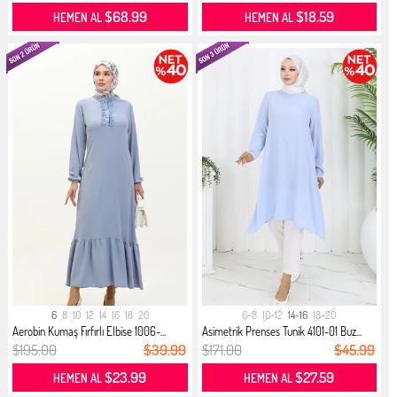
$68.99
$18.59
HEMEN AL
HEMEN AL
6
8
10
12
14
16
18
20
6-8
10-12
14-16
18-20
Aerobin Kumaş Fırfırlı Elbise 1006-...
Asimetrik Prenses Tunik 4101-01 Buz...
$195.00
$39.99
$171.00
$45.99
$23.99
$27.59
HEMEN AL
HEMEN AL