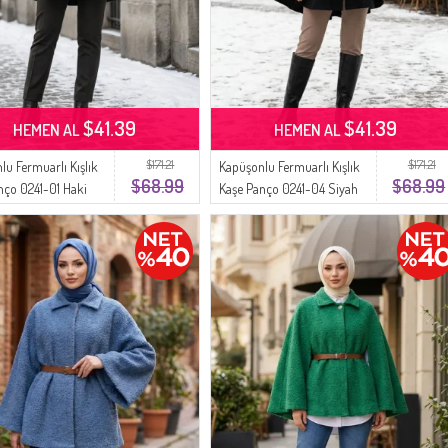
$41.39
$41.39
HEMEN AL
HEMEN AL
$171.21
$171.21
lu Fermuarlı Kışlık
Kapüşonlu Fermuarlı Kışlık
$68.99
$68.99
nço 0241-01 Haki
Kaşe Panço 0241-04 Siyah