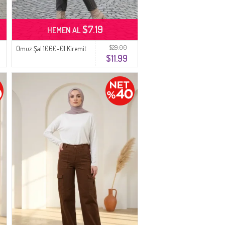
$7.19
HEMEN AL
$29.00
Omuz Şal 1060-01 Kiremit
$11.99