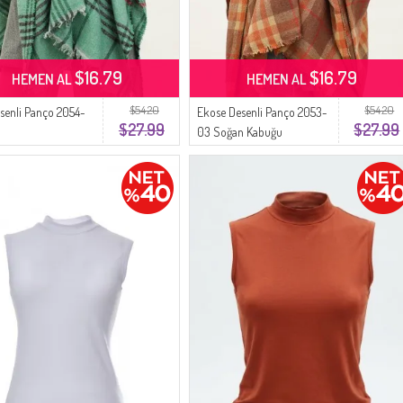
$16.79
$16.79
HEMEN AL
HEMEN AL
$54.20
$54.20
esenli Panço 2054-
Ekose Desenli Panço 2053-
$27.99
$27.99
03 Soğan Kabuğu