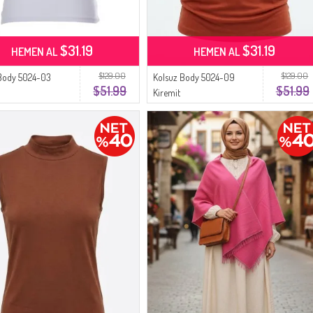
$31.19
$31.19
HEMEN AL
HEMEN AL
$129.00
$129.00
 Body 5024-03
Kolsuz Body 5024-09
$51.99
$51.99
Kiremit