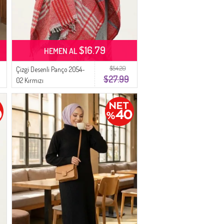
$16.79
HEMEN AL
$54.20
Çizgi Desenli Panço 2054-
$27.99
02 Kırmızı