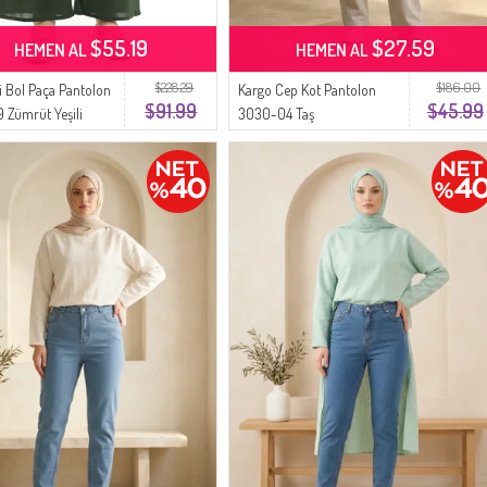
$55.19
$27.59
HEMEN AL
HEMEN AL
$228.29
$186.00
zi Bol Paça Pantolon
Kargo Cep Kot Pantolon
$91.99
$45.99
 Zümrüt Yeşili
3030-04 Taş