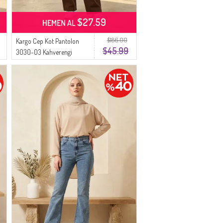
$27.59
HEMEN AL
$186.00
Kargo Cep Kot Pantolon
$45.99
3030-03 Kahverengi