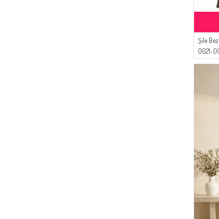
Şile Be
0021-09