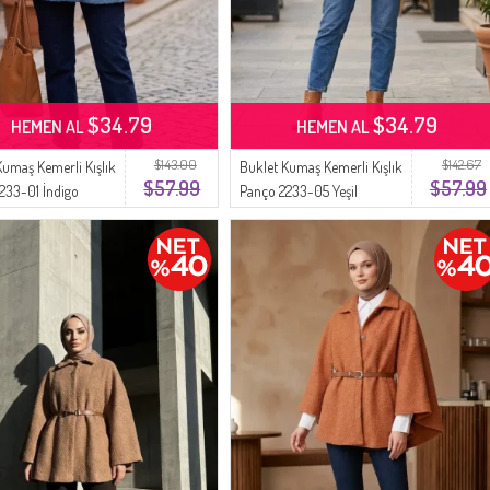
$34.79
$34.79
HEMEN AL
HEMEN AL
$143.00
$142.67
Kumaş Kemerli Kışlık
Buklet Kumaş Kemerli Kışlık
$57.99
$57.99
233-01 İndigo
Panço 2233-05 Yeşil