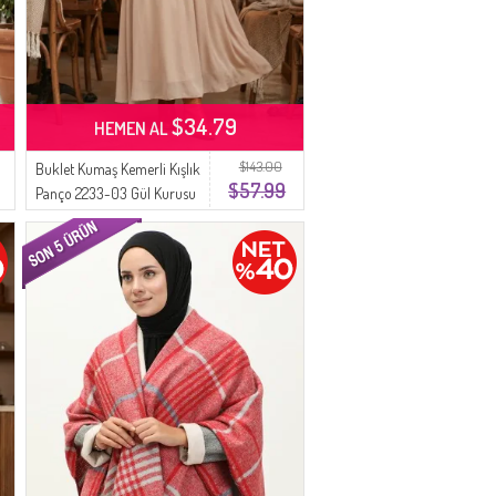
$34.79
HEMEN AL
$143.00
Buklet Kumaş Kemerli Kışlık
$57.99
Panço 2233-03 Gül Kurusu