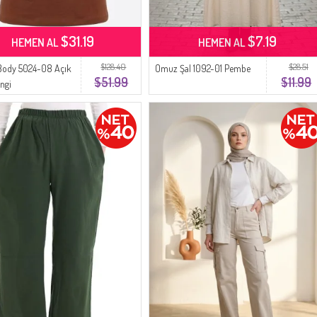
$31.19
$7.19
HEMEN AL
HEMEN AL
$128.40
$28.51
Body 5024-08 Açık
Omuz Şal 1092-01 Pembe
$51.99
$11.99
ngi