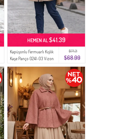
$41.39
HEMEN AL
$171.21
Kapüşonlu Fermuarlı Kışlık
$68.99
Kaşe Panço 0241-03 Vizon