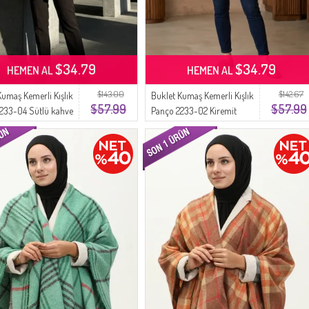
$34.79
$34.79
HEMEN AL
HEMEN AL
$143.00
$142.67
Kumaş Kemerli Kışlık
Buklet Kumaş Kemerli Kışlık
$57.99
$57.99
233-04 Sütlü kahve
Panço 2233-02 Kiremit