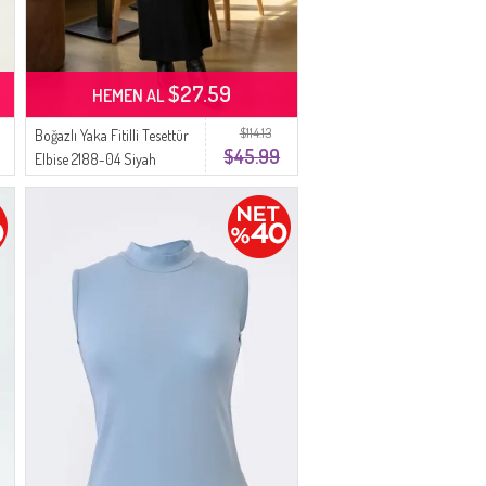
$27.59
HEMEN AL
$114.13
Boğazlı Yaka Fitilli Tesettür
$45.99
Elbise 2188-04 Siyah