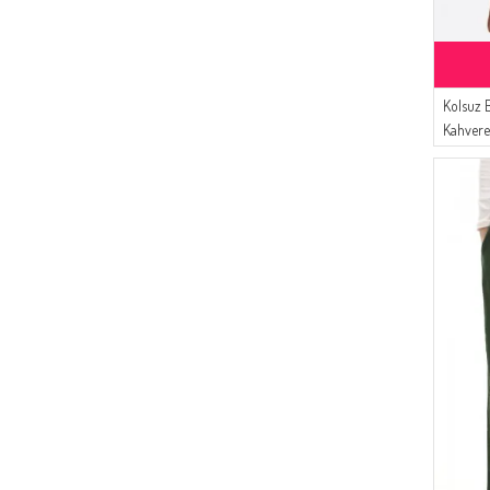
(1)
ALEV KIRMIZISI
(7)
LE FABRİC
(1)
FOSFORLU YEŞIL
(6)
Platin Eşarp
(1)
GOLD
(5)
SEMALA
(1)
NEON YEŞILI
Kolsuz 
(3)
Duru
(1)
Kahvere
NAR ÇIÇEĞI
(3)
Livaldi
(1)
ACI KAHVE
(2)
Mihrişah
(1)
KARAMEL
(2)
Oyya
(1)
PATLICAN RENK
(2)
Algı
(2)
NAZRALİNA
(1)
Buğlem
(1)
ATS
(1)
ONX10
(1)
ÜNRA GİYİM
(1)
Alperen