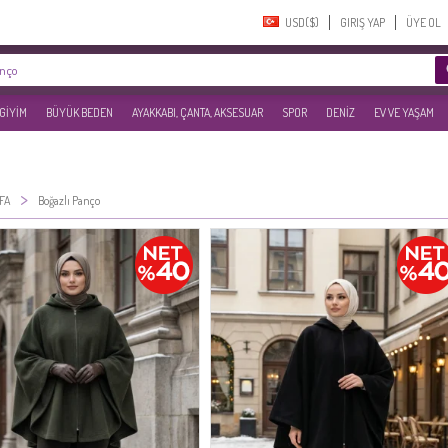
USD($)‎
GIRIŞ YAP
ÜYE OL
 GİYİM
BÜYÜK BEDEN
AYAKKABI, ÇANTA, AKSESUAR
SPOR
DENİZ
EV VE YAŞAM
>
FA
Boğazlı Panço