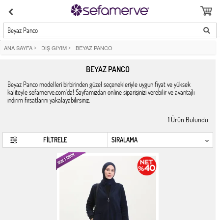
Beyaz Panco
ANA SAYFA
>
DIŞ GIYIM
>
BEYAZ PANCO
BEYAZ PANCO
Beyaz Panco modelleri birbirinden güzel seçenekleriyle uygun fiyat ve yüksek
kaliteyle sefamerve.com'da! Sayfamızdan online siparişinizi verebilir ve avantajlı
indirim fırsatlarını yakalayabilirsiniz.
1
Ürün Bulundu
FİLTRELE