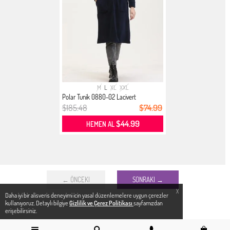
M
L
XL
XXL
Polar Tunik 0880-02 Lacivert
$185.48
$74.99
$44.99
HEMEN AL
← ÖNCEKI
SONRAKI →
X
Daha iyi bir alisveris deneyimi icin yasal düzenlemelere uygun çerezler
kullanıyoruz. Detaylı bilgiye
Gizlilik ve Çerez Politikası
sayfamızdan
erişebilirsiniz.