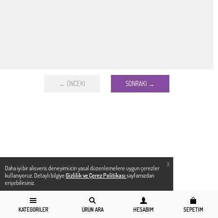
← ÖNCEKI
SONRAKI →
X
Daha iyi bir alisveris deneyimi icin yasal düzenlemelere uygun çerezler
kullanıyoruz. Detaylı bilgiye
Gizlilik ve Çerez Politikası
sayfamızdan
erişebilirsiniz.
KATEGORILER
ÜRÜN ARA
HESABIM
SEPETIM