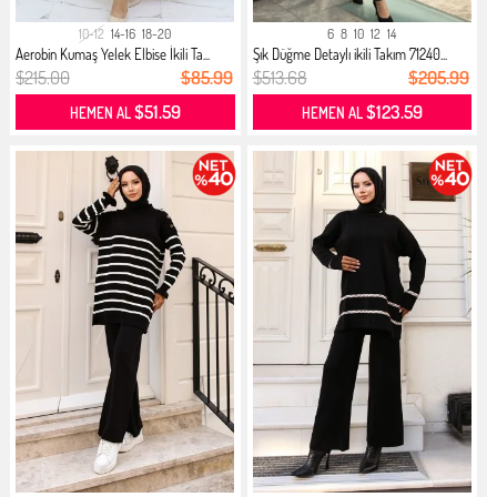
10-12
14-16
18-20
6
8
10
12
14
Aerobin Kumaş Yelek Elbise İkili Ta...
Şık Düğme Detaylı ikili Takım 71240...
$215.00
$85.99
$513.68
$205.99
$51.59
$123.59
HEMEN AL
HEMEN AL