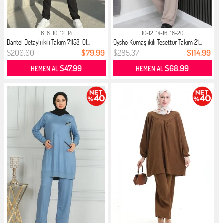
6
8
10
12
14
10-12
14-16
18-20
Dantel Detaylı ikili Takım 71158-01...
Oysho Kumaş ikili Tesettür Takım 21...
$200.00
$79.99
$285.37
$114.99
$47.99
$68.99
HEMEN AL
HEMEN AL