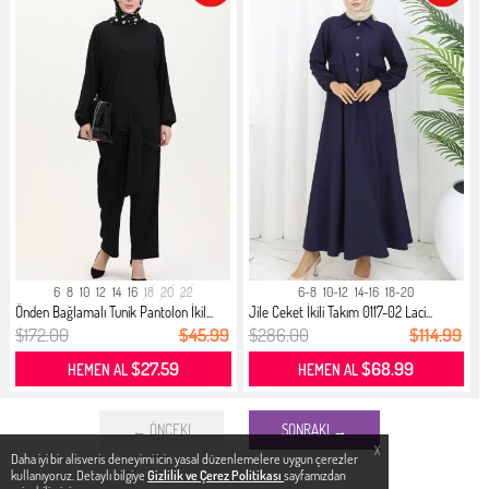
6
8
10
12
14
16
18
20
22
6-8
10-12
14-16
18-20
Önden Bağlamalı Tunik Pantolon İkil...
Jile Ceket İkili Takım 0117-02 Laci...
$172.00
$45.99
$286.00
$114.99
$27.59
$68.99
HEMEN AL
HEMEN AL
← ÖNCEKI
SONRAKI →
X
Daha iyi bir alisveris deneyimi icin yasal düzenlemelere uygun çerezler
kullanıyoruz. Detaylı bilgiye
Gizlilik ve Çerez Politikası
sayfamızdan