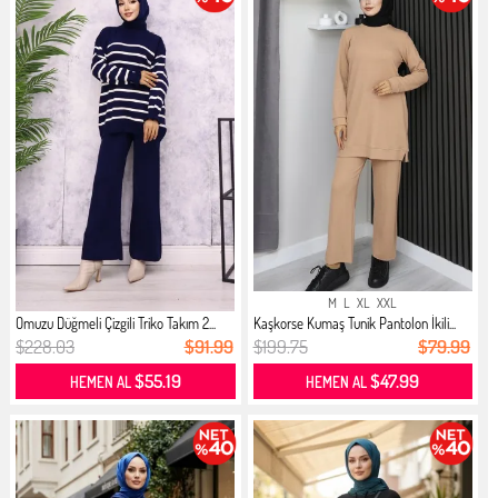
M
L
XL
XXL
Omuzu Düğmeli Çizgili Triko Takım 2...
Kaşkorse Kumaş Tunik Pantolon İkili...
$228.03
$91.99
$199.75
$79.99
$55.19
$47.99
HEMEN AL
HEMEN AL