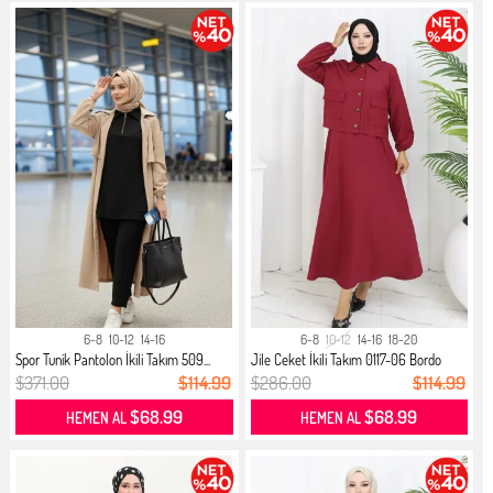
6-8
10-12
14-16
6-8
10-12
14-16
18-20
Spor Tunik Pantolon İkili Takım 509...
Jile Ceket İkili Takım 0117-06 Bordo
$371.00
$114.99
$286.00
$114.99
$68.99
$68.99
HEMEN AL
HEMEN AL