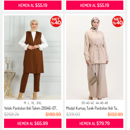
$55.19
$55.19
HEMEN AL
HEMEN AL
M
L
XL
XXL
38-40-42
44-46-48
Yelek Pantolon İkili Takım 20046-07...
Modal Kumaş Tunik Pantolon İkili Ta...
$268.24
$109.99
$331.03
$132.99
$65.99
$79.79
HEMEN AL
HEMEN AL