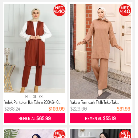
M
L
XL
XXL
Yelek Pantolon İkili Takım 20046-10...
Yakası Fermuarlı Fitilli Triko Takı...
$268.24
$109.99
$229.00
$91.99
$65.99
$55.19
HEMEN AL
HEMEN AL