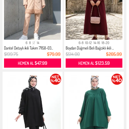
6
8
12
14
6-8
10-12
14-16
18-20
Dantel Detaylı ikili Takım 71158-03...
Boydan Düğmeli Beli Bağcıklı ikili ...
$199.75
$79.99
$514.00
$205.99
$47.99
$123.59
HEMEN AL
HEMEN AL