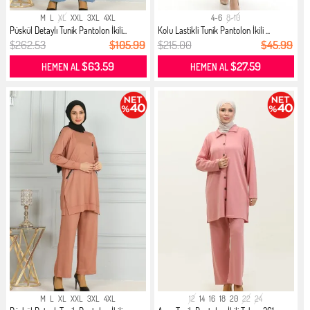
M
L
XL
XXL
3XL
4XL
4-6
8-10
Püskül Detaylı Tunik Pantolon İkili...
Kolu Lastikli Tunik Pantolon İkili ...
$262.53
$105.99
$215.00
$45.99
$63.59
$27.59
HEMEN AL
HEMEN AL
M
L
XL
XXL
3XL
4XL
12
14
16
18
20
22
24