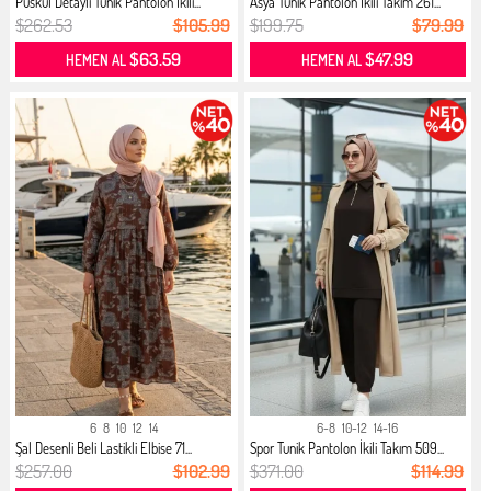
Püskül Detaylı Tunik Pantolon İkili...
Asya Tunik Pantolon İkili Takım 261...
$262.53
$105.99
$199.75
$79.99
$63.59
$47.99
HEMEN AL
HEMEN AL
6
8
10
12
14
6-8
10-12
14-16
Şal Desenli Beli Lastikli Elbise 71...
Spor Tunik Pantolon İkili Takım 509...
$257.00
$102.99
$371.00
$114.99