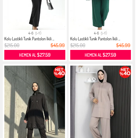
4-6
8-10
4-6
8-10
Kolu Lastikli Tunik Pantolon İkili ...
Kolu Lastikli Tunik Pantolon İkili ...
$215.00
$45.99
$215.00
$45.99
$27.59
$27.59
HEMEN AL
HEMEN AL