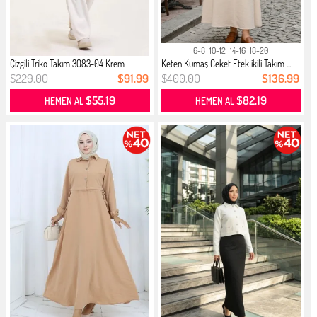
6-8
10-12
14-16
18-20
Çizgili Triko Takım 3083-04 Krem
Keten Kumaş Ceket Etek ikili Takım ...
$229.00
$91.99
$400.00
$136.99
$55.19
$82.19
HEMEN AL
HEMEN AL