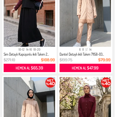
10-12
14-16
18-20
6
8
12
14
Sim Detaylı Kapüşonlu ikili Takım 2...
Dantel Detaylı ikili Takım 71158-03...
$271.10
$108.99
$199.75
$79.99
$65.39
$47.99
HEMEN AL
HEMEN AL