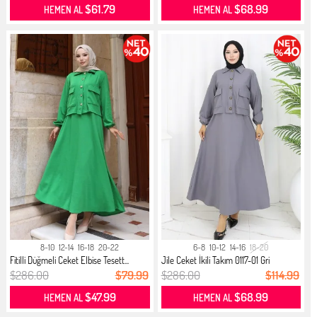
$61.79
$68.99
HEMEN AL
HEMEN AL
8-10
12-14
16-18
20-22
6-8
10-12
14-16
18-20
Fitilli Düğmeli Ceket Elbise Tesett...
Jile Ceket İkili Takım 0117-01 Gri
$286.00
$79.99
$286.00
$114.99
$47.99
$68.99
HEMEN AL
HEMEN AL