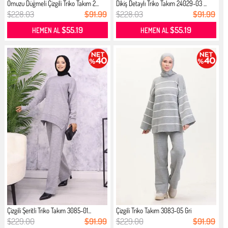
Omuzu Düğmeli Çizgili Triko Takım 2...
Dikiş Detaylı Triko Takım 24029-03 ...
$228.03
$91.99
$228.03
$91.99
$55.19
$55.19
HEMEN AL
HEMEN AL
Çizgili Şeritli Triko Takım 3085-01...
Çizgili Triko Takım 3083-05 Gri
$229.00
$91.99
$229.00
$91.99