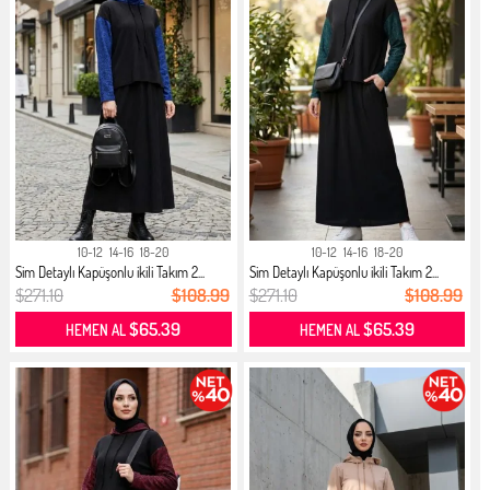
10-12
14-16
18-20
10-12
14-16
18-20
Sim Detaylı Kapüşonlu ikili Takım 2...
Sim Detaylı Kapüşonlu ikili Takım 2...
$271.10
$108.99
$271.10
$108.99
$65.39
$65.39
HEMEN AL
HEMEN AL