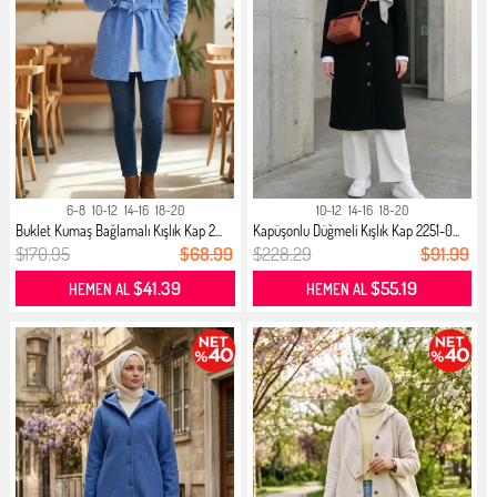
6-8
10-12
14-16
18-20
10-12
14-16
18-20
Buklet Kumaş Bağlamalı Kışlık Kap 2...
Kapüşonlu Düğmeli Kışlık Kap 2251-0...
$170.95
$68.99
$228.29
$91.99
$41.39
$55.19
HEMEN AL
HEMEN AL