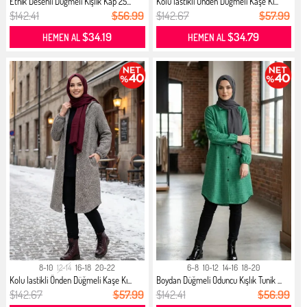
Etnik Desenli Düğmeli Kışlık Kap 25...
Kolu lastikli Önden Düğmeli Kaşe Kı...
$142.41
$56.99
$142.67
$57.99
$34.19
$34.79
HEMEN AL
HEMEN AL
8-10
12-14
16-18
20-22
6-8
10-12
14-16
18-20
Kolu lastikli Önden Düğmeli Kaşe Kı...
Boydan Düğmeli Oduncu Kışlık Tunik ...
$142.67
$57.99
$142.41
$56.99