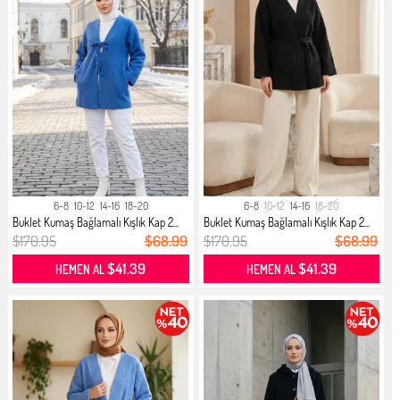
6-8
10-12
14-16
18-20
6-8
10-12
14-16
18-20
Buklet Kumaş Bağlamalı Kışlık Kap 2...
Buklet Kumaş Bağlamalı Kışlık Kap 2...
$170.95
$68.99
$170.95
$68.99
$41.39
$41.39
HEMEN AL
HEMEN AL