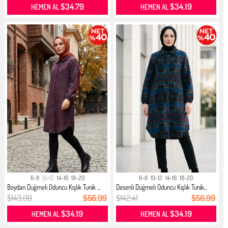
$34.79
$34.19
HEMEN AL
HEMEN AL
6-8
10-12
14-16
18-20
6-8
10-12
14-16
18-20
Boydan Düğmeli Oduncu Kışlık Tunik ...
Desenli Düğmeli Oduncu Kışlık Tunik...
$143.00
$56.99
$142.41
$56.99
$34.19
$34.19
HEMEN AL
HEMEN AL