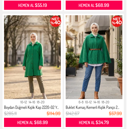
$55.19
$68.99
HEMEN AL
HEMEN AL
10-12
14-16
18-20
6-8
10-12
14-16
18-20
Boydan Düğmeli Kışlık Kap 2220-02 Y...
Buklet Kumaş Kemerli Kışlık Panço 2...
$285.11
$114.99
$142.67
$57.99
$68.99
$34.79
HEMEN AL
HEMEN AL