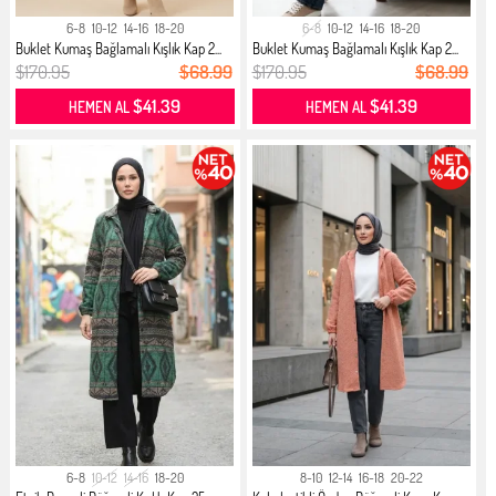
6-8
10-12
14-16
18-20
6-8
10-12
14-16
18-20
Buklet Kumaş Bağlamalı Kışlık Kap 2...
Buklet Kumaş Bağlamalı Kışlık Kap 2...
$170.95
$68.99
$170.95
$68.99
$41.39
$41.39
HEMEN AL
HEMEN AL
6-8
10-12
14-16
18-20
8-10
12-14
16-18
20-22