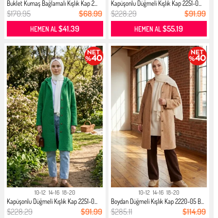
Buklet Kumaş Bağlamalı Kışlık Kap 2...
Kapüşonlu Düğmeli Kışlık Kap 2251-0...
$170.95
$68.99
$228.29
$91.99
$41.39
$55.19
HEMEN AL
HEMEN AL
10-12
14-16
18-20
10-12
14-16
18-20
Kapüşonlu Düğmeli Kışlık Kap 2251-0...
Boydan Düğmeli Kışlık Kap 2220-05 B...
$228.29
$91.99
$285.11
$114.99