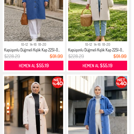
10-12
14-16
18-20
10-12
14-16
18-20
Kapüşonlu Düğmeli Kışlık Kap 2251-0...
Kapüşonlu Düğmeli Kışlık Kap 2251-0...
$228.29
$91.99
$228.29
$91.99
$55.19
$55.19
HEMEN AL
HEMEN AL