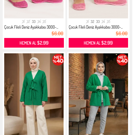
31
32
33
34
35
31
32
33
34
35
Çocuk Fileli Deniz Ayakkabısı 3000-...
Çocuk Fileli Deniz Ayakkabısı 3000-...
$6.00
$6.00
$2.99
$2.99
HEMEN AL
HEMEN AL