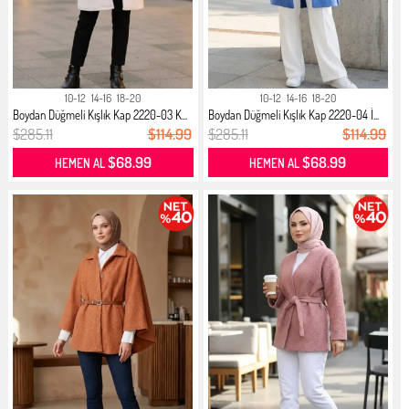
10-12
14-16
18-20
10-12
14-16
18-20
Boydan Düğmeli Kışlık Kap 2220-03 K...
Boydan Düğmeli Kışlık Kap 2220-04 İ...
$285.11
$114.99
$285.11
$114.99
$68.99
$68.99
HEMEN AL
HEMEN AL