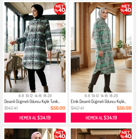
6-8
10-12
14-16
18-20
6-8
10-12
14-16
18-20
Desenli Düğmeli Oduncu Kışlık Tunik...
Etnik Desenli Düğmeli Oduncu Kışlık...
$142.41
$56.99
$142.41
$56.99
$34.19
$34.19
HEMEN AL
HEMEN AL