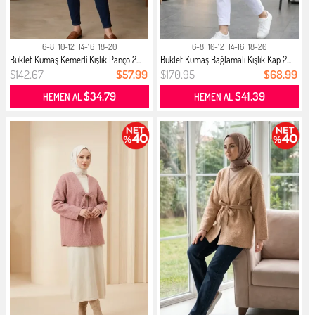
6-8
10-12
14-16
18-20
6-8
10-12
14-16
18-20
Buklet Kumaş Kemerli Kışlık Panço 2...
Buklet Kumaş Bağlamalı Kışlık Kap 2...
$142.67
$57.99
$170.95
$68.99
$34.79
$41.39
HEMEN AL
HEMEN AL