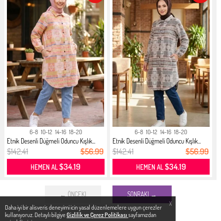
6-8
10-12
14-16
18-20
6-8
10-12
14-16
18-20
Etnik Desenli Düğmeli Oduncu Kışlık...
Etnik Desenli Düğmeli Oduncu Kışlık...
$142.41
$56.99
$142.41
$56.99
$34.19
$34.19
HEMEN AL
HEMEN AL
← ÖNCEKI
SONRAKI →
X
Daha iyi bir alisveris deneyimi icin yasal düzenlemelere uygun çerezler
kullanıyoruz. Detaylı bilgiye
Gizlilik ve Çerez Politikası
sayfamızdan