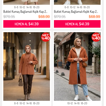
6-8
10-12
14-16
18-20
6-8
10-12
14-16
18-20
Buklet Kumaş Bağlamalı Kışlık Kap 2...
Buklet Kumaş Bağlamalı Kışlık Kap 2...
$170.95
$68.99
$170.95
$68.99
$41.39
$41.39
HEMEN AL
HEMEN AL
6-8
10-12
14-16
18-20
10-12
14-16
18-20