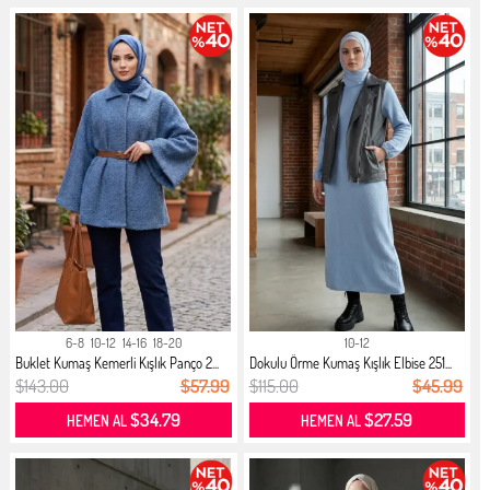
6-8
10-12
14-16
18-20
10-12
Buklet Kumaş Kemerli Kışlık Panço 2...
Dokulu Örme Kumaş Kışlık Elbise 251...
$143.00
$57.99
$115.00
$45.99
$34.79
$27.59
HEMEN AL
HEMEN AL