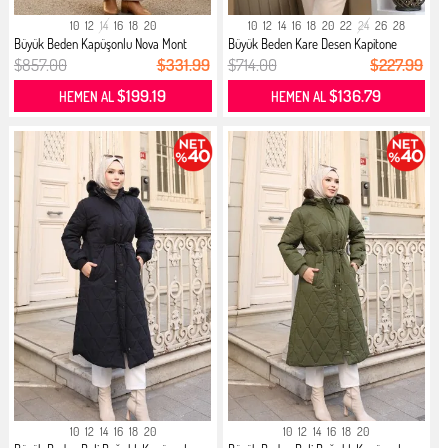
10
12
14
16
18
20
10
12
14
16
18
20
22
24
26
28
Büyük Beden Kapüşonlu Nova Mont
Büyük Beden Kare Desen Kapitone
632...
Mon...
$857.00
$331.99
$714.00
$227.99
$199.19
$136.79
HEMEN AL
HEMEN AL
10
12
14
16
18
20
10
12
14
16
18
20