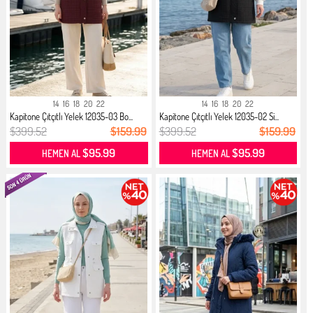
14
16
18
20
22
14
16
18
20
22
Kapitone Çıtçıtlı Yelek 12035-03 Bo...
Kapitone Çıtçıtlı Yelek 12035-02 Si...
$399.52
$159.99
$399.52
$159.99
$95.99
$95.99
HEMEN AL
HEMEN AL