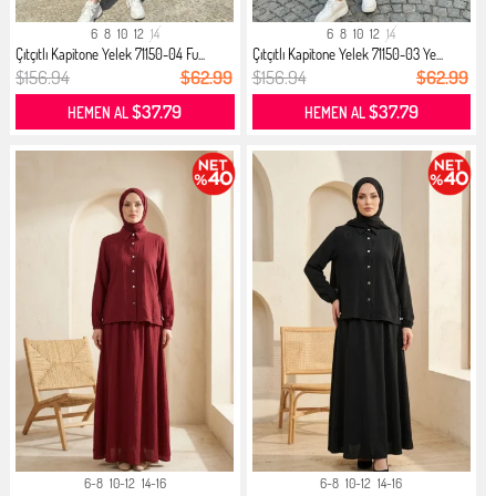
6
8
10
12
14
6
8
10
12
14
Çıtçıtlı Kapitone Yelek 71150-04 Fu...
Çıtçıtlı Kapitone Yelek 71150-03 Ye...
$156.94
$62.99
$156.94
$62.99
$37.79
$37.79
HEMEN AL
HEMEN AL
6-8
10-12
14-16
6-8
10-12
14-16