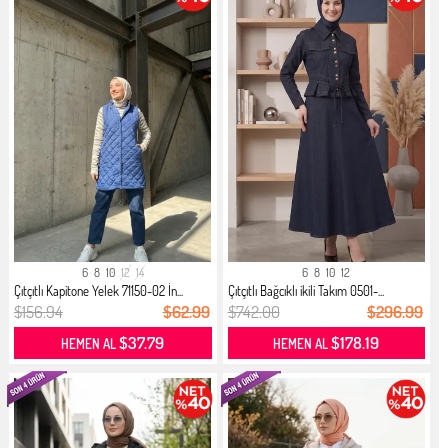
6
8
10
12
14
6
8
10
12
Çıtçıtlı Kapitone Yelek 71150-02 İn...
Çıtçıtlı Bağcıklı ikili Takım 0501-...
$156.94
$62.99
$742.00
$296.99
$37.79
$178.19
HEMEN AL
HEMEN AL