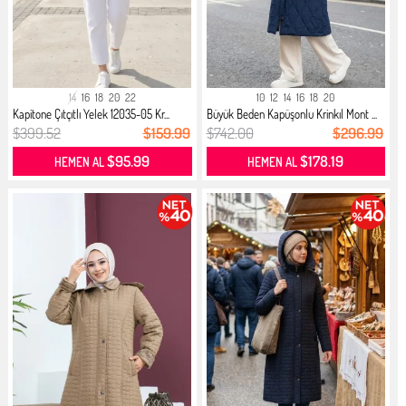
14
16
18
20
22
10
12
14
16
18
20
Kapitone Çıtçıtlı Yelek 12035-05 Kr...
Büyük Beden Kapüşonlu Krinkıl Mont ...
$399.52
$159.99
$742.00
$296.99
$95.99
$178.19
HEMEN AL
HEMEN AL