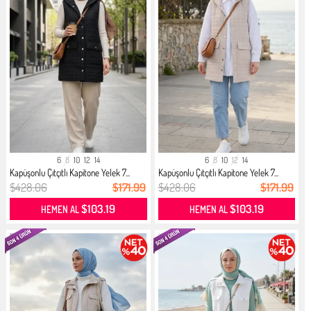
6
8
10
12
14
6
8
10
12
14
Kapüşonlu Çıtçıtlı Kapitone Yelek 7...
Kapüşonlu Çıtçıtlı Kapitone Yelek 7...
$428.06
$171.99
$428.06
$171.99
$103.19
$103.19
HEMEN AL
HEMEN AL