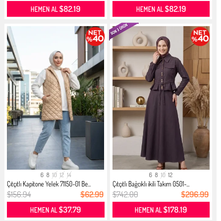
$82.19
$82.19
HEMEN AL
HEMEN AL
6
8
10
12
14
6
8
10
12
Çıtçıtlı Kapitone Yelek 71150-01 Be...
Çıtçıtlı Bağcıklı ikili Takım 0501-...
$156.94
$62.99
$742.00
$296.99
$37.79
$178.19
HEMEN AL
HEMEN AL