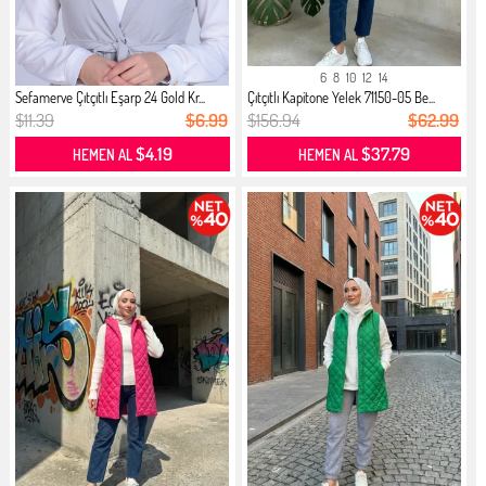
6
8
10
12
14
Sefamerve Çıtçıtlı Eşarp 24 Gold Kr...
Çıtçıtlı Kapitone Yelek 71150-05 Be...
$11.39
$6.99
$156.94
$62.99
$4.19
$37.79
HEMEN AL
HEMEN AL