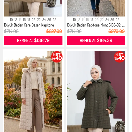
10
12
14
16
18
20
22
24
26
28
10
12
14
16
18
20
22
24
26
28
Büyük Beden Kare Desen Kapitone
Büyük Beden Kapitone Mont 6133-02 L...
Mon...
$714.00
$227.99
$714.00
$273.99
$136.79
$164.39
HEMEN AL
HEMEN AL