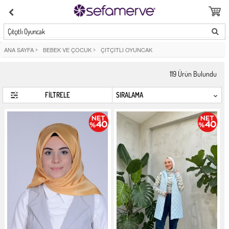
Çıtçıtlı Oyuncak
ANA SAYFA
>
BEBEK VE ÇOCUK
>
ÇITÇITLI OYUNCAK
119
Ürün Bulundu
FİLTRELE