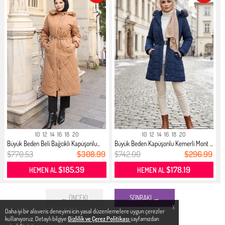
10
12
14
16
18
20
10
12
14
16
18
20
Büyük Beden Beli Bağcıklı Kapüşonlu...
Büyük Beden Kapüşonlu Kemerli Mont ...
$770.53
$308.99
$742.00
$296.99
$185.39
$178.19
HEMEN AL
HEMEN AL
← ÖNCEKI
SONRAKI →
X
Daha iyi bir alisveris deneyimi icin yasal düzenlemelere uygun çerezler
kullanıyoruz. Detaylı bilgiye
Gizlilik ve Çerez Politikası
sayfamızdan