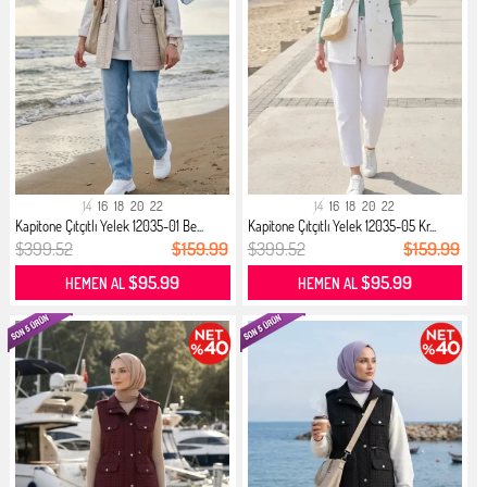
14
16
18
20
22
14
16
18
20
22
Kapitone Çıtçıtlı Yelek 12035-01 Be...
Kapitone Çıtçıtlı Yelek 12035-05 Kr...
$399.52
$159.99
$399.52
$159.99
$95.99
$95.99
HEMEN AL
HEMEN AL