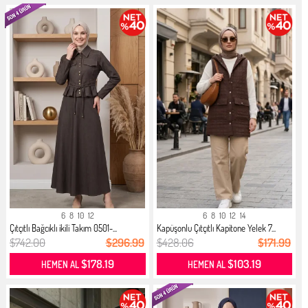
6
8
10
12
6
8
10
12
14
Çıtçıtlı Bağcıklı ikili Takım 0501-...
Kapüşonlu Çıtçıtlı Kapitone Yelek 7...
$742.00
$296.99
$428.06
$171.99
$178.19
$103.19
HEMEN AL
HEMEN AL