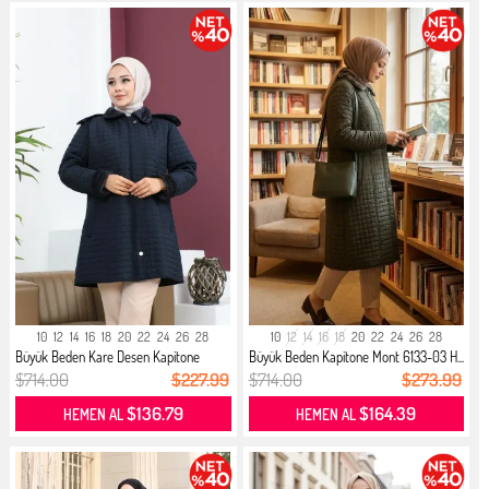
10
12
14
16
18
20
22
24
26
28
10
12
14
16
18
20
22
24
26
28
Büyük Beden Kare Desen Kapitone
Büyük Beden Kapitone Mont 6133-03 H...
Mon...
$714.00
$227.99
$714.00
$273.99
$136.79
$164.39
HEMEN AL
HEMEN AL