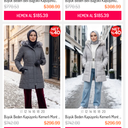
Büyük Beden Beli Bağcıklı Kapüşonlu...
Büyük Beden Beli Bağcıklı Kapüşonlu...
$770.53
$308.99
$770.53
$308.99
$185.39
$185.39
HEMEN AL
HEMEN AL
10
12
14
16
18
20
10
12
14
16
18
20
Büyük Beden Kapüşonlu Kemerli Mont ...
Büyük Beden Kapüşonlu Kemerli Mont ...
$742.00
$296.99
$742.00
$296.99