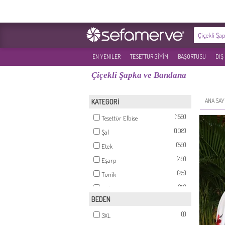
EN YENILER
TESETTÜR GİYİM
BAŞÖRTÜSÜ
DIŞ
Çiçekli Şapka ve Bandana
ANA SAY
KATEGORİ
(159)
Tesettür Elbise
(108)
Şal
(59)
Etek
(49)
Eşarp
(25)
Tunik
(18)
Triko
BEDEN
(10)
Takım
(1)
(3)
3XL
Tesettür Mayo