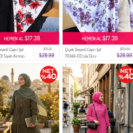
$17.39
$17.39
HEMEN AL
HEMEN AL
$71.32
$72.00
senli Capri Şal
Çiçek Desenli Capri Şal
$28.99
$28.99
1 Siyah Kırmızı
70349-03 Lila Ekru