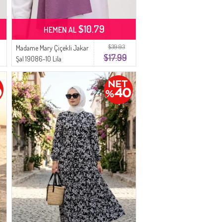
$10.79
HEMEN AL
$39.93
Madame Mary Çiçekli Jakar
$17.99
Şal 19086-10 Lila