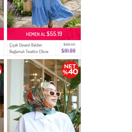
$55.19
HEMEN AL
$229.00
Çiçek Desenli Belden
$91.99
Bağlamalı Tesettür Elbise
0298-02 Lacivert