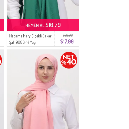
$10.79
HEMEN AL
$39.93
Madame Mary Çiçekli Jakar
$17.99
Şal 19086-14 Yeşil