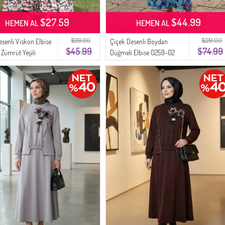
$27.59
$44.99
HEMEN AL
HEMEN AL
$129.00
$229.00
esenli Viskon Elbise
Çiçek Desenli Boydan
$45.99
$74.99
 Zümrüt Yeşili
Düğmeli Elbise 0259-02
Çağla Yeşili