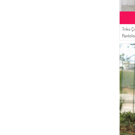
Triko Çi
Pantolon
Bej