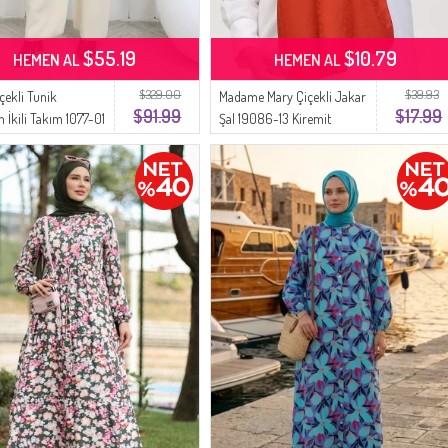
$55.19
$10.79
HEMEN AL
HEMEN AL
$329.00
$39.93
çekli Tunik
Madame Mary Çiçekli Jakar
$91.99
$17.99
 İkili Takım 1077-01
Şal 19086-13 Kiremit