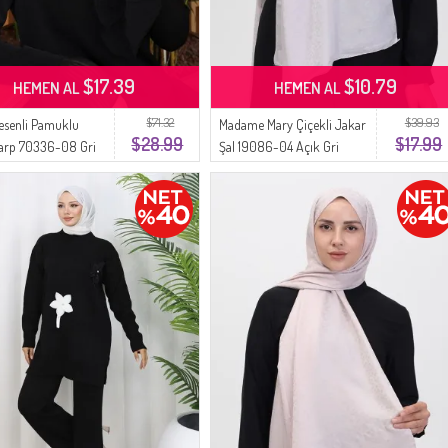
$17.39
$10.79
HEMEN AL
HEMEN AL
$71.32
$39.93
esenli Pamuklu
Madame Mary Çiçekli Jakar
$28.99
$17.99
arp 70336-08 Gri
Şal 19086-04 Açık Gri