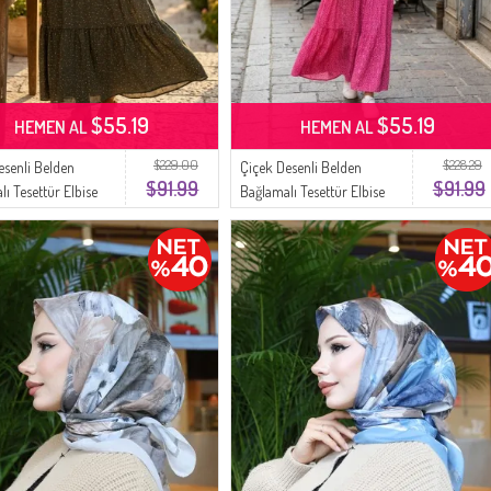
$55.19
$55.19
HEMEN AL
HEMEN AL
$229.00
$228.29
esenli Belden
Çiçek Desenli Belden
$91.99
$91.99
ı Tesettür Elbise
Bağlamalı Tesettür Elbise
4 Haki
0298-03 Pembe