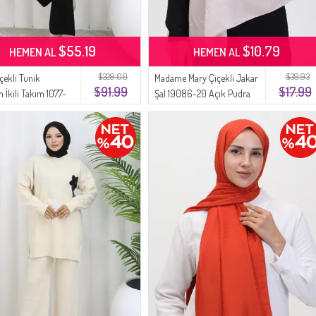
$55.19
$10.79
HEMEN AL
HEMEN AL
$329.00
$39.93
çekli Tunik
Madame Mary Çiçekli Jakar
$91.99
$17.99
 İkili Takım 1077-
Şal 19086-20 Açık Pudra
h