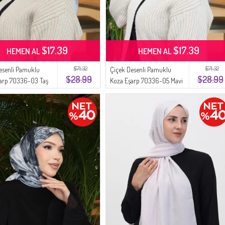
$17.39
$17.39
HEMEN AL
HEMEN AL
$71.32
$71.32
esenli Pamuklu
Çiçek Desenli Pamuklu
$28.99
$28.99
arp 70336-03 Taş
Koza Eşarp 70336-05 Mavi
izon
Kahverengi