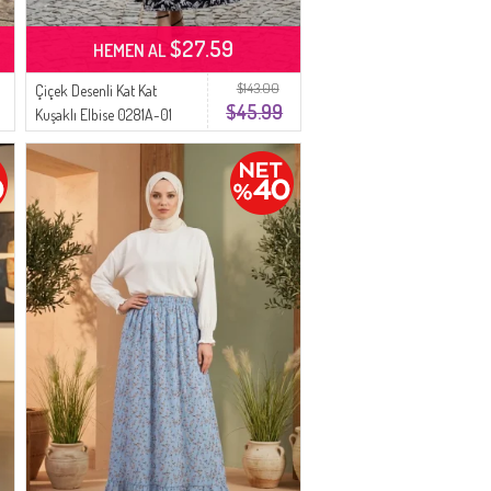
$27.59
HEMEN AL
$143.00
Çiçek Desenli Kat Kat
$45.99
Kuşaklı Elbise 0281A-01
Siyah Beyaz