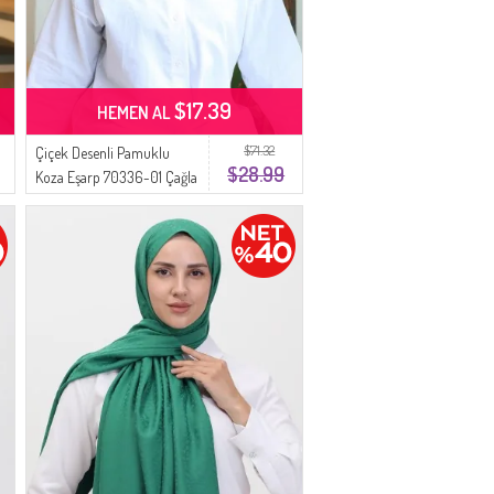
$17.39
HEMEN AL
$71.32
Çiçek Desenli Pamuklu
$28.99
Koza Eşarp 70336-01 Çağla
Yeşili Turuncu