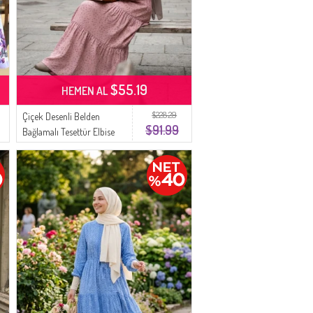
$55.19
HEMEN AL
$228.29
Çiçek Desenli Belden
$91.99
Bağlamalı Tesettür Elbise
0293-01 Pudra