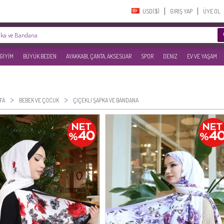
USD($)‎
GIRIŞ YAP
ÜYE OL
 GİYİM
BÜYÜK BEDEN
AYAKKABI, ÇANTA, AKSESUAR
SPOR
DENİZ
EV VE YAŞAM
>
>
FA
BEBEK VE ÇOCUK
ÇIÇEKLI ŞAPKA VE BANDANA