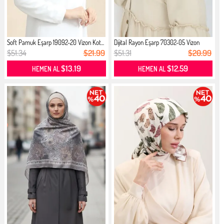
Soft Pamuk Eşarp 19092-20 Vizon Kot...
Dijital Rayon Eşarp 70302-05 Vizon
$51.34
$21.99
$51.31
$20.99
$13.19
$12.59
HEMEN AL
HEMEN AL