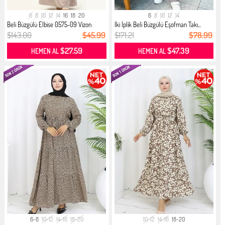
6
8
10
12
14
16
18
20
6
8
10
12
14
Beli Büzgülü Elbise 0575-09 Vizon
İki İplik Beli Büzgülü Eşofman Takı...
$143.00
$45.99
$171.21
$78.99
$27.59
$47.39
HEMEN AL
HEMEN AL
6-8
10-12
14-16
18-20
10-12
14-16
18-20