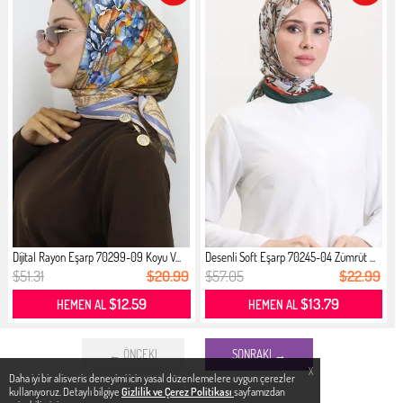
Dijital Rayon Eşarp 70299-09 Koyu V...
Desenli Soft Eşarp 70245-04 Zümrüt ...
$51.31
$20.99
$57.05
$22.99
$12.59
$13.79
HEMEN AL
HEMEN AL
← ÖNCEKI
SONRAKI →
X
Daha iyi bir alisveris deneyimi icin yasal düzenlemelere uygun çerezler
kullanıyoruz. Detaylı bilgiye
Gizlilik ve Çerez Politikası
sayfamızdan