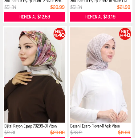
Soft Pamuk Eşarp 19091-12 Vizon Beb...
Soft Pamuk Eşarp 19092-16 Vizon Lila
$51.34
$20.99
$51.34
$21.99
$12.59
$13.19
HEMEN AL
HEMEN AL
Dijital Rayon Eşarp 70299-01 Vizon
Desenli Eşarp Flover-11 Açık Vizon
$51.31
$20.99
$28.51
$11.99