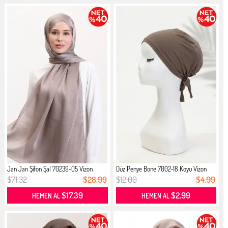
Jan Jan Şifon Şal 70239-05 Vizon
Düz Penye Bone 7002-18 Koyu Vizon
$71.32
$28.99
$12.00
$4.99
$17.39
$2.99
HEMEN AL
HEMEN AL