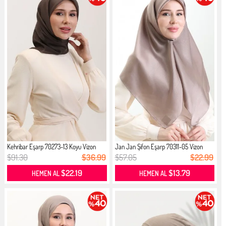
Kehribar Eşarp 70273-13 Koyu Vizon
Jan Jan Şifon Eşarp 70311-05 Vizon
$91.30
$36.99
$57.05
$22.99
$22.19
$13.79
HEMEN AL
HEMEN AL