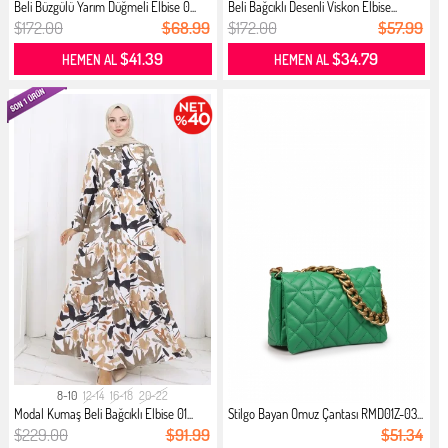
Beli Büzgülü Yarım Düğmeli Elbise 0...
Beli Bağcıklı Desenli Viskon Elbise...
$172.00
$68.99
$172.00
$57.99
$41.39
$34.79
HEMEN AL
HEMEN AL
8-10
12-14
16-18
20-22
Modal Kumaş Beli Bağcıklı Elbise 01...
Stilgo Bayan Omuz Çantası RMD01Z-03...
$229.00
$91.99
$51.34