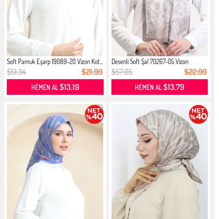
Soft Pamuk Eşarp 19089-20 Vizon Kot...
Desenli Soft Şal 70267-05 Vizon
$51.34
$21.99
$57.05
$22.99
$13.19
$13.79
HEMEN AL
HEMEN AL