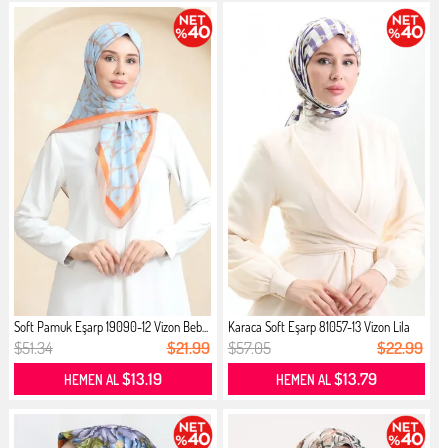
Soft Pamuk Eşarp 19090-12 Vizon Beb...
Karaca Soft Eşarp 81057-13 Vizon Lila
$51.34
$21.99
$57.05
$22.99
$13.19
$13.79
HEMEN AL
HEMEN AL