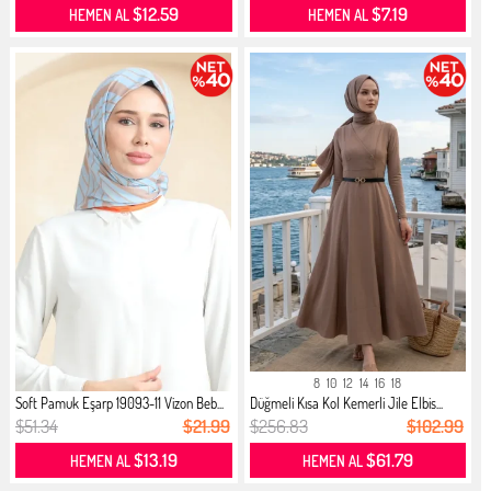
$12.59
$7.19
HEMEN AL
HEMEN AL
8
10
12
14
16
18
Soft Pamuk Eşarp 19093-11 Vizon Beb...
Düğmeli Kısa Kol Kemerli Jile Elbis...
$51.34
$21.99
$256.83
$102.99
$13.19
$61.79
HEMEN AL
HEMEN AL