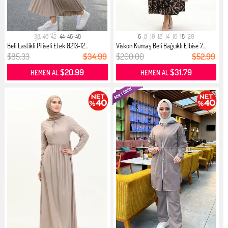
38-40-42
44-46-48
6
8
10
12
14
16
18
20
Beli Lastikli Piliseli Etek 0213-12...
Viskon Kumaş Beli Bağcıklı Elbise 7...
$85.33
$34.99
$200.00
$52.99
$20.99
$31.79
HEMEN AL
HEMEN AL