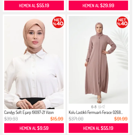
$55.19
$29.99
HEMEN AL
HEMEN AL
6-8
10-12
Candyy Soft Eşarp 19097-21 Vizon
Kolu Lastikli Fermuarlı Ferace 0268...
$39.93
$15.99
$371.00
$91.99
$9.59
$55.19
HEMEN AL
HEMEN AL