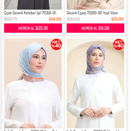
Çiçek Desenli Kehribar Şal 70358-01...
Desenli Eşarp 70289-06 Yeşil Vizon
$102.71
$41.99
$39.93
$15.99
$25.19
$9.59
HEMEN AL
HEMEN AL