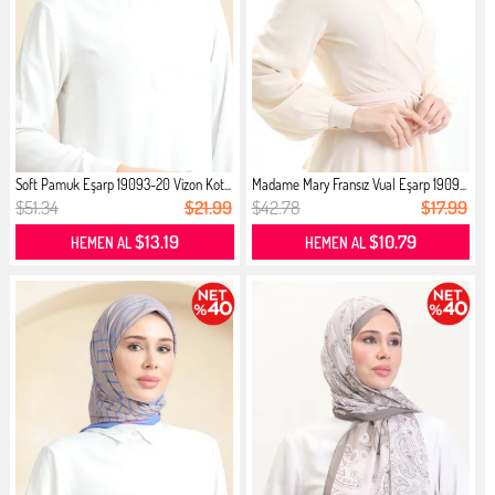
Soft Pamuk Eşarp 19093-20 Vizon Kot...
Madame Mary Fransız Vual Eşarp 1909...
$51.34
$21.99
$42.78
$17.99
$13.19
$10.79
HEMEN AL
HEMEN AL