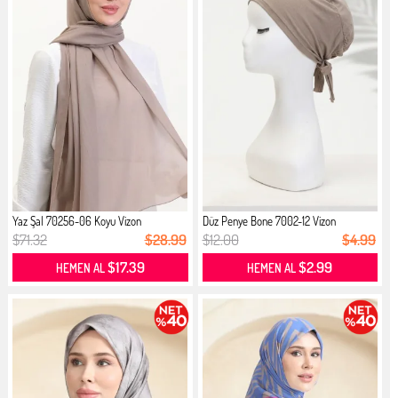
Yaz Şal 70256-06 Koyu Vizon
Düz Penye Bone 7002-12 Vizon
$71.32
$28.99
$12.00
$4.99
$17.39
$2.99
HEMEN AL
HEMEN AL