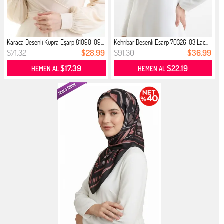
Karaca Desenli Kupra Eşarp 81090-09...
Kehribar Desenli Eşarp 70326-03 Lac...
$71.32
$28.99
$91.30
$36.99
$17.39
$22.19
HEMEN AL
HEMEN AL