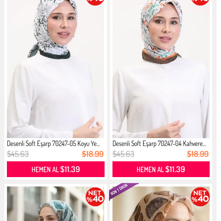
Desenli Soft Eşarp 70247-05 Koyu Ye...
Desenli Soft Eşarp 70247-04 Kahvere...
$45.63
$18.99
$45.63
$18.99
$11.39
$11.39
HEMEN AL
HEMEN AL