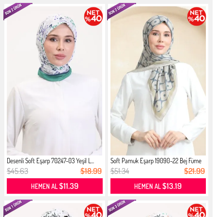
Desenli Soft Eşarp 70247-03 Yeşil L...
Soft Pamuk Eşarp 19090-22 Bej Füme
$45.63
$18.99
$51.34
$21.99
$11.39
$13.19
HEMEN AL
HEMEN AL