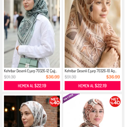
Kehribar Desenli Eşarp 70326-12 Çağ...
Kehribar Desenli Eşarp 70326-10 Açı...
$91.30
$36.99
$91.30
$36.99
$22.19
$22.19
HEMEN AL
HEMEN AL