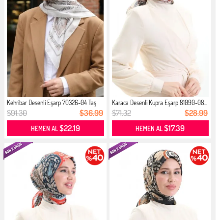
Kehribar Desenli Eşarp 70326-04 Taş
Karaca Desenli Kupra Eşarp 81090-08...
$91.30
$36.99
$71.32
$28.99
$22.19
$17.39
HEMEN AL
HEMEN AL