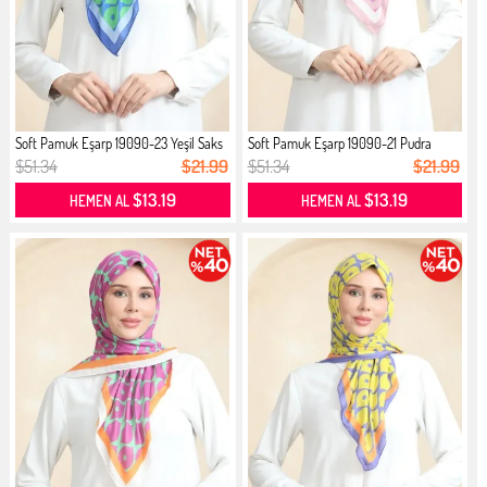
Soft Pamuk Eşarp 19090-23 Yeşil Saks
Soft Pamuk Eşarp 19090-21 Pudra
Pembe
$51.34
$21.99
$51.34
$21.99
$13.19
$13.19
HEMEN AL
HEMEN AL