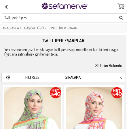
Twill İpek Eşarp
ANA SAYFA
>
BAŞÖRTÜSÜ
>
TWILL İPEK EŞARP
TWILL İPEK EŞARPLAR
Yeni sezonun en güzel ve şık bayan twill ipek eşarp modellerini, kombinlerini uygun
fiyatlarla satın almak için hemen tıkla.
29
Ürün Bulundu
FİLTRELE