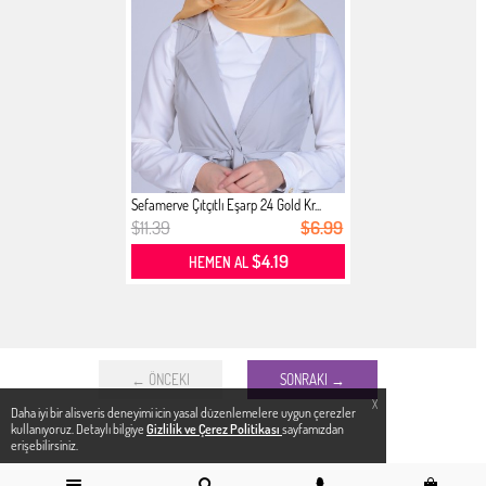
Sefamerve Çıtçıtlı Eşarp 24 Gold Kr...
$11.39
$6.99
$4.19
HEMEN AL
← ÖNCEKI
SONRAKI →
X
Daha iyi bir alisveris deneyimi icin yasal düzenlemelere uygun çerezler
kullanıyoruz. Detaylı bilgiye
Gizlilik ve Çerez Politikası
sayfamızdan
erişebilirsiniz.