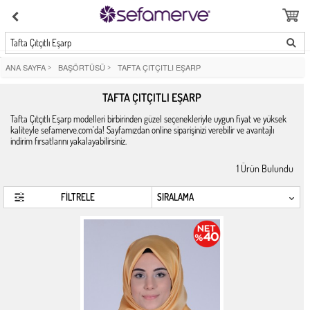
Tafta Çıtçıtlı Eşarp
ANA SAYFA
>
BAŞÖRTÜSÜ
>
TAFTA ÇITÇITLI EŞARP
TAFTA ÇITÇITLI EŞARP
Tafta Çıtçıtlı Eşarp modelleri birbirinden güzel seçenekleriyle uygun fiyat ve yüksek
kaliteyle sefamerve.com'da! Sayfamızdan online siparişinizi verebilir ve avantajlı
indirim fırsatlarını yakalayabilirsiniz.
1
Ürün Bulundu
FİLTRELE