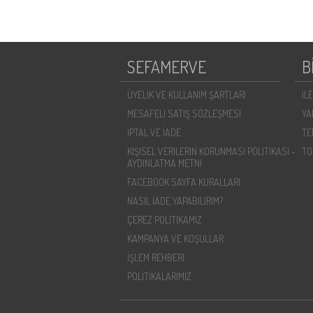
SEFAMERVE
B
ÜYELIK VE KULLANIM ŞARTLARI
İL
MESAFELI SATIŞ SÖZLEŞMESI
YA
İPTAL VE İADE
TE
KIŞISEL VERILERIN KORUNMASI POLITIKASI -
TO
AYDINLATMA METNI
FACEBOOK SAYFA KURALLARI
NASIL İADE YAPABILIRIM?
ÇEREZ POLITIKAMIZ
KAMPANYA VE KOŞULLAR
İŞLEM REHBERI
POLİTİKALARIMIZ