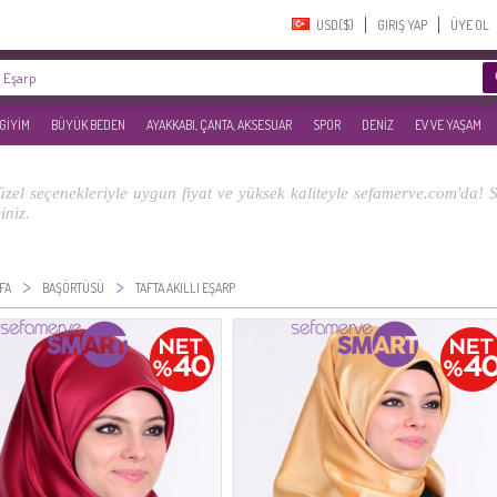
USD($)‎
GIRIŞ YAP
ÜYE OL
 GİYİM
BÜYÜK BEDEN
AYAKKABI, ÇANTA, AKSESUAR
SPOR
DENİZ
EV VE YAŞAM
üzel seçenekleriyle uygun fiyat ve yüksek kaliteyle sefamerve.com'da! S
iniz.
>
>
FA
BAŞÖRTÜSÜ
TAFTA AKILLI EŞARP