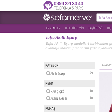
EN YENILER
TESETTÜR GİYİM
BAŞÖRTÜSÜ
DIŞ
Tafta Akıllı Eşarp
Tafta Akıllı Eşarp modelleri birbirinden g
avantajlı indirim fırsatlarını yakalayabilirs
ANA SAY
KATEGORİ
(2)
Akıllı Eşarp
RENK
(1)
NAR ÇIÇEĞI
(1)
ALTIN SARISI
KUMAŞ