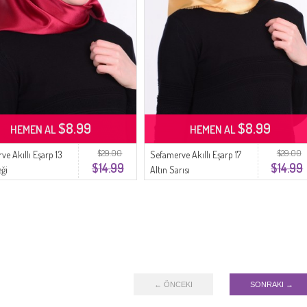
$8.99
$8.99
HEMEN AL
HEMEN AL
$29.00
$29.00
ve Akıllı Eşarp 13
Sefamerve Akıllı Eşarp 17
$14.99
$14.99
eği
Altın Sarısı
← ÖNCEKI
SONRAKI →