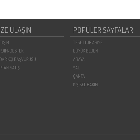
İZE ULAŞIN
POPÜLER SAYFALAR
ETIŞIM
TESETTÜR ABİYE
RDIM-DESTEK
BÜYÜK BEDEN
DARIKÇI BAŞVURUSU
ABAYA
PTAN SATIŞ
ŞAL
ÇANTA
KİŞİSEL BAKIM