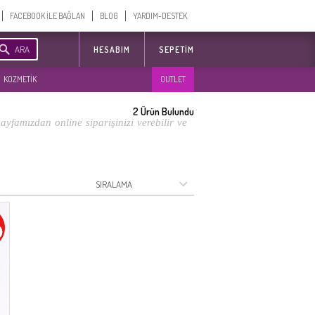
FACEBOOK İLE BAĞLAN
BLOG
YARDIM-DESTEK
ARA
HESABIM
SEPETIM
KOZMETİK
OUTLET
2
Ürün Bulundu
ayfamızdan online siparişinizi verebilir ve