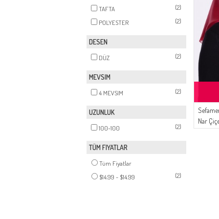
(2)
TAFTA
(2)
POLYESTER
DESEN
(2)
DÜZ
MEVSIM
(2)
4 MEVSIM
Sefamer
UZUNLUK
Nar Çiç
(2)
100-100
TÜM FIYATLAR
Tüm Fiyatlar
(2)
$14.99 - $14.99