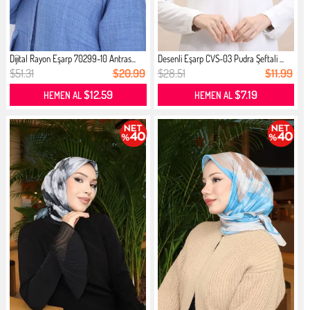
Dijital Rayon Eşarp 70299-10 Antras...
Desenli Eşarp CVS-03 Pudra Şeftali ...
$51.31
$20.99
$28.51
$11.99
$12.59
$7.19
HEMEN AL
HEMEN AL