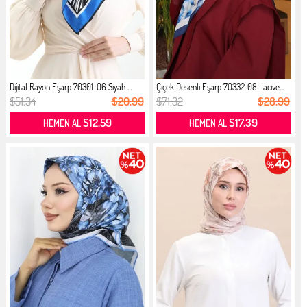
Dijital Rayon Eşarp 70301-06 Siyah ...
Çiçek Desenli Eşarp 70332-08 Lacive...
$51.34
$20.99
$71.32
$28.99
$12.59
$17.39
HEMEN AL
HEMEN AL