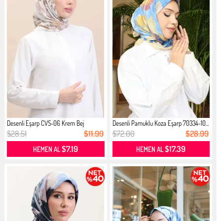
Desenli Eşarp CVS-06 Krem Bej
Desenli Pamuklu Koza Eşarp 70334-10...
$28.51
$11.99
$72.00
$28.99
$7.19
$17.39
HEMEN AL
HEMEN AL