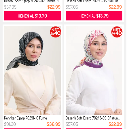
Desenli Soft Eşarp 70243-02 Pembe H...
Desenli Soft Eşarp 70259-05 Ekru Or...
$57.05
$22.99
$57.05
$22.99
$13.79
$13.79
HEMEN AL
HEMEN AL
Kehribar Eşarp 70291-10 Füme
Desenli Soft Eşarp 70243-09 Eflatun...
$91.30
$36.99
$57.05
$22.99