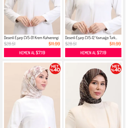
Desenli Eşarp CVS-01 Krem Kahverengi
Desenli Eşarp CVS-12 Yavruağzı Turk...
$28.51
$11.99
$28.51
$11.99
$7.19
$7.19
HEMEN AL
HEMEN AL