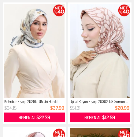
Kehribar Eşarp 70280-05 Gri Hardal
Dijital Rayon Eşarp 70302-08 Somon ...
$94.15
$37.99
$51.31
$20.99
$22.79
$12.59
HEMEN AL
HEMEN AL