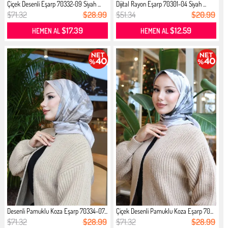
Çiçek Desenli Eşarp 70332-09 Siyah ...
Dijital Rayon Eşarp 70301-04 Siyah ...
$71.32
$28.99
$51.34
$20.99
$17.39
$12.59
HEMEN AL
HEMEN AL
Desenli Pamuklu Koza Eşarp 70334-07...
Çiçek Desenli Pamuklu Koza Eşarp 70...
$71.32
$28.99
$71.32
$28.99