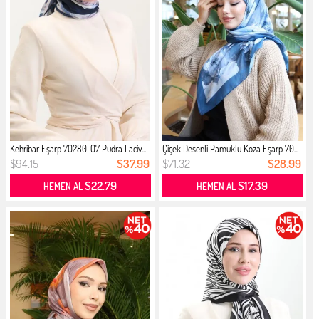
Kehribar Eşarp 70280-07 Pudra Laciv...
Çiçek Desenli Pamuklu Koza Eşarp 70...
$94.15
$37.99
$71.32
$28.99
$22.79
$17.39
HEMEN AL
HEMEN AL