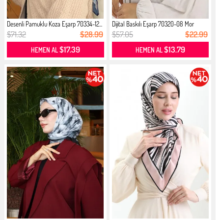
Desenli Pamuklu Koza Eşarp 70334-12...
Dijital Baskılı Eşarp 70320-08 Mor
$71.32
$28.99
$57.05
$22.99
$17.39
$13.79
HEMEN AL
HEMEN AL