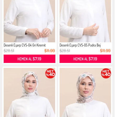
Desenli Eşarp CVS-04 Gri Kiremit
Desenli Eşarp CVS-05 Pudra Bej
$28.51
$11.99
$28.51
$11.99
$7.19
$7.19
HEMEN AL
HEMEN AL