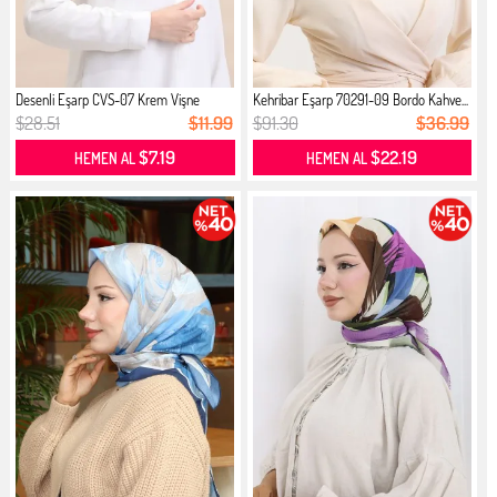
Desenli Eşarp CVS-07 Krem Vişne
Kehribar Eşarp 70291-09 Bordo Kahve...
$28.51
$11.99
$91.30
$36.99
$7.19
$22.19
HEMEN AL
HEMEN AL