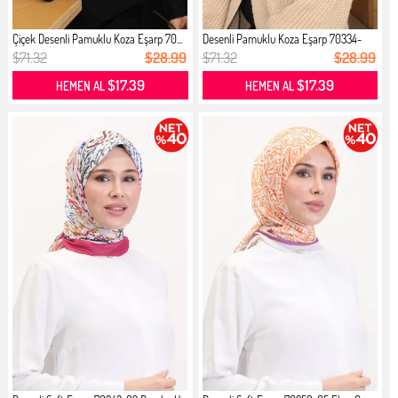
Çiçek Desenli Pamuklu Koza Eşarp 70...
Desenli Pamuklu Koza Eşarp 70334-
09...
$71.32
$28.99
$71.32
$28.99
$17.39
$17.39
HEMEN AL
HEMEN AL