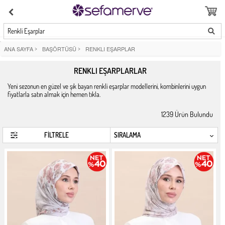
Renkli Eşarplar
ANA SAYFA
>
BAŞÖRTÜSÜ
>
RENKLI EŞARPLAR
RENKLI EŞARPLARLAR
Yeni sezonun en güzel ve şık bayan renkli eşarplar modellerini, kombinlerini uygun
fiyatlarla satın almak için hemen tıkla.
1239
Ürün Bulundu
FİLTRELE