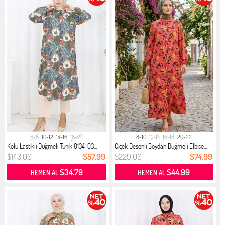
6-8
10-12
14-16
18-20
8-10
12-14
16-18
20-22
Kolu Lastikli Düğmeli Tunik 0134-03...
Çiçek Desenli Boydan Düğmeli Elbise...
$143.00
$57.99
$229.00
$74.99
$34.79
$44.99
HEMEN AL
HEMEN AL