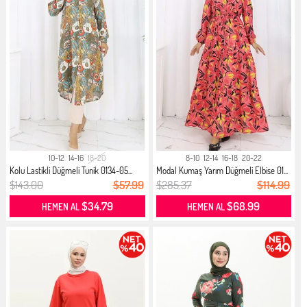
10-12
14-16
18-20
8-10
12-14
16-18
20-22
Kolu Lastikli Düğmeli Tunik 0134-05...
Modal Kumaş Yarım Düğmeli Elbise 01...
$143.00
$57.99
$285.37
$114.99
$34.79
$68.99
HEMEN AL
HEMEN AL