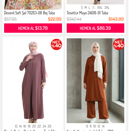
S
M
L
XL
XXL
3XL
Desenli Soft Şal 70263-08 Bej Taba
Tesettür Mayo 24618-01 Taba
$57.05
$22.99
$342.44
$143.99
$13.79
$86.39
HEMEN AL
HEMEN AL
12
14
16
18
20
22
24
26
6
8
10
12
14