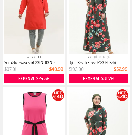
4
6
8
10
6
8
10
12
14
16
Sıfır Yaka Sweatshirt 23124-03 Nar ...
Dijital Baskılı Elbise 0123-01 Haki...
$97.01
$40.99
$193.00
$52.99
$24.59
$31.79
HEMEN AL
HEMEN AL