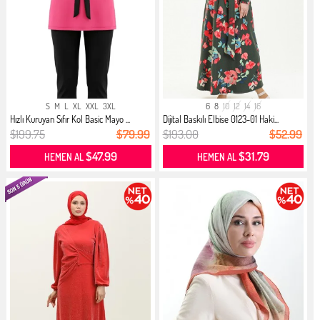
S
M
L
XL
XXL
3XL
6
8
10
12
14
16
Hızlı Kuruyan Sıfır Kol Basic Mayo ...
Dijital Baskılı Elbise 0123-01 Haki...
$199.75
$79.99
$193.00
$52.99
$47.99
$31.79
HEMEN AL
HEMEN AL