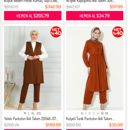
Büyük Beden Petek Kumaş Taşlı Elbis...
İki iplik Kapüşonlu ikili Takım 308...
$856.15
$342.99
$142.67
$57.99
$205.79
$34.79
HEMEN AL
HEMEN AL
M
L
XL
XXL
6
8
10
12
14
16
18
Yelek Pantolon İkili Takım 20046-07...
Kolyeli Tunik Pantolon İkili Takım ...
$268.24
$109.99
$100.00
$35.99