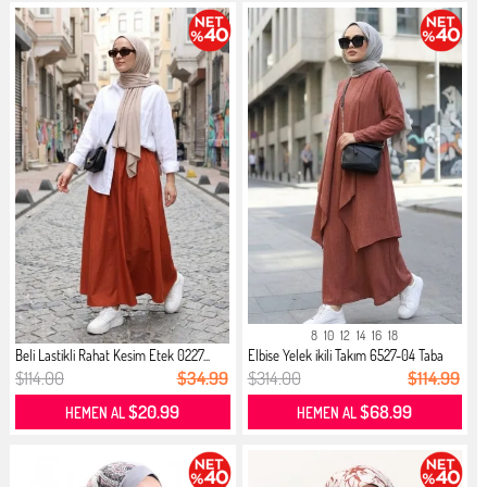
8
10
12
14
16
18
Beli Lastikli Rahat Kesim Etek 0227...
Elbise Yelek ikili Takım 6527-04 Taba
$114.00
$34.99
$314.00
$114.99
$20.99
$68.99
HEMEN AL
HEMEN AL