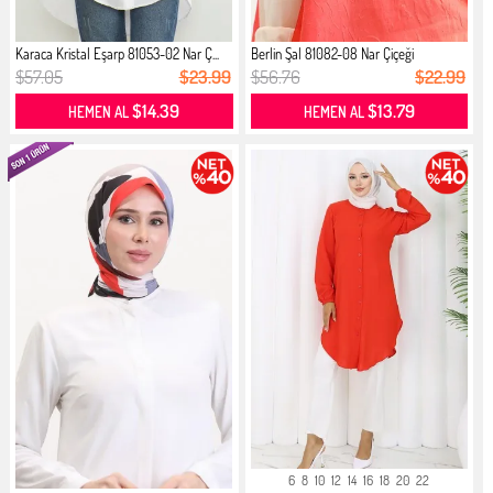
Karaca Kristal Eşarp 81053-02 Nar Ç...
Berlin Şal 81082-08 Nar Çiçeği
$57.05
$23.99
$56.76
$22.99
$14.39
$13.79
HEMEN AL
HEMEN AL
6
8
10
12
14
16
18
20
22