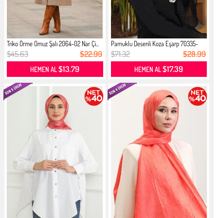
Triko Örme Omuz Şalı 2064-02 Nar Çi...
Pamuklu Desenli Koza Eşarp 70335-
05...
$45.63
$22.99
$71.32
$28.99
$13.79
$17.39
HEMEN AL
HEMEN AL