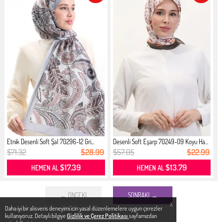
Etnik Desenli Soft Şal 70296-12 Gri...
Desenli Soft Eşarp 70249-09 Koyu Ha...
$71.32
$28.99
$57.05
$22.99
$17.39
$13.79
HEMEN AL
HEMEN AL
← ÖNCEKI
SONRAKI →
X
Daha iyi bir alisveris deneyimi icin yasal düzenlemelere uygun çerezler
kullanıyoruz. Detaylı bilgiye
Gizlilik ve Çerez Politikası
sayfamızdan