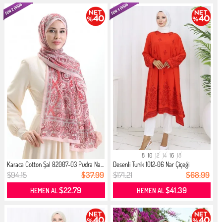
8
10
12
14
16
18
Karaca Cotton Şal 82007-03 Pudra Na...
Desenli Tunik 1012-06 Nar Çiçeği
$94.15
$37.99
$171.21
$68.99
$22.79
$41.39
HEMEN AL
HEMEN AL