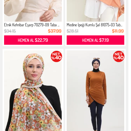
Etnik Kehribar Eşarp 70279-09 Taba ...
Medine İpeği Kumlu Şal 81075-03 Tab...
$94.15
$37.99
$28.51
$11.99
$22.79
$7.19
HEMEN AL
HEMEN AL