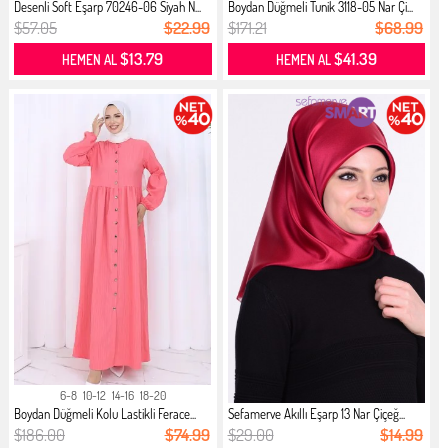
Desenli Soft Eşarp 70246-06 Siyah N...
Boydan Düğmeli Tunik 3118-05 Nar Çi...
$57.05
$22.99
$171.21
$68.99
$13.79
$41.39
HEMEN AL
HEMEN AL
6-8
10-12
14-16
18-20
Boydan Düğmeli Kolu Lastikli Ferace...
Sefamerve Akıllı Eşarp 13 Nar Çiçeğ...
$186.00
$74.99
$29.00
$14.99