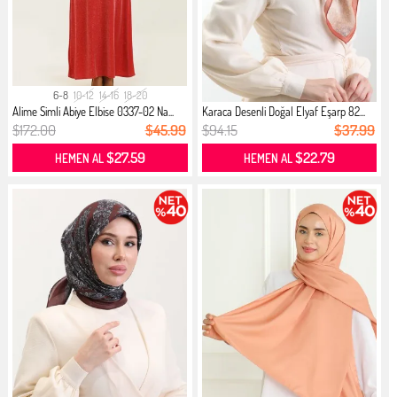
6-8
10-12
14-16
18-20
Alime Simli Abiye Elbise 0337-02 Na...
Karaca Desenli Doğal Elyaf Eşarp 82...
$172.00
$45.99
$94.15
$37.99
$27.59
$22.79
HEMEN AL
HEMEN AL