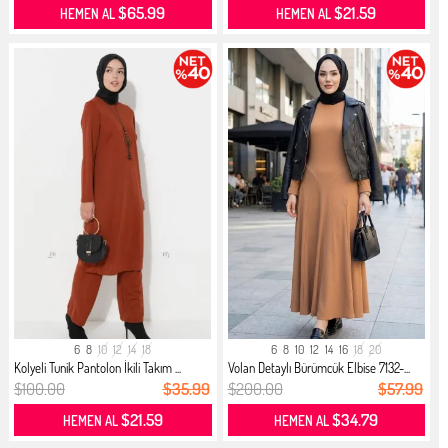
$65.99
$21.59
HEMEN AL
HEMEN AL
6
8
10
12
14
18
6
8
10
12
14
16
18
20
Kolyeli Tunik Pantolon İkili Takım ...
Volan Detaylı Bürümcük Elbise 7132-...
$100.00
$35.99
$200.00
$57.99
$21.59
$34.79
HEMEN AL
HEMEN AL