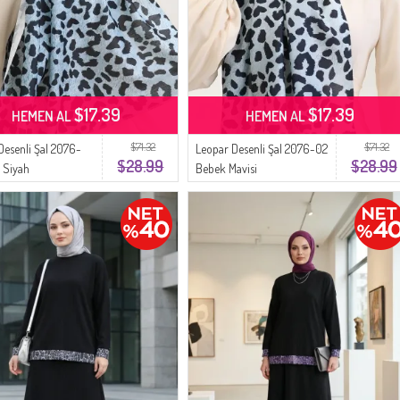
$17.39
$17.39
HEMEN AL
HEMEN AL
$71.32
$71.32
Desenli Şal 2076-
Leopar Desenli Şal 2076-02
$28.99
$28.99
 Siyah
Bebek Mavisi