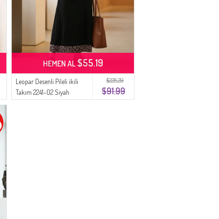
$55.19
HEMEN AL
$228.29
Leopar Desenli Pileli ikili
$91.99
Takım 2241-02 Siyah
Kahverengi