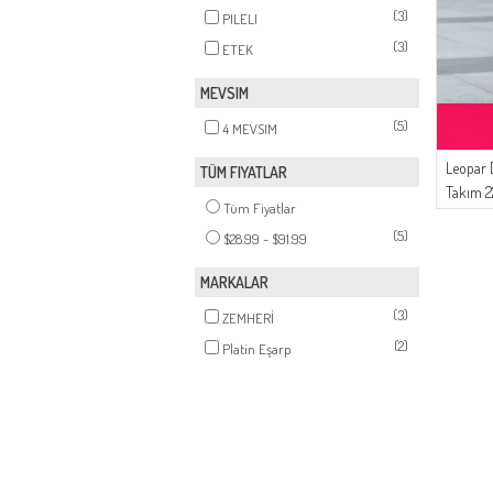
(3)
PILELI
(3)
ETEK
MEVSIM
(5)
4 MEVSIM
Leopar D
TÜM FIYATLAR
Takım 2
Tüm Fiyatlar
Antrasit
(5)
$28.99 - $91.99
MARKALAR
(3)
ZEMHERİ
(2)
Platin Eşarp