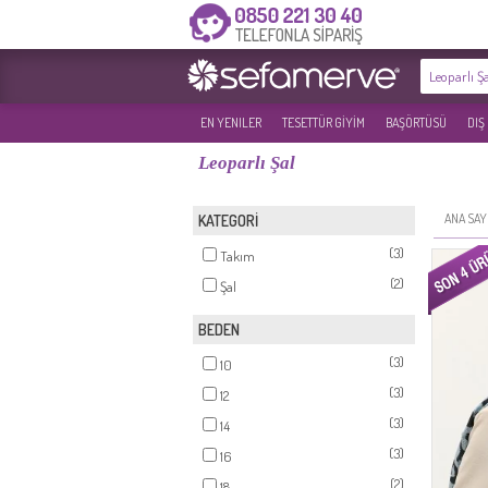
EN YENILER
TESETTÜR GİYİM
BAŞÖRTÜSÜ
DIŞ
Leoparlı Şal
ANA SAY
KATEGORİ
(3)
Takım
(2)
Şal
BEDEN
(3)
10
(3)
12
(3)
14
(3)
16
(2)
18