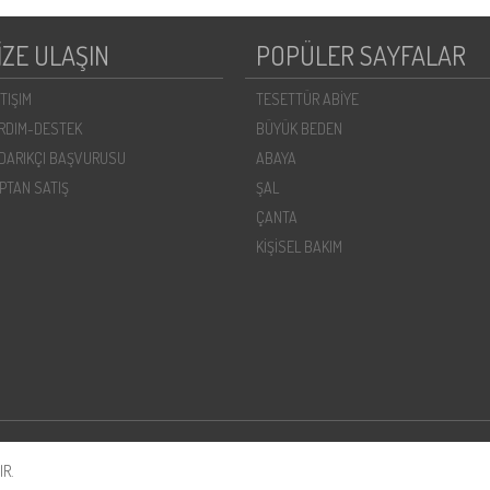
İZE ULAŞIN
POPÜLER SAYFALAR
ETIŞIM
TESETTÜR ABİYE
RDIM-DESTEK
BÜYÜK BEDEN
DARIKÇI BAŞVURUSU
ABAYA
PTAN SATIŞ
ŞAL
ÇANTA
KİŞİSEL BAKIM
R.