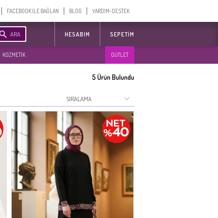
FACEBOOK İLE BAĞLAN
BLOG
YARDIM-DESTEK
ARA
HESABIM
SEPETIM
KOZMETİK
OUTLET
5
Ürün Bulundu