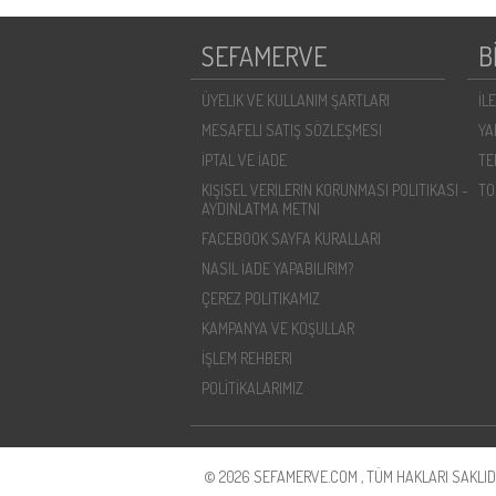
SEFAMERVE
B
ÜYELIK VE KULLANIM ŞARTLARI
İL
MESAFELI SATIŞ SÖZLEŞMESI
YA
İPTAL VE İADE
TE
KIŞISEL VERILERIN KORUNMASI POLITIKASI -
TO
AYDINLATMA METNI
FACEBOOK SAYFA KURALLARI
NASIL İADE YAPABILIRIM?
ÇEREZ POLITIKAMIZ
KAMPANYA VE KOŞULLAR
İŞLEM REHBERI
POLİTİKALARIMIZ
© 2026 SEFAMERVE.COM , TÜM HAKLARI SAKLIDI