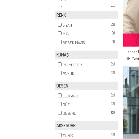
(2)
20
RENK
(3)
SIYAH
(1)
MAVI
(1)
BEBEK MAVISI
Leopar 
KUMAŞ
06 Mavi
(5)
POLYESTER
(3)
PAMUK
DESEN
(5)
LEOPARLI
(3)
DÜZ
(2)
DESENLI
AKSESUAR
(3)
TUNIK