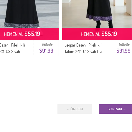
$55.19
$55.19
HEMEN AL
HEMEN AL
$228.29
$228.29
esenli Pileli ikili
Leopar Desenli Pileli ikili
$91.99
$91.99
241-03 Siyah
Takım 2241-01 Siyah Lila
← ÖNCEKI
SONRAKI →