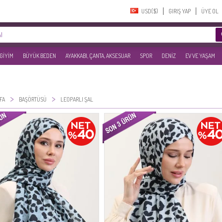
USD($)‎
GIRIŞ YAP
ÜYE OL
 GİYİM
BÜYÜK BEDEN
AYAKKABI, ÇANTA, AKSESUAR
SPOR
DENİZ
EV VE YAŞAM
>
>
FA
BAŞÖRTÜSÜ
LEOPARLI ŞAL