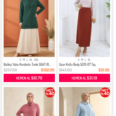
S
M
L
XL
XXL
S
M
L
XL
Balıkçı Yaka Kordonlu Tunik 5047-10...
Uzun Kollu Body 5031-07 Taş
$257.00
$102.99
$143.00
$51.99
$61.79
$31.19
HEMEN AL
HEMEN AL