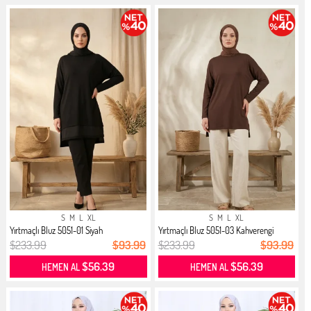
S
M
L
XL
S
M
L
XL
Yırtmaçlı Bluz 5051-01 Siyah
Yırtmaçlı Bluz 5051-03 Kahverengi
$233.99
$93.99
$233.99
$93.99
$56.39
$56.39
HEMEN AL
HEMEN AL