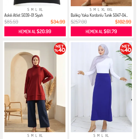
S
M
L
XL
S
M
L
XL
XXL
Askılı Atlet 5039-01 Siyah
Balıkçı Yaka Kordonlu Tunik 5047-04...
$85.59
$34.99
$257.00
$102.99
$20.99
$61.79
HEMEN AL
HEMEN AL
S
M
L
XL
S
M
L
XL