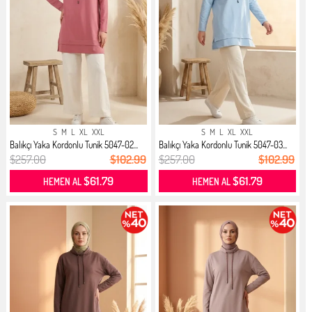
S
M
L
XL
XXL
S
M
L
XL
XXL
Balıkçı Yaka Kordonlu Tunik 5047-02...
Balıkçı Yaka Kordonlu Tunik 5047-03...
$257.00
$102.99
$257.00
$102.99
$61.79
$61.79
HEMEN AL
HEMEN AL