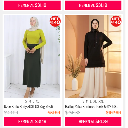
$31.19
$31.19
HEMEN AL
HEMEN AL
S
M
L
XL
S
M
L
XL
XXL
Uzun Kollu Body 5031-03 Yağ Yeşili
Balıkçı Yaka Kordonlu Tunik 5047-08...
$143.00
$51.99
$256.83
$102.99
$31.19
$61.79
HEMEN AL
HEMEN AL