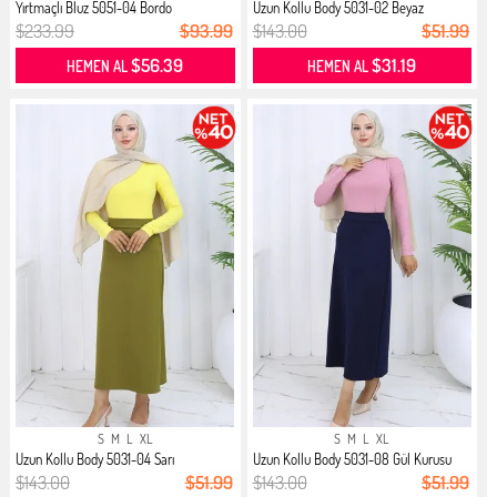
Yırtmaçlı Bluz 5051-04 Bordo
Uzun Kollu Body 5031-02 Beyaz
$233.99
$93.99
$143.00
$51.99
$56.39
$31.19
HEMEN AL
HEMEN AL
S
M
L
XL
S
M
L
XL
Uzun Kollu Body 5031-04 Sarı
Uzun Kollu Body 5031-08 Gül Kurusu
$143.00
$51.99
$143.00
$51.99