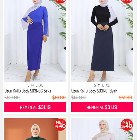
S
M
L
XL
S
M
L
XL
Uzun Kollu Body 5031-06 Saks
Uzun Kollu Body 5031-01 Siyah
$143.00
$51.99
$143.00
$51.99
$31.19
$31.19
HEMEN AL
HEMEN AL