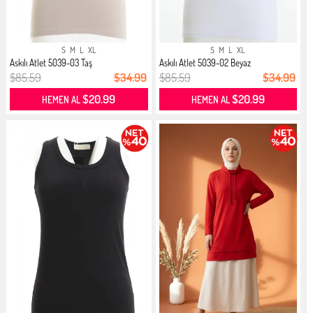
S
M
L
XL
S
M
L
XL
Askılı Atlet 5039-03 Taş
Askılı Atlet 5039-02 Beyaz
$85.59
$34.99
$85.59
$34.99
$20.99
$20.99
HEMEN AL
HEMEN AL