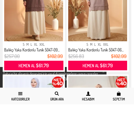
S
M
L
XL
XXL
S
M
L
XL
XXL
Balıkçı Yaka Kordonlu Tunik 5047-09...
Balıkçı Yaka Kordonlu Tunik 5047-06...
$257.00
$102.99
$256.83
$102.99
$61.79
$61.79
HEMEN AL
HEMEN AL
X
Daha iyi bir alisveris deneyimi icin yasal düzenlemelere uygun çerezler
kullanıyoruz. Detaylı bilgiye
Gizlilik ve Çerez Politikası
sayfamızdan
erişebilirsiniz.
KATEGORILER
ÜRÜN ARA
HESABIM
SEPETIM