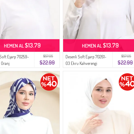
$13.79
$13.79
HEMEN AL
HEMEN AL
$57.05
$57.05
 Soft Eşarp 70259-
Desenli Soft Eşarp 70261-
$22.99
$22.99
 Oranj
03 Ekru Kahverengi