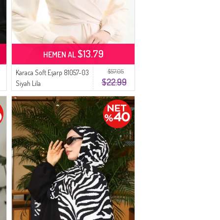
$13.79
HEMEN AL
$57.05
Karaca Soft Eşarp 81057-03
$22.99
Siyah Lila