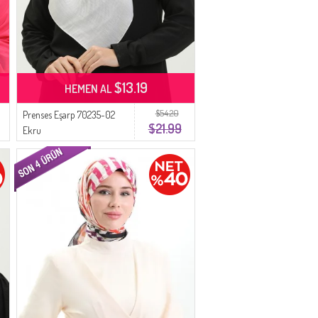
$13.19
HEMEN AL
$54.20
Prenses Eşarp 70235-02
$21.99
Ekru