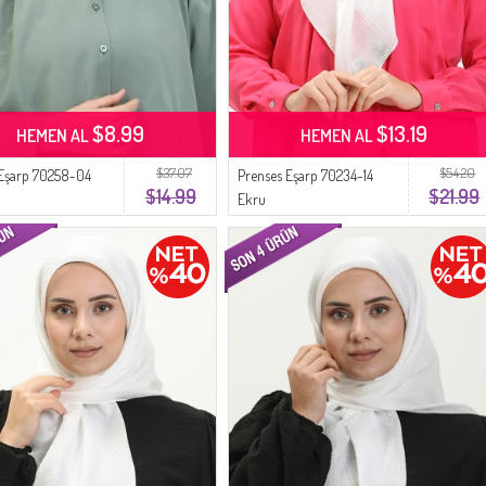
$8.99
$13.19
HEMEN AL
HEMEN AL
$37.07
$54.20
 Eşarp 70258-04
Prenses Eşarp 70234-14
$14.99
$21.99
Ekru