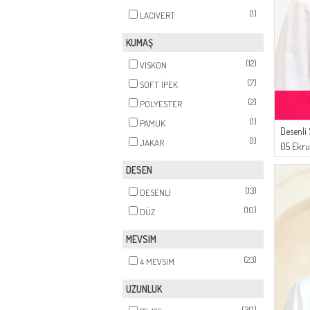
(1)
LACIVERT
KUMAŞ
(12)
VISKON
(7)
SOFT İPEK
(2)
POLYESTER
(1)
PAMUK
Desenli
(1)
JAKAR
05 Ekru
DESEN
(13)
DESENLI
(10)
DÜZ
MEVSIM
(23)
4 MEVSIM
UZUNLUK
(30)