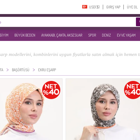
USD($)‎
GIRIŞ YAP
ÜYE OL
 GİYİM
BÜYÜK BEDEN
AYAKKABI, ÇANTA, AKSESUAR
SPOR
DENİZ
EV VE YAŞAM
arp modellerini, kombinlerini uygun fiyatlarla satın almak için hemen tı
>
>
FA
BAŞÖRTÜSÜ
EKRU EŞARP