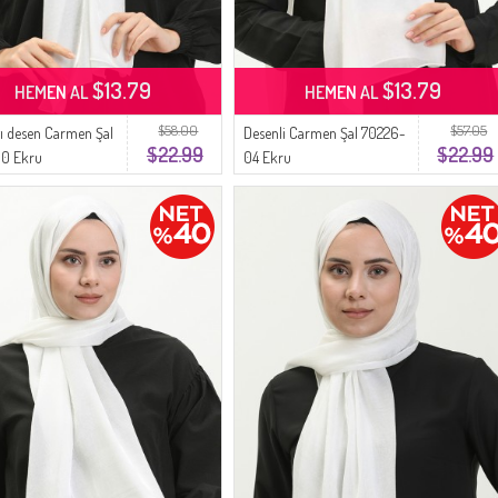
$13.79
$13.79
HEMEN AL
HEMEN AL
$58.00
$57.05
ı desen Carmen Şal
Desenli Carmen Şal 70226-
$22.99
$22.99
10 Ekru
04 Ekru