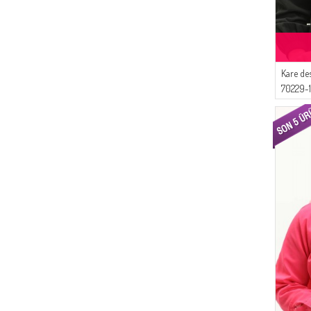
Kare de
70229-1