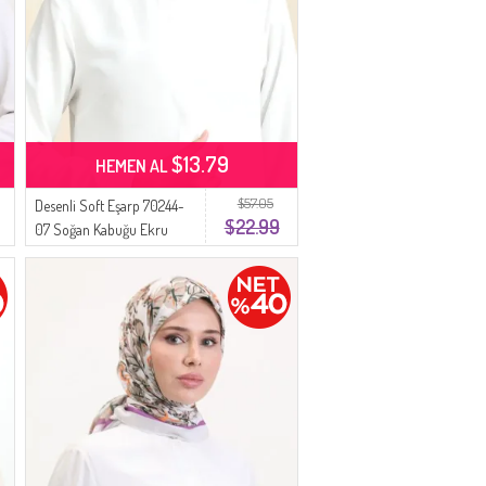
$13.79
HEMEN AL
$57.05
Desenli Soft Eşarp 70244-
$22.99
07 Soğan Kabuğu Ekru