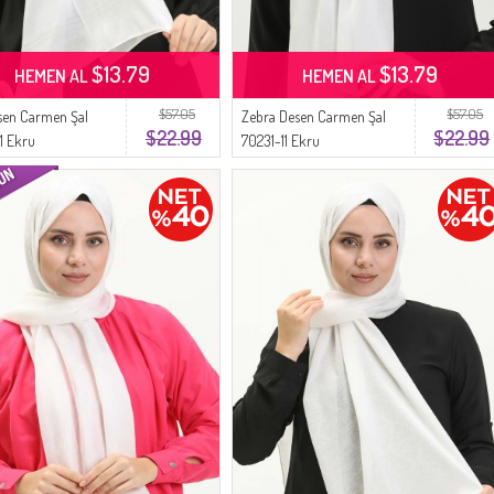
$13.79
$13.79
HEMEN AL
HEMEN AL
$57.05
$57.05
sen Carmen Şal
Zebra Desen Carmen Şal
$22.99
$22.99
1 Ekru
70231-11 Ekru