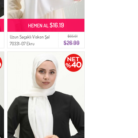
$16.19
HEMEN AL
$65.61
Uzun Saçaklı Viskon Şal
$26.99
70331-07 Ekru