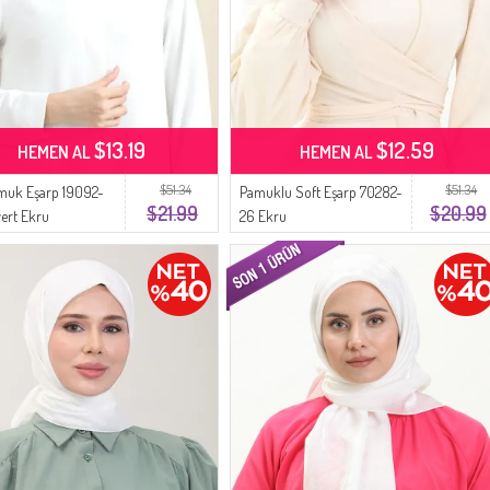
$13.19
$12.59
HEMEN AL
HEMEN AL
$51.34
$51.34
muk Eşarp 19092-
Pamuklu Soft Eşarp 70282-
$21.99
$20.99
vert Ekru
26 Ekru