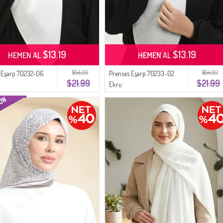
$13.19
$13.19
HEMEN AL
HEMEN AL
$54.20
$54.20
 Eşarp 70232-06
Prenses Eşarp 70233-02
$21.99
$21.99
Ekru