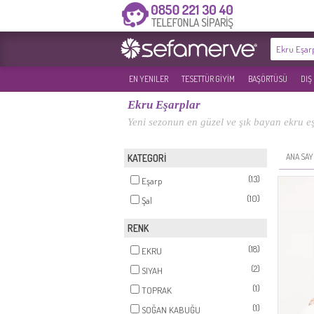
EN YENILER
TESETTÜR GİYİM
BAŞÖRTÜSÜ
DIŞ
Ekru Eşarplar
Yeni sezonun en güzel ve şık bayan ekru eş
ANA SAY
KATEGORİ
(13)
Eşarp
(10)
Şal
RENK
(18)
EKRU
(2)
SIYAH
(1)
TOPRAK
(1)
SOĞAN KABUĞU