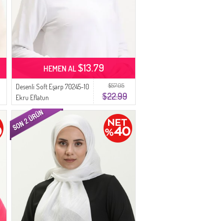
$13.79
HEMEN AL
$57.05
Desenli Soft Eşarp 70245-10
$22.99
Ekru Eflatun