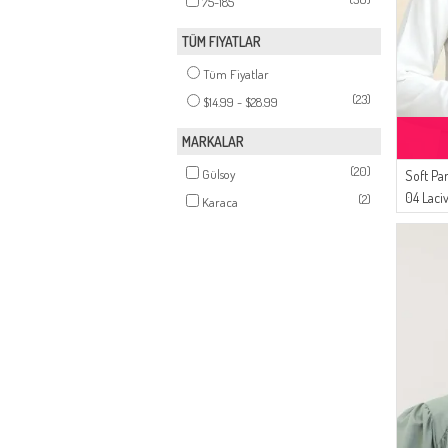
75-185
TÜM FIYATLAR
Tüm Fiyatlar
(23)
$14.99 - $28.99
MARKALAR
(20)
Gülsoy
Soft Pa
04 Laci
(2)
Karaca