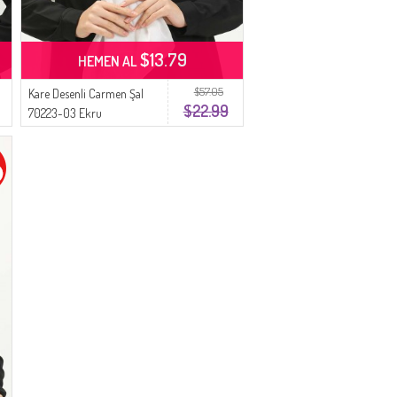
$13.79
HEMEN AL
$57.05
Kare Desenli Carmen Şal
$22.99
70223-03 Ekru