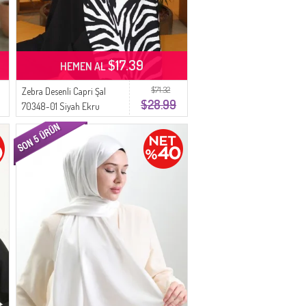
$17.39
HEMEN AL
$71.32
Zebra Desenli Capri Şal
$28.99
70348-01 Siyah Ekru