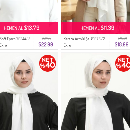
$13.79
$11.39
HEMEN AL
HEMEN AL
$57.05
$45.61
 Soft Eşarp 70244-13
Karaca Armül Şal 81076-12
$22.99
$18.99
 Ekru
Ekru