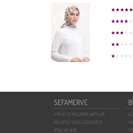
SEFAMERVE
B
ÜYELIK VE KULLANIM ŞARTLARI
İL
MESAFELI SATIŞ SÖZLEŞMESI
YA
İPTAL VE İADE
TE