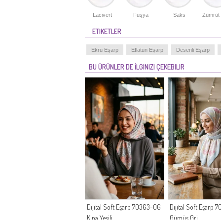
Lacivert
Fuşya
Saks
Zümrüt 
ETIKETLER
Ekru Eşarp
Eflatun Eşarp
Desenli Eşarp
BU ÜRÜNLER DE İLGINIZI ÇEKEBILIR
Dijital Soft Eşarp 70363-06
Dijital Soft Eşarp
Kına Yeşili
Gümüş Gri