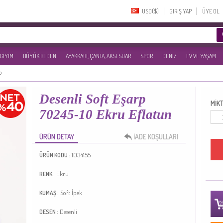
USD($)‎
GIRIŞ YAP
ÜYE OL
 GİYİM
BÜYÜK BEDEN
AYAKKABI, ÇANTA, AKSESUAR
SPOR
DENİZ
EV VE YAŞAM
p
Desenli Soft Eşarp
MİKT
70245-10 Ekru Eflatun
ÜRÜN DETAY
İADE KOŞULLARI
1034155
ÜRÜN KODU :
Ekru
RENK :
Soft İpek
KUMAŞ :
Desenli
DESEN :