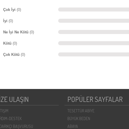
Çok İyi
(0)
İyi
(0)
Ne İyi Ne Kötü
(0)
Kötü
(0)
Çok Kötü
(0)
İZE ULAŞIN
POPÜLER SAYFALAR
ETIŞIM
TESETTÜR ABİYE
RDIM-DESTEK
BÜYÜK BEDEN
DARIKÇI BAŞVURUSU
ABAYA