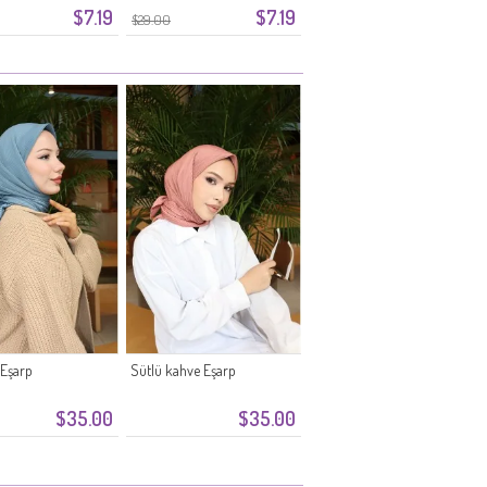
$7.19
$7.19
$29.00
 Eşarp
Sütlü kahve Eşarp
$35.00
$35.00