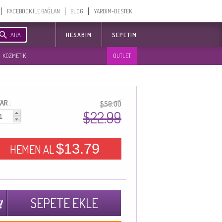
FACEBOOK İLE BAĞLAN
BLOG
YARDIM-DESTEK
ARA
HESABIM
SEPETIM
KOZMETİK
OUTLET
AR :
$58.00
$22.99
$13.79
HEMEN AL
SEPETE EKLE