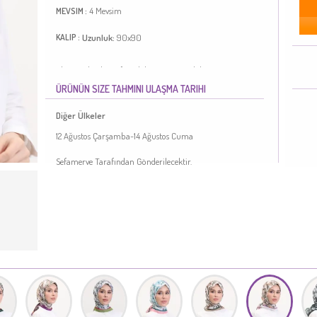
4 Mevsim
MEVSIM :
Uzunluk:
90x90
KALIP :
Ekru renktedir. Soft ipek kumaş. Desenli kumaş. 4 Mevsim
tercih edebilirsiniz. Standart.
ÜRÜNÜN SIZE TAHMINI ULAŞMA TARIHI
Türkiye'de üretilmiştir.
Diğer Ülkeler
12 Ağustos Çarşamba-14 Ağustos Cuma
Sefamerve Tarafından Gönderilecektir.