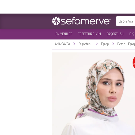
EN YENILER
TESETTÜR GİYİM
BAŞÖRTÜSÜ
DIŞ
>
>
>
ANA SAYFA
Başörtüsü
Eşarp
Desenli Eşar