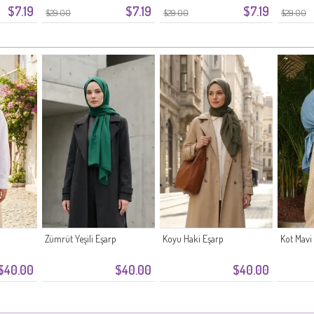
$7.19
$7.19
$7.19
$29.00
$29.00
$29.00
Zümrüt Yeşili Eşarp
Koyu Haki Eşarp
Kot Mavi
$40.00
$40.00
$40.00