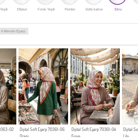
Yeşili
Eflatun
Fıstık Yeşili
Pembe
Sütlü kahve
Ekru
4 Mevsim Eşarp
 70363-02
Dijital Soft Eşarp 70361-06
Dijital Soft Eşarp 70361-04
Dijital 
Oranj
Fuşya
Lila