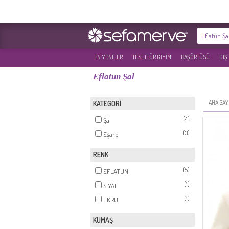
EN YENILER
TESETTÜR GİYİM
BAŞÖRTÜSÜ
DIŞ
Eflatun Şal
ANA SAY
KATEGORİ
(4)
Şal
(3)
Eşarp
RENK
(5)
EFLATUN
(1)
SIYAH
(1)
EKRU
KUMAŞ