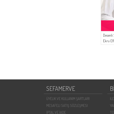
Desenli
Ekru Ef
SEFAMERVE
B
ÜYELIK VE KULLANIM ŞARTLARI
İL
MESAFELI SATIŞ SÖZLEŞMESI
YA
İPTAL VE İADE
TE