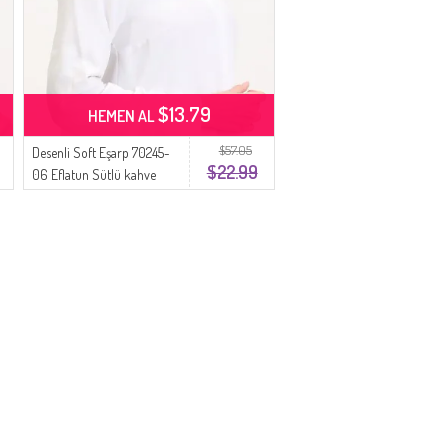
$13.79
HEMEN AL
$57.05
Desenli Soft Eşarp 70245-
$22.99
06 Eflatun Sütlü kahve