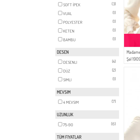
(3)
SOFT İPEK
(1)
VUAL
(1)
POLYESTER
(1)
KETEN
(1)
BAMBU
DESEN
Madame 
Şal 190
(4)
DESENLI
(2)
DÜZ
(1)
SIMLI
MEVSIM
(7)
4 MEVSIM
UZUNLUK
(6)
75-90
TÜM FIYATLAR