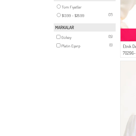
Tüm Fiyatlar
(7)
$13.99 - $28.99
MARKALAR
(5)
Gülsoy
(1)
Platin Eşarp
Etnik De
70296-0