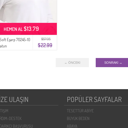
$13.79
HEMEN AL
$57.05
 Soft Eşarp 70245-10
$22.99
latun
← ÖNCEKI
SONRAKI →
İZE ULAŞIN
POPÜLER SAYFALAR
ETIŞIM
TESETTÜR ABİYE
RDIM-DESTEK
BÜYÜK BEDEN
DARIKÇI BAŞVURUSU
ABAYA