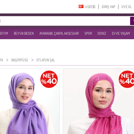
USD($)‎
GIRIŞ YAP
ÜYE OL
 GİYİM
BÜYÜK BEDEN
AYAKKABI, ÇANTA, AKSESUAR
SPOR
DENİZ
EV VE YAŞAM
>
>
FA
BAŞÖRTÜSÜ
EFLATUN ŞAL