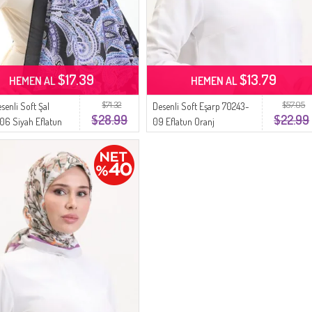
$17.39
$13.79
HEMEN AL
HEMEN AL
$71.32
$57.05
senli Soft Şal
Desenli Soft Eşarp 70243-
$28.99
$22.99
6 Siyah Eflatun
09 Eflatun Oranj