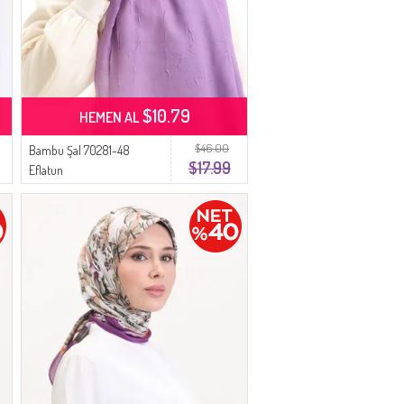
$10.79
HEMEN AL
$46.00
Bambu Şal 70281-48
$17.99
Eflatun