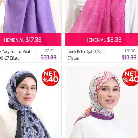
$17.39
$8.39
HEMEN AL
HEMEN AL
$71.32
$38.00
Mary Fransız Vual
Simli Keten Şal 2072-11
$28.99
$13.99
99-27 Eflatun
Eflatun