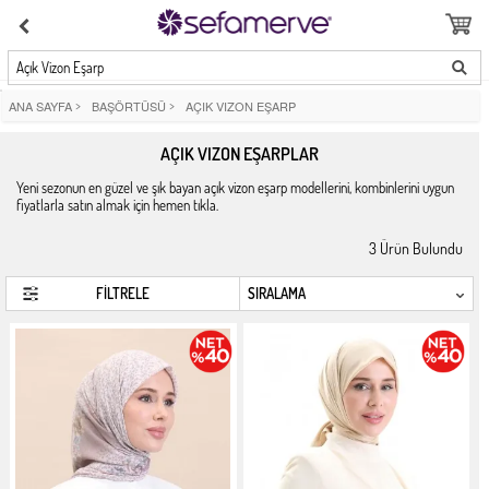
Açık Vizon Eşarp
ANA SAYFA
>
BAŞÖRTÜSÜ
>
AÇIK VIZON EŞARP
AÇIK VIZON EŞARPLAR
Yeni sezonun en güzel ve şık bayan açık vizon eşarp modellerini, kombinlerini uygun
fiyatlarla satın almak için hemen tıkla.
3
Ürün Bulundu
FİLTRELE