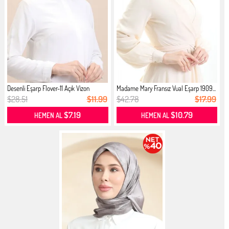
Desenli Eşarp Flover-11 Açık Vizon
Madame Mary Fransız Vual Eşarp 1909...
$28.51
$11.99
$42.78
$17.99
$7.19
$10.79
HEMEN AL
HEMEN AL