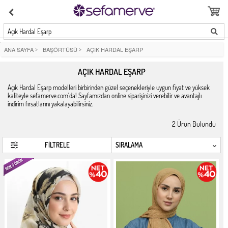
Açık Hardal Eşarp
ANA SAYFA
>
BAŞÖRTÜSÜ
>
AÇIK HARDAL EŞARP
AÇIK HARDAL EŞARP
Açık Hardal Eşarp modelleri birbirinden güzel seçenekleriyle uygun fiyat ve yüksek
kaliteyle sefamerve.com'da! Sayfamızdan online siparişinizi verebilir ve avantajlı
indirim fırsatlarını yakalayabilirsiniz.
2
Ürün Bulundu
FİLTRELE