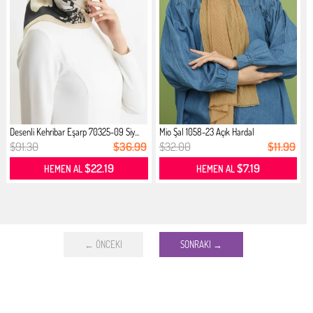
Desenli Kehribar Eşarp 70325-09 Siy...
Mio Şal 1058-23 Açık Hardal
$91.30
$36.99
$32.00
$11.99
$22.19
$7.19
HEMEN AL
HEMEN AL
← ÖNCEKI
SONRAKI →