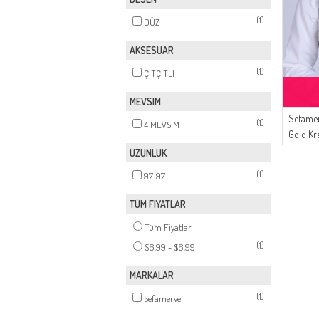
(1)
DÜZ
AKSESUAR
(1)
ÇITÇITLI
MEVSIM
Sefamerv
(1)
4 MEVSIM
Gold K
UZUNLUK
(1)
97-97
TÜM FIYATLAR
Tüm Fiyatlar
(1)
$6.99 - $6.99
MARKALAR
(1)
Sefamerve