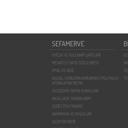
SEFAMERVE
B
ÜYELIK VE KULLANIM ŞARTLARI
İL
MESAFELI SATIŞ SÖZLEŞMESI
YA
İPTAL VE İADE
TE
KIŞISEL VERILERIN KORUNMASI POLITIKASI -
TO
AYDINLATMA METNI
FACEBOOK SAYFA KURALLARI
NASIL İADE YAPABILIRIM?
ÇEREZ POLITIKAMIZ
KAMPANYA VE KOŞULLAR
İŞLEM REHBERI