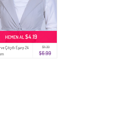
$4.19
HEMEN AL
$11.39
e Çıtçıtlı Eşarp 24
$6.99
rem