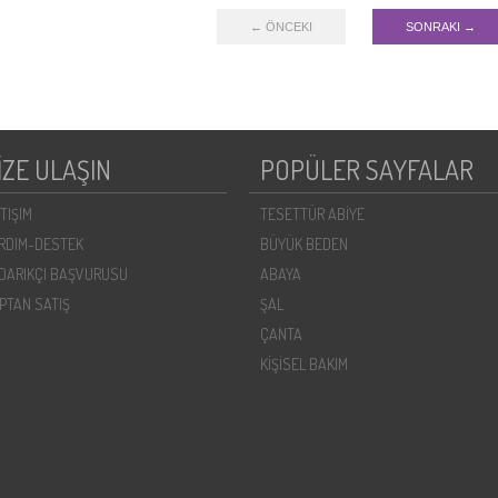
← ÖNCEKI
SONRAKI →
İZE ULAŞIN
POPÜLER SAYFALAR
ETIŞIM
TESETTÜR ABİYE
RDIM-DESTEK
BÜYÜK BEDEN
DARIKÇI BAŞVURUSU
ABAYA
PTAN SATIŞ
ŞAL
ÇANTA
KİŞİSEL BAKIM