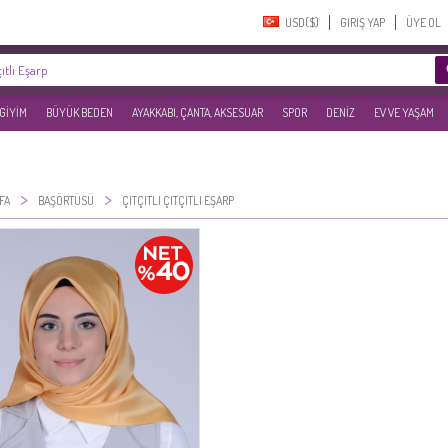
USD($)‎
GIRIŞ YAP
ÜYE OL
 GİYİM
BÜYÜK BEDEN
AYAKKABI, ÇANTA, AKSESUAR
SPOR
DENİZ
EV VE YAŞAM
>
>
FA
BAŞÖRTÜSÜ
ÇITÇITLI ÇITÇITLI EŞARP