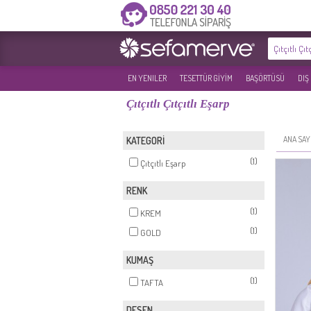
EN YENILER
TESETTÜR GİYİM
BAŞÖRTÜSÜ
DIŞ
Çıtçıtlı Çıtçıtlı Eşarp
ANA SAY
KATEGORİ
(1)
Çıtçıtlı Eşarp
RENK
(1)
KREM
(1)
GOLD
KUMAŞ
(1)
TAFTA
DESEN