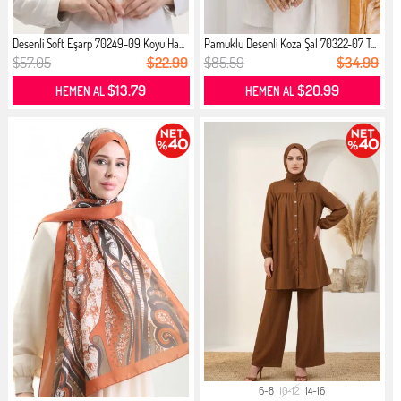
Desenli Soft Eşarp 70249-09 Koyu Ha...
Pamuklu Desenli Koza Şal 70322-07 T...
$57.05
$22.99
$85.59
$34.99
$13.79
$20.99
HEMEN AL
HEMEN AL
6-8
10-12
14-16