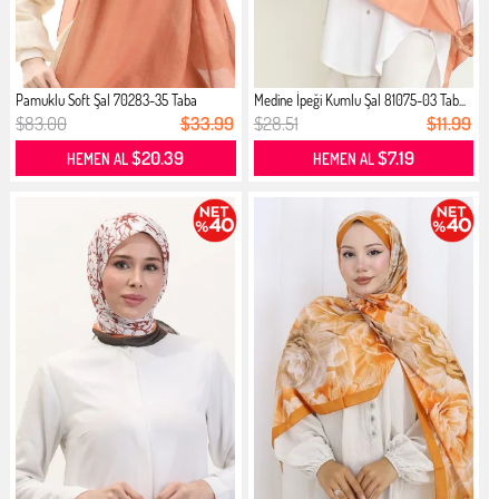
Pamuklu Soft Şal 70283-35 Taba
Medine İpeği Kumlu Şal 81075-03 Tab...
$83.00
$33.99
$28.51
$11.99
$20.39
$7.19
HEMEN AL
HEMEN AL