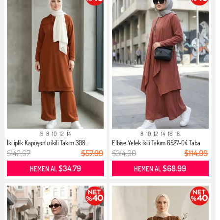
6
8
10
12
14
8
10
12
14
16
18
İki iplik Kapüşonlu ikili Takım 308...
Elbise Yelek ikili Takım 6527-04 Taba
$142.67
$57.99
$314.00
$114.99
$34.79
$68.99
HEMEN AL
HEMEN AL