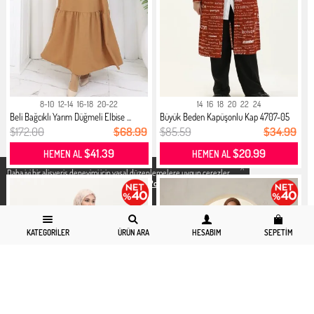
8-10
12-14
16-18
20-22
14
16
18
20
22
24
Beli Bağcıklı Yarım Düğmeli Elbise ...
Büyük Beden Kapüşonlu Kap 4707-05
T...
$172.00
$68.99
$85.59
$34.99
$41.39
$20.99
HEMEN AL
HEMEN AL
X
Daha iyi bir alisveris deneyimi icin yasal düzenlemelere uygun çerezler
kullanıyoruz. Detaylı bilgiye
Gizlilik ve Çerez Politikası
sayfamızdan
erişebilirsiniz.
KATEGORILER
ÜRÜN ARA
HESABIM
SEPETIM