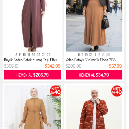
12
14
16
18
20
22
24
26
6
8
10
12
14
16
18
20
Büyük Beden Petek Kumaş Taşlı Elbis...
Volan Detaylı Bürümcük Elbise 7132-...
$856.15
$342.99
$200.00
$57.99
$205.79
$34.79
HEMEN AL
HEMEN AL