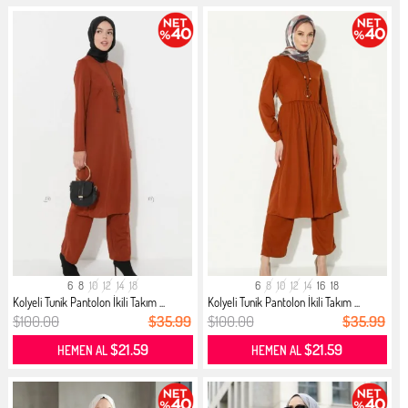
6
8
10
12
14
18
6
8
10
12
14
16
18
Kolyeli Tunik Pantolon İkili Takım ...
Kolyeli Tunik Pantolon İkili Takım ...
$100.00
$35.99
$100.00
$35.99
$21.59
$21.59
HEMEN AL
HEMEN AL