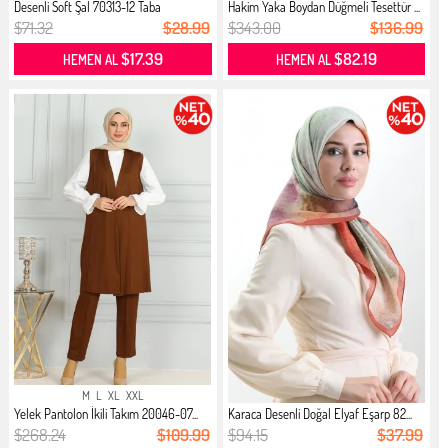
Desenli Soft Şal 70313-12 Taba
Hakim Yaka Boydan Düğmeli Tesettür ...
$71.32
$28.99
$343.00
$136.99
$17.39
$82.19
HEMEN AL
HEMEN AL
M
L
XL
XXL
Yelek Pantolon İkili Takım 20046-07...
Karaca Desenli Doğal Elyaf Eşarp 82...
$268.24
$109.99
$94.15
$37.99