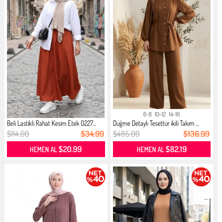
6-8
10-12
14-16
Beli Lastikli Rahat Kesim Etek 0227...
Düğme Detaylı Tesettür ikili Takım ...
$114.00
$34.99
$485.00
$136.99
$20.99
$82.19
HEMEN AL
HEMEN AL