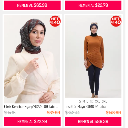
$65.99
$22.79
HEMEN AL
HEMEN AL
S
M
L
XL
XXL
3XL
Etnik Kehribar Eşarp 70279-09 Taba ...
Tesettür Mayo 24618-01 Taba
$94.15
$37.99
$342.44
$143.99
$22.79
$86.39
HEMEN AL
HEMEN AL