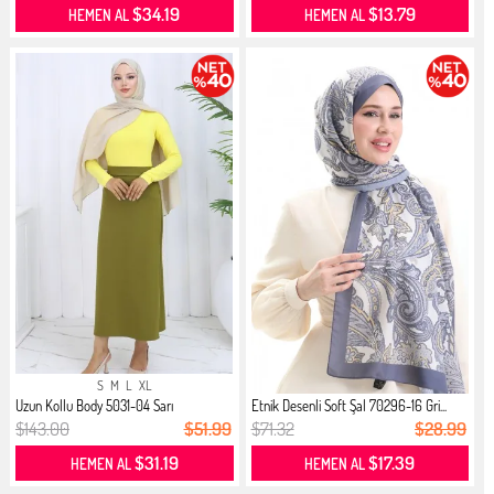
$34.19
$13.79
HEMEN AL
HEMEN AL
S
M
L
XL
Uzun Kollu Body 5031-04 Sarı
Etnik Desenli Soft Şal 70296-16 Gri...
$143.00
$51.99
$71.32
$28.99
$31.19
$17.39
HEMEN AL
HEMEN AL