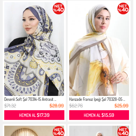
Desenli Soft Şal 70314-15 Antrasit ...
Hanzade Fransız İpeği Şal 70328-05 ...
$71.32
$28.99
$62.76
$25.99
$17.39
$15.59
HEMEN AL
HEMEN AL