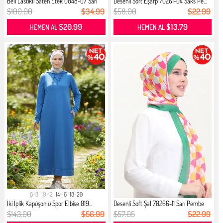
Beli Lastikli Saten Etek 0048-07 Sarı
Desenli Soft Eşarp 70261-04 Saks Pe...
$100.00
$34.99
$58.00
$22.99
$20.99
$13.79
HEMEN AL
HEMEN AL
6-8
10-12
14-16
18-20
İki İplik Kapüşonlu Spor Elbise 019...
Desenli Soft Şal 70266-11 Sarı Pembe
$143.00
$56.99
$57.05
$22.99