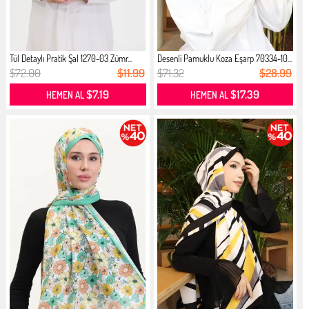
Tül Detaylı Pratik Şal 1270-03 Zümr...
Desenli Pamuklu Koza Eşarp 70334-10...
$72.00
$11.99
$71.32
$28.99
$7.19
$17.39
HEMEN AL
HEMEN AL