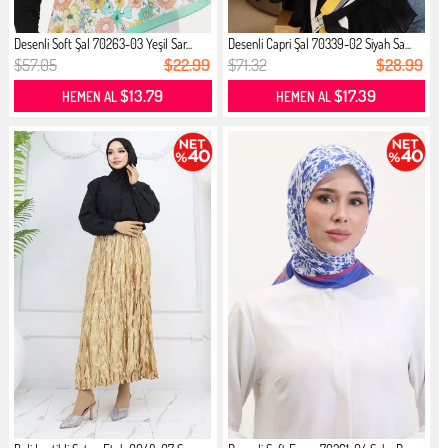
Desenli Soft Şal 70263-03 Yeşil Sar...
Desenli Capri Şal 70339-02 Siyah Sa...
$57.05
$22.99
$71.32
$28.99
$13.79
$17.39
HEMEN AL
HEMEN AL