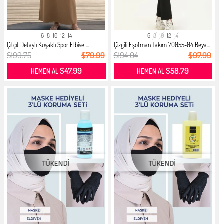
6
8
10
12
14
6
8
10
12
14
Çıtçıt Detaylı Kuşaklı Spor Elbise ...
Çizgili Eşofman Takım 70055-04 Beya...
$199.75
$79.99
$194.04
$97.99
$47.99
$58.79
HEMEN AL
HEMEN AL