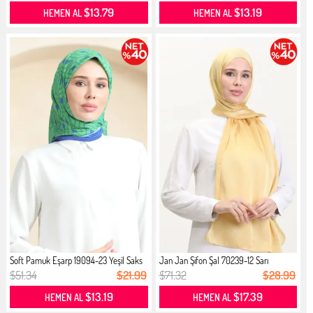
$13.79
$13.19
HEMEN AL
HEMEN AL
Soft Pamuk Eşarp 19094-23 Yeşil Saks
Jan Jan Şifon Şal 70239-12 Sarı
$51.34
$21.99
$71.32
$28.99
$13.19
$17.39
HEMEN AL
HEMEN AL