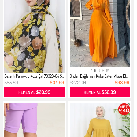
4
6
8
10
12
Desenli Pamuklu Koza Şal 70323-04 S...
Önden Bağlamalı Kobe Saten Abiye El...
$85.59
$34.99
$272.00
$93.99
$20.99
$56.39
HEMEN AL
HEMEN AL