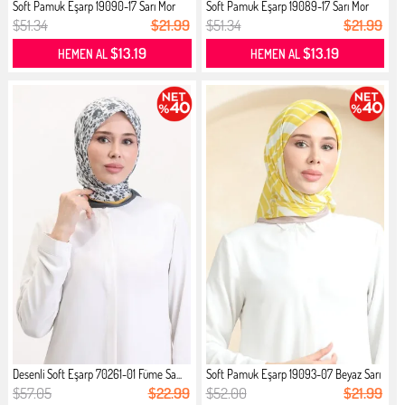
Soft Pamuk Eşarp 19090-17 Sarı Mor
Soft Pamuk Eşarp 19089-17 Sarı Mor
$51.34
$21.99
$51.34
$21.99
$13.19
$13.19
HEMEN AL
HEMEN AL
Desenli Soft Eşarp 70261-01 Füme Sa...
Soft Pamuk Eşarp 19093-07 Beyaz Sarı
$57.05
$22.99
$52.00
$21.99