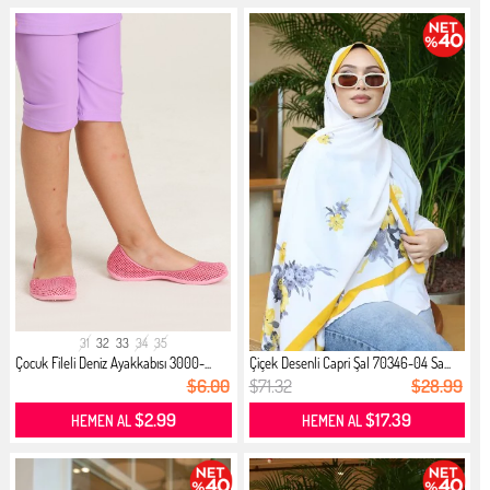
31
32
33
34
35
Çocuk Fileli Deniz Ayakkabısı 3000-...
Çiçek Desenli Capri Şal 70346-04 Sa...
$6.00
$71.32
$28.99
$2.99
$17.39
HEMEN AL
HEMEN AL