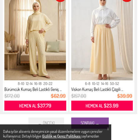
8-10
12-14
16-18
20-22
6-8
10-12
14-16
50-52
Bürümcük Kumaş Beli Lastikli Geniş ...
Viskon Kumaş Beli Lastikli Çizgili ...
$172.00
$62.99
$157.00
$39.99
$37.79
$23.99
HEMEN AL
HEMEN AL
← ÖNCEKI
SONRAKI →
X
Daha iyi bir alisveris deneyimi icin yasal düzenlemelere uygun çerezler
kullanıyoruz. Detaylı bilgiye
Gizlilik ve Çerez Politikası
sayfamızdan