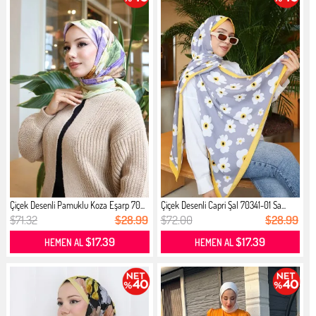
Çiçek Desenli Pamuklu Koza Eşarp 70...
Çiçek Desenli Capri Şal 70341-01 Sa...
$71.32
$28.99
$72.00
$28.99
$17.39
$17.39
HEMEN AL
HEMEN AL