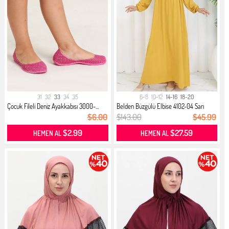
31
32
33
34
35
6-8
10-12
14-16
18-20
Çocuk Fileli Deniz Ayakkabısı 3000-...
Belden Büzgülü Elbise 4102-04 Sarı
$6.00
$143.00
$45.99
$2.99
$27.59
HEMEN AL
HEMEN AL