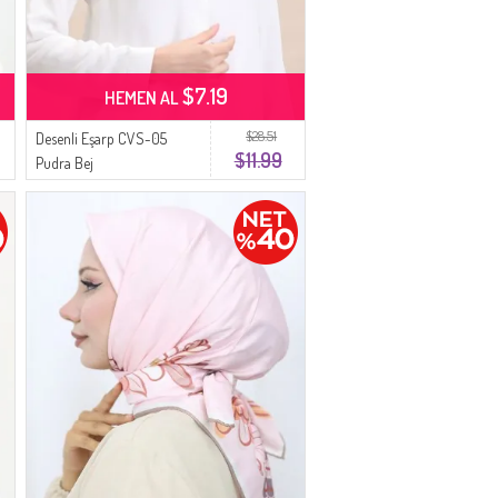
$7.19
HEMEN AL
$28.51
Desenli Eşarp CVS-05
$11.99
Pudra Bej