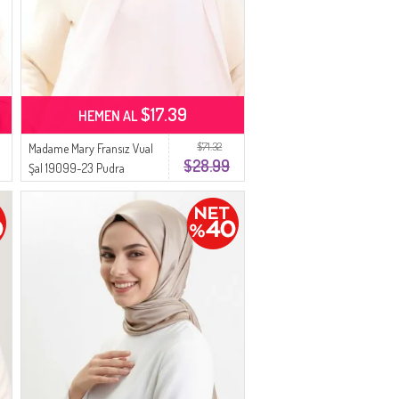
$17.39
HEMEN AL
$71.32
Madame Mary Fransız Vual
$28.99
Şal 19099-23 Pudra