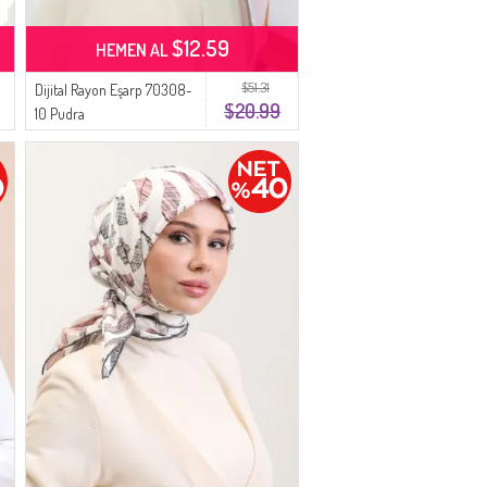
$12.59
HEMEN AL
$51.31
Dijital Rayon Eşarp 70308-
$20.99
10 Pudra