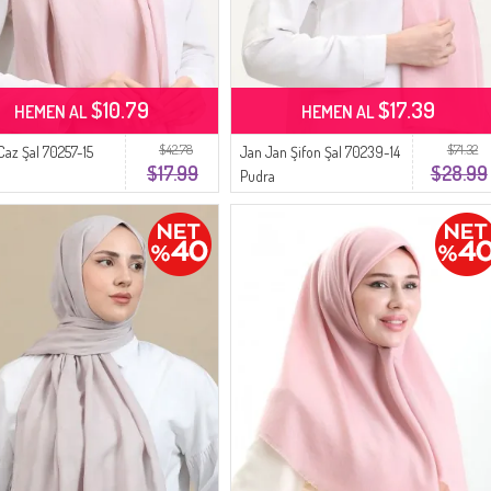
$10.79
$17.39
HEMEN AL
HEMEN AL
$42.78
$71.32
Caz Şal 70257-15
Jan Jan Şifon Şal 70239-14
$17.99
$28.99
Pudra