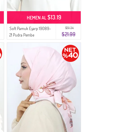
$13.19
HEMEN AL
$51.34
Soft Pamuk Eşarp 19089-
$21.99
21 Pudra Pembe