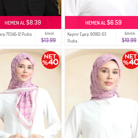
$8.39
$6.59
HEMEN AL
HEMEN AL
$34.22
$25.66
Eşarp 70345-12 Pudra
Kaşmir Eşarp 90182-03
$13.99
$10.99
Pudra