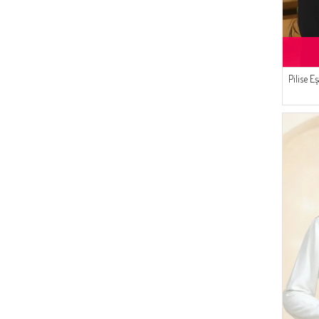
(1)
AÇIK SOMON
(5)
SAMARA
(1)
SAKS
(5)
Platin Eşarp
(1)
GECE MAVISI
(4)
Peressa Eşarp
(1)
AÇIK PETROL
(4)
İPEKÇE
Pilise 
(3)
Bwest
(3)
Oyya
(3)
Çıkrıkçı
(3)
MODA PİNHAN
(3)
ESMİRA
(2)
Bürün
(2)
Enes Eşarp
(1)
Enderun
(1)
Gelince
(1)
Pinkrose
(1)
Ay Mina By Dilek Akhisarlı
(1)
ECESUN