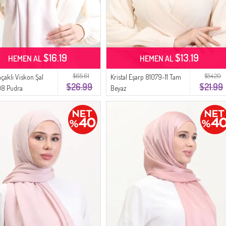
$16.19
$13.19
HEMEN AL
HEMEN AL
$65.61
$54.20
çaklı Viskon Şal
Kristal Eşarp 81079-11 Tam
$26.99
$21.99
08 Pudra
Beyaz