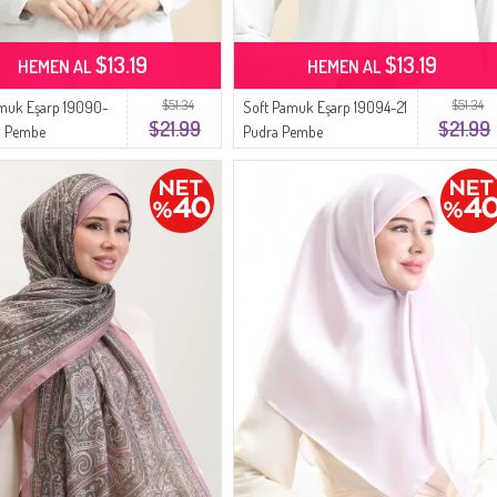
$13.19
$13.19
HEMEN AL
HEMEN AL
$51.34
$51.34
amuk Eşarp 19090-
Soft Pamuk Eşarp 19094-21
$21.99
$21.99
a Pembe
Pudra Pembe