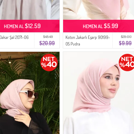
$12.59
$5.99
HEMEN AL
HEMEN AL
$48.49
$29.00
akar Şal 2071-06
Koton Jakarlı Eşarp 90199-
$20.99
$9.99
05 Pudra