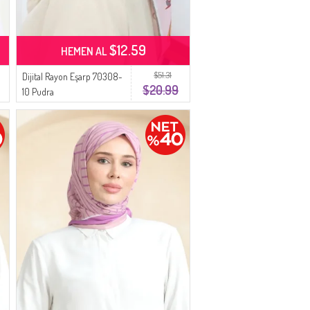
$12.59
HEMEN AL
$51.31
Dijital Rayon Eşarp 70308-
$20.99
10 Pudra