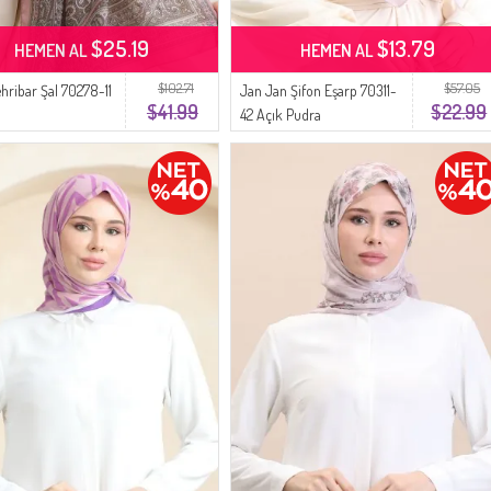
$25.19
$13.79
HEMEN AL
HEMEN AL
$102.71
$57.05
ehribar Şal 70278-11
Jan Jan Şifon Eşarp 70311-
$41.99
$22.99
42 Açık Pudra