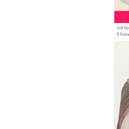
(1)
AYMİRA
Soft P
21 Pudr