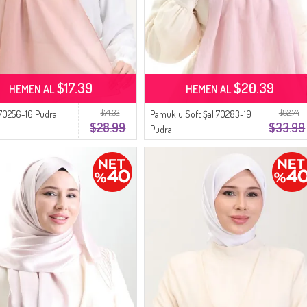
$17.39
$20.39
HEMEN AL
HEMEN AL
$71.32
$82.74
 70256-16 Pudra
Pamuklu Soft Şal 70283-19
$28.99
$33.99
Pudra