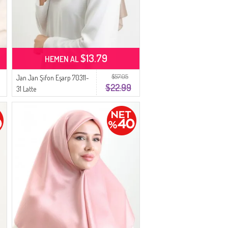
$13.79
HEMEN AL
$57.05
Jan Jan Şifon Eşarp 70311-
$22.99
31 Latte