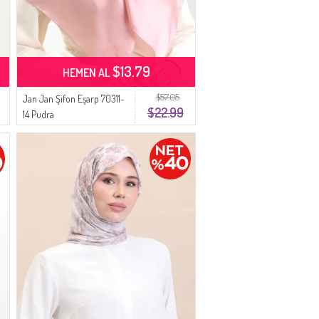
$13.79
HEMEN AL
$57.05
Jan Jan Şifon Eşarp 70311-
$22.99
14 Pudra