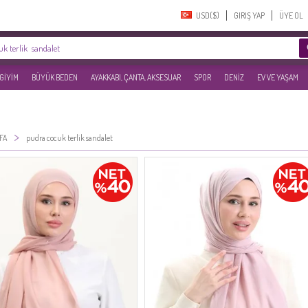
USD($)‎
GIRIŞ YAP
ÜYE OL
 GİYİM
BÜYÜK BEDEN
AYAKKABI, ÇANTA, AKSESUAR
SPOR
DENİZ
EV VE YAŞAM
>
FA
pudra cocuk terlik sandalet