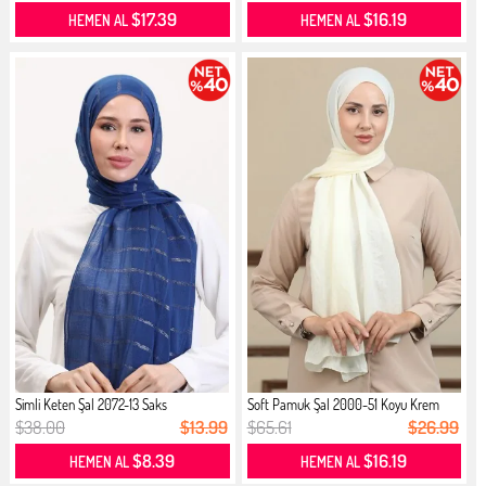
$17.39
$16.19
HEMEN AL
HEMEN AL
Simli Keten Şal 2072-13 Saks
Soft Pamuk Şal 2000-51 Koyu Krem
$38.00
$13.99
$65.61
$26.99
$8.39
$16.19
HEMEN AL
HEMEN AL