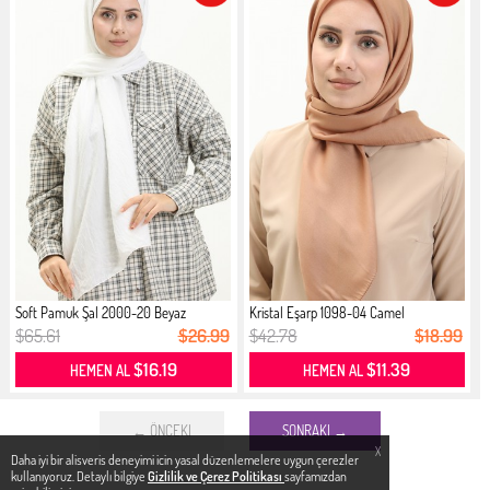
Soft Pamuk Şal 2000-20 Beyaz
Kristal Eşarp 1098-04 Camel
$65.61
$26.99
$42.78
$18.99
$16.19
$11.39
HEMEN AL
HEMEN AL
← ÖNCEKI
SONRAKI →
X
Daha iyi bir alisveris deneyimi icin yasal düzenlemelere uygun çerezler
kullanıyoruz. Detaylı bilgiye
Gizlilik ve Çerez Politikası
sayfamızdan