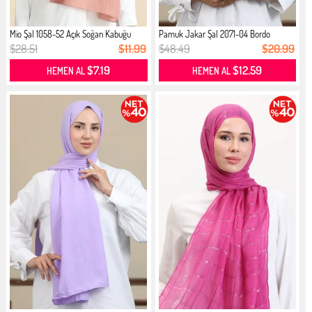
Mio Şal 1058-52 Açık Soğan Kabuğu
Pamuk Jakar Şal 2071-04 Bordo
$28.51
$11.99
$48.49
$20.99
$7.19
$12.59
HEMEN AL
HEMEN AL