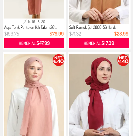
12
14
16
18
20
Asya Tunik Pantolon İkili Takım 261...
Soft Pamuk Şal 2000-56 Hardal
$199.75
$79.99
$71.32
$28.99
$47.99
$17.39
HEMEN AL
HEMEN AL