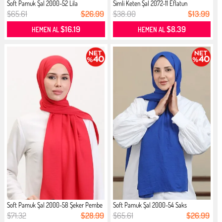
Soft Pamuk Şal 2000-52 Lila
Simli Keten Şal 2072-11 Eflatun
$65.61
$26.99
$38.00
$13.99
$16.19
$8.39
HEMEN AL
HEMEN AL
Soft Pamuk Şal 2000-58 Şeker Pembe
Soft Pamuk Şal 2000-54 Saks
$71.32
$28.99
$65.61
$26.99