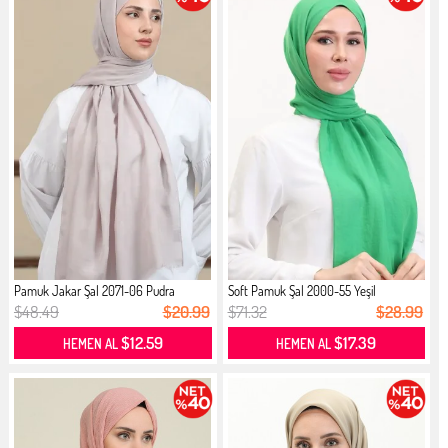
Pamuk Jakar Şal 2071-06 Pudra
Soft Pamuk Şal 2000-55 Yeşil
$48.49
$20.99
$71.32
$28.99
$12.59
$17.39
HEMEN AL
HEMEN AL