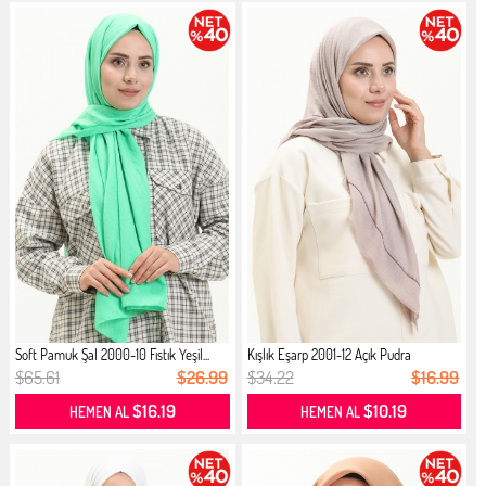
Soft Pamuk Şal 2000-10 Fıstık Yeşil...
Kışlık Eşarp 2001-12 Açık Pudra
$65.61
$26.99
$34.22
$16.99
$16.19
$10.19
HEMEN AL
HEMEN AL