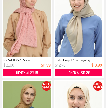
Mio Şal 1058-29 Somon
Kristal Eşarp 1098-11 Koyu Bej
$32.00
$11.99
$42.78
$18.99
$7.19
$11.39
HEMEN AL
HEMEN AL