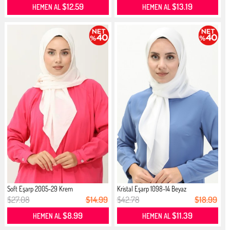
$12.59
$13.19
HEMEN AL
HEMEN AL
Soft Eşarp 2005-29 Krem
Kristal Eşarp 1098-14 Beyaz
$27.08
$14.99
$42.78
$18.99
$8.99
$11.39
HEMEN AL
HEMEN AL