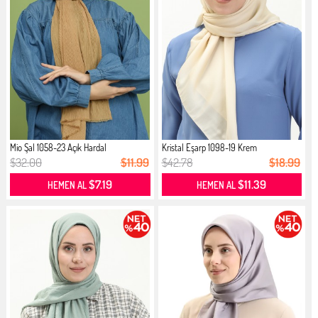
Mio Şal 1058-23 Açık Hardal
Kristal Eşarp 1098-19 Krem
$32.00
$11.99
$42.78
$18.99
$7.19
$11.39
HEMEN AL
HEMEN AL