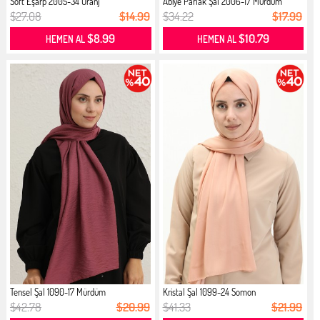
Soft Eşarp 2005-34 Oranj
Abiye Parlak Şal 2006-17 Mürdüm
$27.08
$14.99
$34.22
$17.99
$8.99
$10.79
HEMEN AL
HEMEN AL
Tensel Şal 1090-17 Mürdüm
Kristal Şal 1099-24 Somon
$42.78
$20.99
$41.33
$21.99