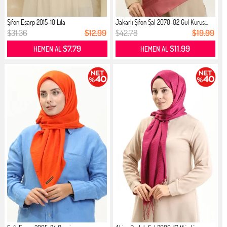
Şifon Eşarp 2015-10 Lila
Jakarlı Şifon Şal 2070-02 Gül Kurus...
$31.36
$12.99
$42.78
$19.99
$7.79
$11.99
HEMEN AL
HEMEN AL