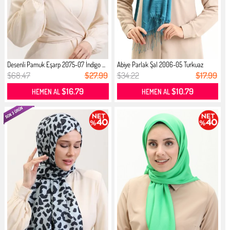
Desenli Pamuk Eşarp 2075-07 İndigo ...
Abiye Parlak Şal 2006-05 Turkuaz
$68.47
$27.99
$34.22
$17.99
$16.79
$10.79
HEMEN AL
HEMEN AL