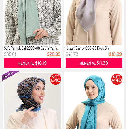
Soft Pamuk Şal 2000-08 Çağla Yeşili...
Kristal Eşarp 1098-25 Koyu Gri
$65.61
$26.99
$42.78
$18.99
$16.19
$11.39
HEMEN AL
HEMEN AL