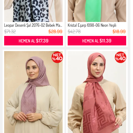
Leopar Desenli Şal 2076-02 Bebek Ma...
Kristal Eşarp 1098-06 Neon Yeşili
$71.32
$28.99
$42.78
$18.99
$17.39
$11.39
HEMEN AL
HEMEN AL