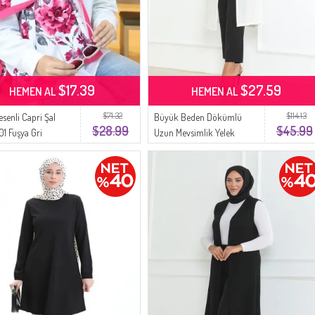
$17.39
$27.59
HEMEN AL
HEMEN AL
$71.32
$114.13
senli Capri Şal
Büyük Beden Dökümlü
$28.99
$45.99
1 Fuşya Gri
Uzun Mevsimlik Yelek
8739-03 Kırık Beyaz