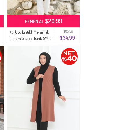
$20.99
HEMEN AL
$85.59
Kol Ucu Lastikli Mevsimlik
$34.99
Dökümlü Sade Tunik 8749-
01 Siyah