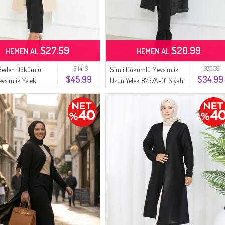
$27.59
$20.99
HEMEN AL
HEMEN AL
$114.13
$85.59
Beden Dökümlü
Simli Dökümlü Mevsimlik
$45.99
$34.99
vsimlik Yelek
Uzun Yelek 8737A-01 Siyah
2 Bej