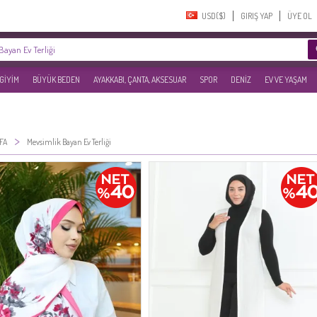
USD($)‎
GIRIŞ YAP
ÜYE OL
 GİYİM
BÜYÜK BEDEN
AYAKKABI, ÇANTA, AKSESUAR
SPOR
DENİZ
EV VE YAŞAM
>
FA
Mevsimlik Bayan Ev Terliği