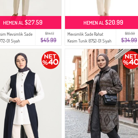
$27.59
$20.99
HEMEN AL
HEMEN AL
$114.13
$85.59
sim Mevsimlik Sade
Mevsimlik Sade Rahat
$45.99
$34.99
772-01 Siyah
Kesim Tunik 8752-01 Siyah