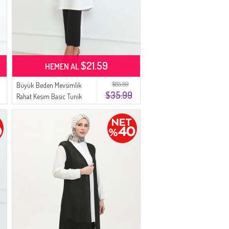
$21.59
HEMEN AL
$85.59
Büyük Beden Mevsimlik
$35.99
Rahat Kesim Basic Tunik
8738-03 Beyaz