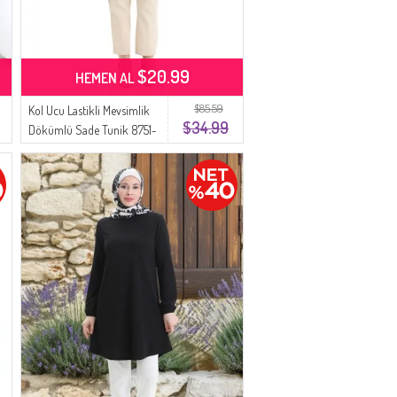
$20.99
HEMEN AL
$85.59
Kol Ucu Lastikli Mevsimlik
$34.99
Dökümlü Sade Tunik 8751-
01 Siyah