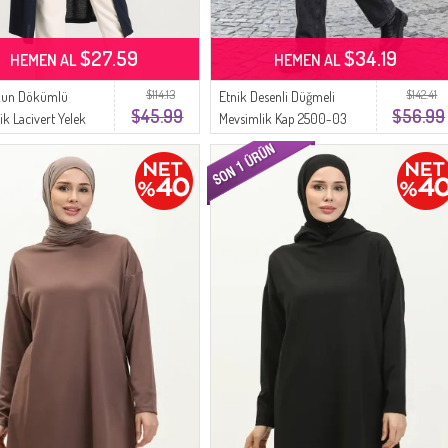
$27.59
$34.19
HEMEN AL
HEMEN AL
$114.13
$142.41
zun Dökümlü
Etnik Desenli Düğmeli
$45.99
$56.99
ik Lacivert Yelek
Mevsimlik Kap 2500-03
 Lacivert
Antrasit Kahverengi