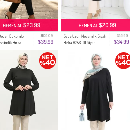
$23.99
$20.99
HEMEN AL
HEMEN AL
$100.00
$86.00
Beden Dökümlü
Sade Uzun Mevsimlik Siyah
$39.99
$34.99
vsimlik Hırka
Hırka 8756-01 Siyah
1 Siyah