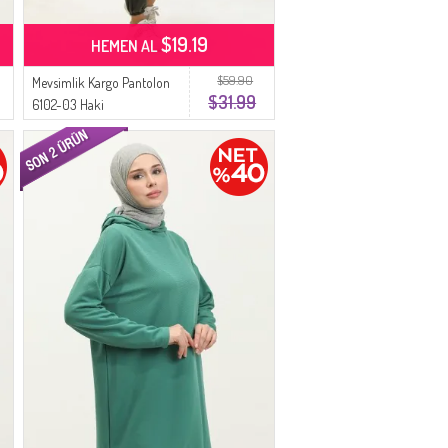
$19.19
HEMEN AL
$59.90
Mevsimlik Kargo Pantolon
$31.99
6102-03 Haki