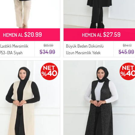
$20.99
$27.59
HEMEN AL
HEMEN AL
$85.59
$114.13
Lastikli Mevsimlik
Büyük Beden Dökümlü
$34.99
$45.99
753-01A Siyah
Uzun Mevsimlik Yelek
8739A-01 Siyah