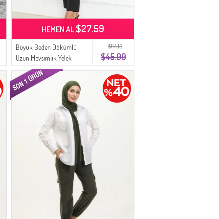
$27.59
HEMEN AL
$114.13
Büyük Beden Dökümlü
$45.99
Uzun Mevsimlik Yelek
8739-01 Kahverengi