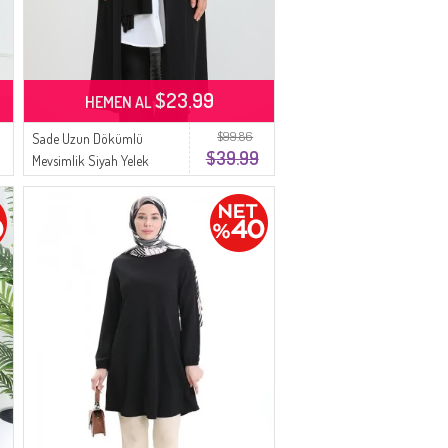
$23.99
HEMEN AL
$99.86
Sade Uzun Dökümlü
$39.99
Mevsimlik Siyah Yelek
8735-01 Siyah