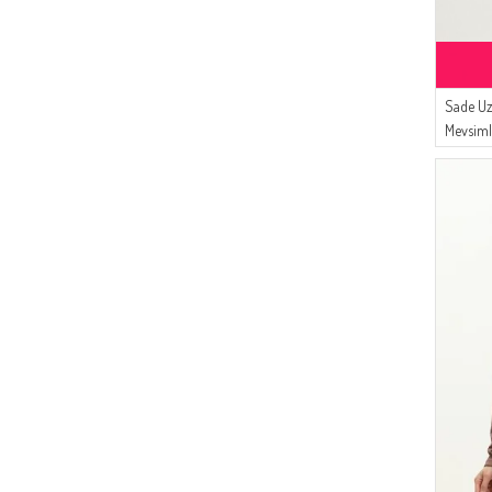
(10)
KOYU PUDRA
(26)
Pinkrose
(23)
Livaldi
(22)
MODA PİNHAN
Sade U
(21)
Alfasa
Mevsiml
(4)
AY MİNA BY DİLEK AKHİSARLI
8736-01
(18)
BENGUEN
(18)
MAJESTİCA
(16)
Algı
(14)
Moda Kaşmir
(14)
CKS
(12)
ATS
(9)
Buğlem
(9)
DLC TEKSTİL
(8)
FY Collection
(5)
Mihrişah
(5)
Balmy