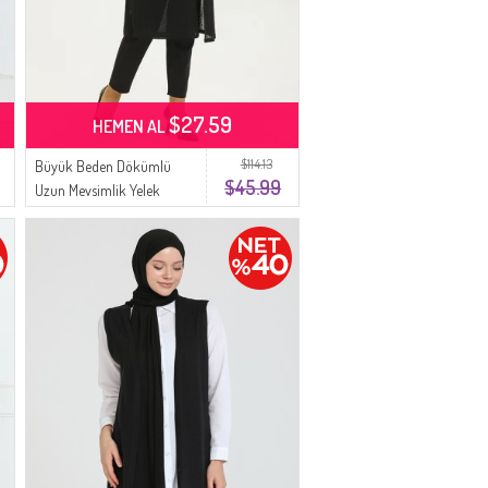
$27.59
HEMEN AL
$114.13
Büyük Beden Dökümlü
$45.99
Uzun Mevsimlik Yelek
8739-04 Siyah