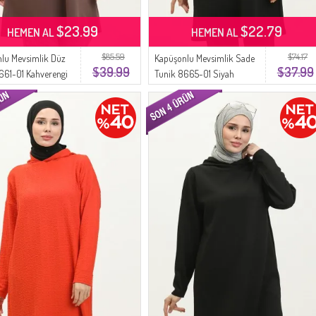
$23.99
$22.79
HEMEN AL
HEMEN AL
$85.59
$74.17
lu Mevsimlik Düz
Kapüşonlu Mevsimlik Sade
$39.99
$37.99
661-01 Kahverengi
Tunik 8665-01 Siyah