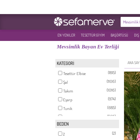
EN YENILER
TESETTÜR GİYİM
BAŞÖRTÜSÜ
DIŞ
Mevsimlik Bayan Ev Terliği
ANA SAY
KATEGORİ
(1815)
Tesettür Elbise
(1106)
Şal
(1016)
Takım
(974)
Eşarp
(685)
Tunik
(565)
Ferace
BEDEN
(479)
Tesettür Abiye
(2)
(306)
2
Pantolon