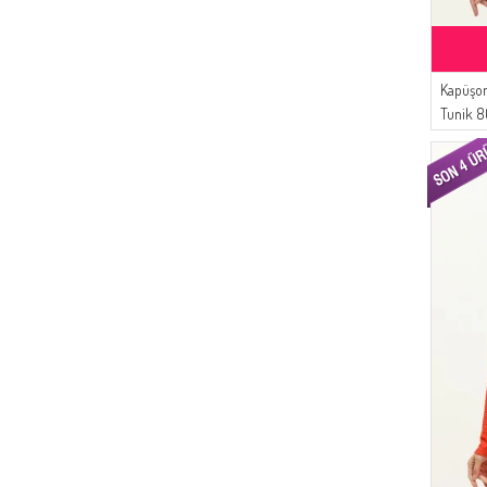
(4)
Serca
(4)
Ay Mina By Dilek Akhisarlı
(3)
Kapüşon
Şükran
Tunik 8
(3)
Aşeka
(3)
ESMİRA
(2)
Bonjela
(2)
Oyya
(2)
Derminix
(2)
Alperen
(2)
NAZRALİNA
(1)
Arjen
(1)
Cashcara
(1)
Cavene
(1)
ONX10
(1)
Luvma Belly
(1)
ÜNRA GİYİM