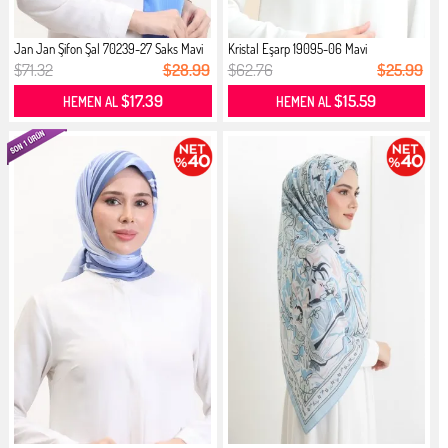
Jan Jan Şifon Şal 70239-27 Saks Mavi
Kristal Eşarp 19095-06 Mavi
$71.32
$28.99
$62.76
$25.99
$17.39
$15.59
HEMEN AL
HEMEN AL