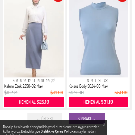
4
6
8
10
12
14
16
18
20
22
S
M
L
XL
XXL
Kalem Etek 2250-02 Mavi
Kolsuz Body 5024-06 Mavi
$102.71
$41.99
$129.00
$51.99
$25.19
$31.19
HEMEN AL
HEMEN AL
← ÖNCEKI
SONRAKI →
X
Daha iyi bir alisveris deneyimi icin yasal düzenlemelere uygun çerezler
kullanıyoruz. Detaylı bilgiye
Gizlilik ve Çerez Politikası
sayfamızdan