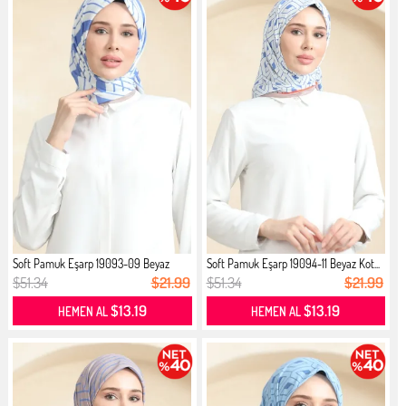
Soft Pamuk Eşarp 19093-09 Beyaz
Soft Pamuk Eşarp 19094-11 Beyaz Kot...
Kot...
$51.34
$21.99
$51.34
$21.99
$13.19
$13.19
HEMEN AL
HEMEN AL