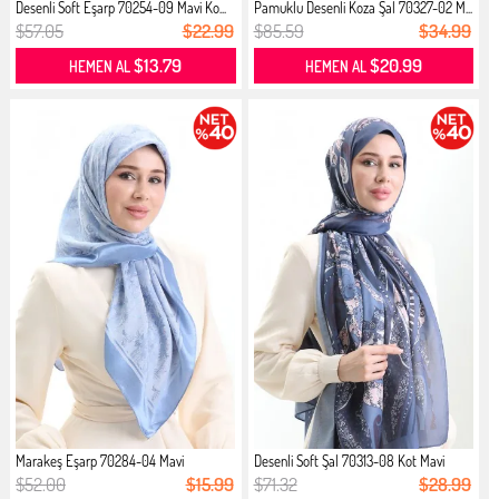
Desenli Soft Eşarp 70254-09 Mavi Ko...
Pamuklu Desenli Koza Şal 70327-02 M...
$57.05
$22.99
$85.59
$34.99
$13.79
$20.99
HEMEN AL
HEMEN AL
Marakeş Eşarp 70284-04 Mavi
Desenli Soft Şal 70313-08 Kot Mavi
$52.00
$15.99
$71.32
$28.99