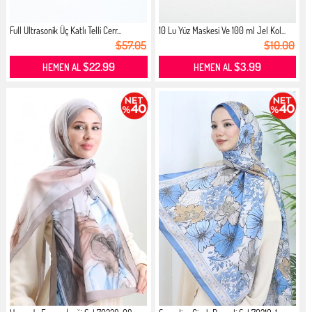
Full Ultrasonik Üç Katlı Telli Cerr...
10 Lu Yüz Maskesi Ve 100 ml Jel Kol...
$57.05
$10.00
$22.99
$3.99
HEMEN AL
HEMEN AL