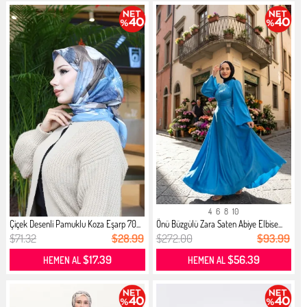
4
6
8
10
Çiçek Desenli Pamuklu Koza Eşarp 70...
Önü Büzgülü Zara Saten Abiye Elbise...
$71.32
$28.99
$272.00
$93.99
$17.39
$56.39
HEMEN AL
HEMEN AL