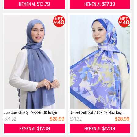
$13.79
$17.39
HEMEN AL
HEMEN AL
Jan Jan Şifon Şal 70239-06 İndigo
Desenli Soft Şal 70318-16 Mavi Koyu...
$71.32
$28.99
$71.32
$28.99
$17.39
$17.39
HEMEN AL
HEMEN AL