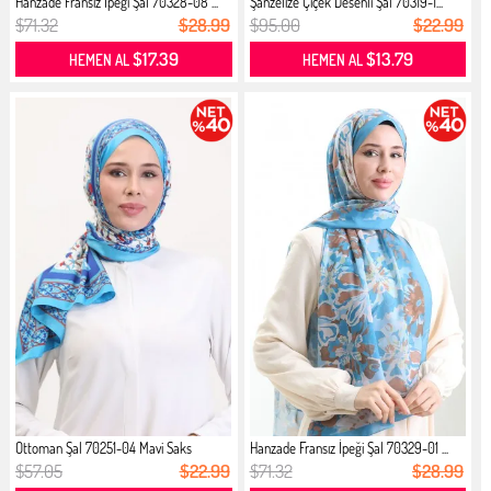
Hanzade Fransız İpeği Şal 70328-08 ...
Şanzelize Çiçek Desenli Şal 70319-1...
$71.32
$28.99
$95.00
$22.99
$17.39
$13.79
HEMEN AL
HEMEN AL
Ottoman Şal 70251-04 Mavi Saks
Hanzade Fransız İpeği Şal 70329-01 ...
$57.05
$22.99
$71.32
$28.99