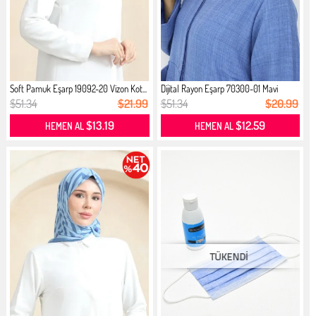
Soft Pamuk Eşarp 19092-20 Vizon Kot...
Dijital Rayon Eşarp 70300-01 Mavi
$51.34
$21.99
$51.34
$20.99
$13.19
$12.59
HEMEN AL
HEMEN AL