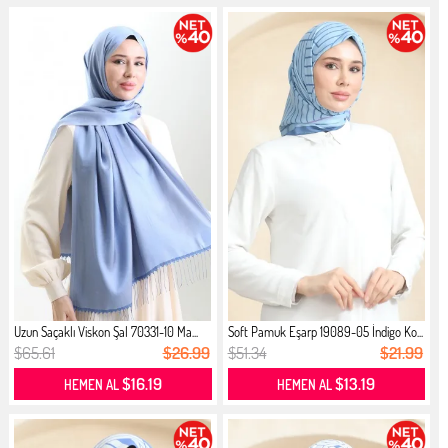
Uzun Saçaklı Viskon Şal 70331-10 Ma...
Soft Pamuk Eşarp 19089-05 İndigo Ko...
$65.61
$26.99
$51.34
$21.99
$16.19
$13.19
HEMEN AL
HEMEN AL