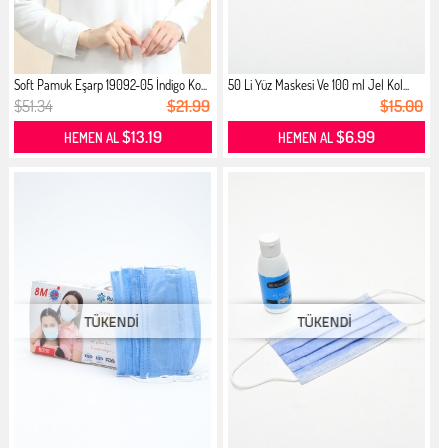
Soft Pamuk Eşarp 19092-05 İndigo Ko...
50 Li Yüz Maskesi Ve 100 ml Jel Kol...
$51.34
$21.99
$15.00
$13.19
$6.99
HEMEN AL
HEMEN AL