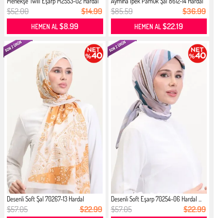
Menekşe Twill Eşarp M2553-02 Hardal
Aymina İpek Pamuk Şal 8612-14 Hardal
$52.00
$14.99
$85.59
$36.99
$8.99
$22.19
HEMEN AL
HEMEN AL
Desenli Soft Şal 70267-13 Hardal
Desenli Soft Eşarp 70254-06 Hardal ...
$57.05
$22.99
$57.05
$22.99