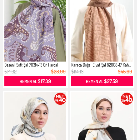
Desenli Soft Şal 70314-13 Gri Hardal
Karaca Doğal Elyaf Şal 82008-17 Kah...
$71.32
$28.99
$114.13
$45.99
$17.39
$27.59
HEMEN AL
HEMEN AL