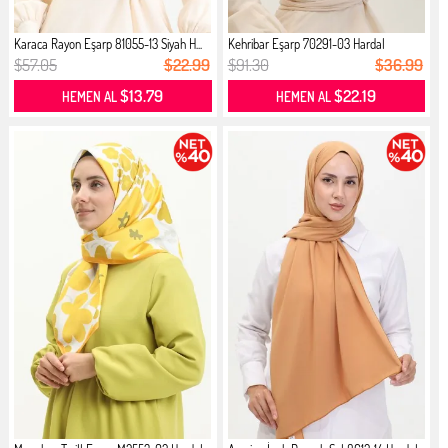
Karaca Rayon Eşarp 81055-13 Siyah H...
Kehribar Eşarp 70291-03 Hardal
$57.05
$22.99
$91.30
$36.99
$13.79
$22.19
HEMEN AL
HEMEN AL