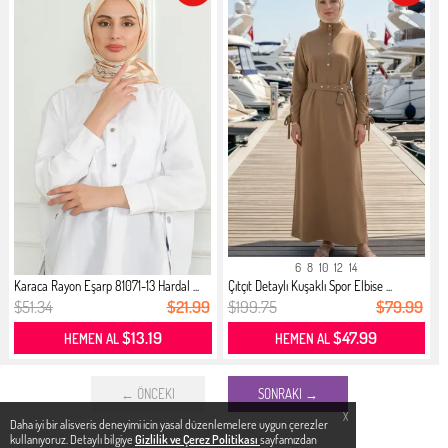
6
8
10
12
14
Karaca Rayon Eşarp 81071-13 Hardal ...
Çıtçıt Detaylı Kuşaklı Spor Elbise ...
$51.34
$21.99
$199.75
$79.99
$13.19
$47.99
HEMEN AL
HEMEN AL
← ÖNCEKI
SONRAKI →
X
Daha iyi bir alisveris deneyimi icin yasal düzenlemelere uygun çerezler
kullanıyoruz. Detaylı bilgiye
Gizlilik ve Çerez Politikası
sayfamızdan