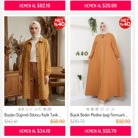
$82.19
$20.99
HEMEN AL
HEMEN AL
6-8
10-12
14-16
18-20
14
16
18
20
22
24
Boydan Düğmeli Oduncu Kışlık Tunik ...
Büyük Beden Medine İpeği Fermuarlı ...
$142.41
$56.99
$219.72
$92.99
$34.19
$55.79
HEMEN AL
HEMEN AL