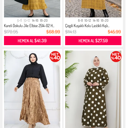
6-8
10-12
14-16
18-20
6-8
10-12
14-16
18-20
Kareli Dokulu Jile Elbise 2514-02 H...
Çizgili Kuşaklı Kolu Lastikli Kışlı...
$170.95
$68.99
$114.13
$45.99
$41.39
$27.59
HEMEN AL
HEMEN AL