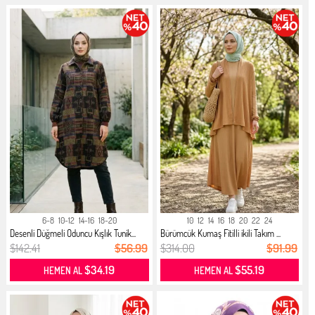
6-8
10-12
14-16
18-20
10
12
14
16
18
20
22
24
Desenli Düğmeli Oduncu Kışlık Tunik...
Bürümcük Kumaş Fitilli ikili Takım ...
$142.41
$56.99
$314.00
$91.99
$34.19
$55.19
HEMEN AL
HEMEN AL