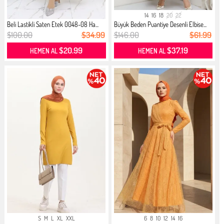
14
16
18
20
22
Beli Lastikli Saten Etek 0048-08 Ha...
Büyük Beden Puantiye Desenli Elbise...
$100.00
$34.99
$146.00
$61.99
$20.99
$37.19
HEMEN AL
HEMEN AL
S
M
L
XL
XXL
6
8
10
12
14
16