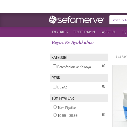
EN YENILER
TESETTÜR GİYİM
BAŞÖRTÜSÜ
DIŞ
Beyaz Ev Ayakkabısı
ANA SAY
KATEGORİ
(1)
Dezenfentan ve Kolonya
RENK
(1)
BEYAZ
TÜM FIYATLAR
Tüm Fiyatlar
(1)
$6.99 - $6.99