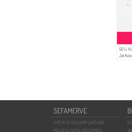
50 Li Y
Jel Kol
Beyaz
SEFAMERVE
B
ÜYELIK VE KULLANIM ŞARTLARI
İL
MESAFELI SATIŞ SÖZLEŞMESI
YA