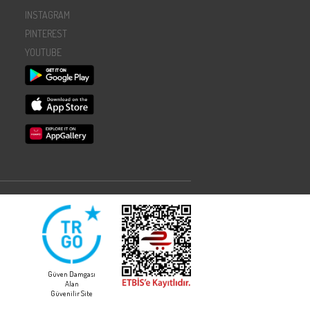
INSTAGRAM
PINTEREST
YOUTUBE
Güven Damgası
Alan
Güvenilir Site