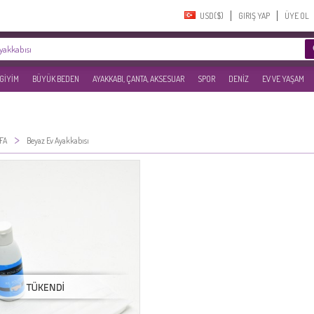
USD($)‎
GIRIŞ YAP
ÜYE OL
 GİYİM
BÜYÜK BEDEN
AYAKKABI, ÇANTA, AKSESUAR
SPOR
DENİZ
EV VE YAŞAM
>
FA
Beyaz Ev Ayakkabısı