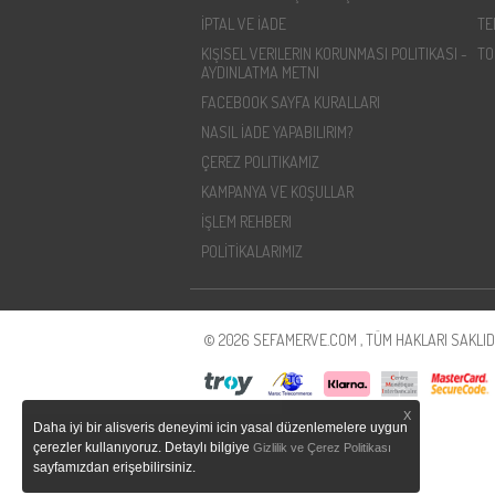
İPTAL VE İADE
TE
KIŞISEL VERILERIN KORUNMASI POLITIKASI -
TO
AYDINLATMA METNI
FACEBOOK SAYFA KURALLARI
NASIL İADE YAPABILIRIM?
ÇEREZ POLITIKAMIZ
KAMPANYA VE KOŞULLAR
İŞLEM REHBERI
POLİTİKALARIMIZ
© 2026 SEFAMERVE.COM , TÜM HAKLARI SAKLIDI
X
Daha iyi bir alisveris deneyimi icin yasal düzenlemelere uygun
çerezler kullanıyoruz. Detaylı bilgiye
Gizlilik ve Çerez Politikası
sayfamızdan erişebilirsiniz.