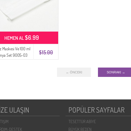
$6.99
HEMEN AL
üz Maskesi Ve 100 ml
$15.00
onya Set 9005-03
← ÖNCEKI
SONRAKI →
İZE ULAŞIN
POPÜLER SAYFALAR
ETIŞIM
TESETTÜR ABİYE
RDIM-DESTEK
BÜYÜK BEDEN