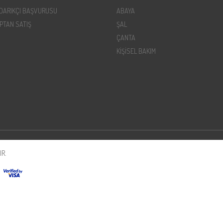
DARIKÇI BAŞVURUSU
ABAYA
PTAN SATIŞ
ŞAL
ÇANTA
KİŞİSEL BAKIM
R.