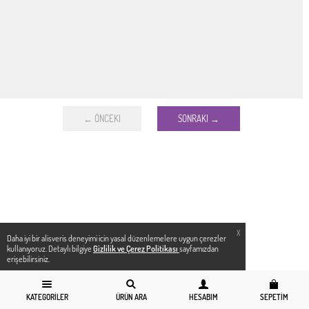
← ÖNCEKI
SONRAKI →
X
Daha iyi bir alisveris deneyimi icin yasal düzenlemelere uygun çerezler
kullanıyoruz. Detaylı bilgiye
Gizlilik ve Çerez Politikası
sayfamızdan
erişebilirsiniz.
KATEGORILER
ÜRÜN ARA
HESABIM
SEPETIM