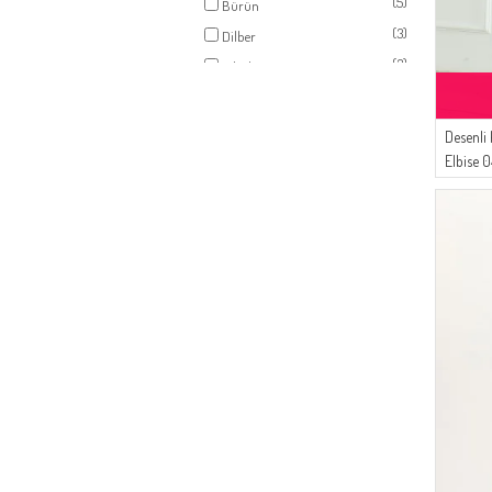
(5)
Bürün
(3)
Dilber
(3)
Çıkrıkçı
(3)
SAMARA
(2)
White Bird
Desenli
(2)
BUTİK SUDE
Elbise 
Yeşili
(2)
MODA MAYSA
(1)
Buğlem
(1)
Algı
(1)
AYMİRA
(1)
İPEKÇE