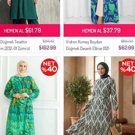
$61.79
$37.79
HEMEN AL
HEMEN AL
$256.83
$186.00
Düğmeli Tesettür
Viskon Kumaş Boydan
$102.99
$62.99
akım 2232-01 Zümrüt
Düğmeli Desenli Elbise 0121-
04 Zümrüt Yeşili