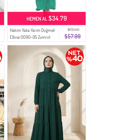
$34.79
HEMEN AL
$172.00
Hakim Yaka Yarım Düğmeli
$57.99
Elbise 0090-05 Zümrüt
Yeşili