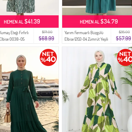
$41.39
$34.79
HEMEN AL
HEMEN AL
$171.00
$215.00
umaş Eteği Fırfırlı
Yarım Fermuarlı Büzgülü
$68.99
$57.99
 Elbise 0038-05
Elbise 1202-04 Zümrüt Yeşili
eşili