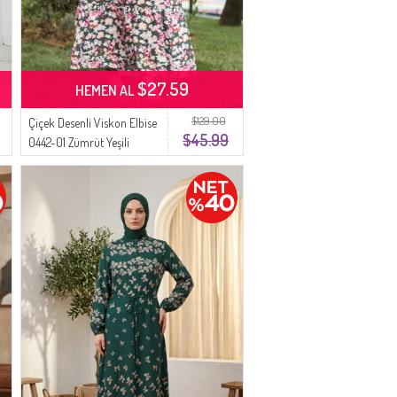
$27.59
HEMEN AL
$129.00
Çiçek Desenli Viskon Elbise
$45.99
0442-01 Zümrüt Yeşili
Pembe