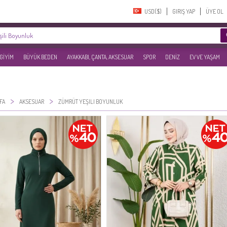
USD($)‎
GIRIŞ YAP
ÜYE OL
 GİYİM
BÜYÜK BEDEN
AYAKKABI, ÇANTA, AKSESUAR
SPOR
DENİZ
EV VE YAŞAM
>
>
FA
AKSESUAR
ZÜMRÜT YEŞILI BOYUNLUK