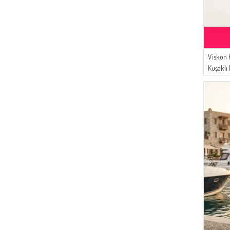
Viskon K
Kuşaklı
Zümrüt Y