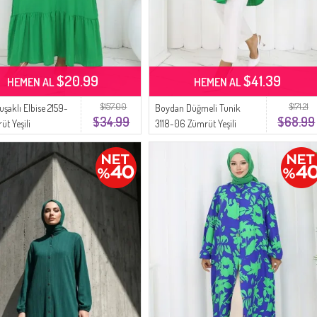
$20.99
$41.39
HEMEN AL
HEMEN AL
$157.00
$171.21
 Kuşaklı Elbise 2159-
Boydan Düğmeli Tunik
$34.99
$68.99
üt Yeşili
3118-06 Zümrüt Yeşili