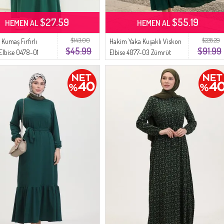
$27.59
$55.19
HEMEN AL
HEMEN AL
$143.00
$228.29
Kumaş Fırfırlı
Hakim Yaka Kuşaklı Viskon
$45.99
$91.99
 Elbise 0478-01
Elbise 4077-03 Zümrüt
eşili
Yeşili