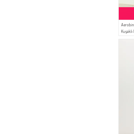
Aerobin 
Kuşaklı
Zümrüt Y