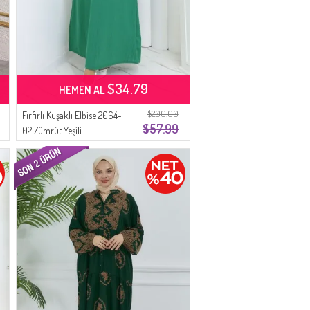
$34.79
HEMEN AL
$200.00
Fırfırlı Kuşaklı Elbise 2064-
$57.99
02 Zümrüt Yeşili