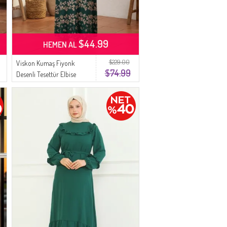
$44.99
HEMEN AL
$229.00
Viskon Kumaş Fiyonk
$74.99
Desenli Tesettür Elbise
0338-02 Zümrüt Yeşili