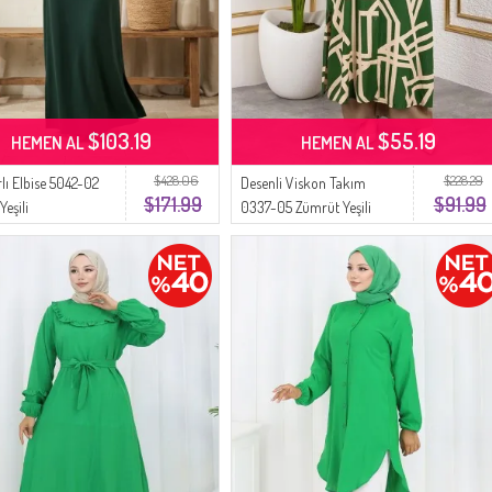
$103.19
$55.19
HEMEN AL
HEMEN AL
$428.06
$228.29
lı Elbise 5042-02
Desenli Viskon Takım
$171.99
$91.99
eşili
0337-05 Zümrüt Yeşili