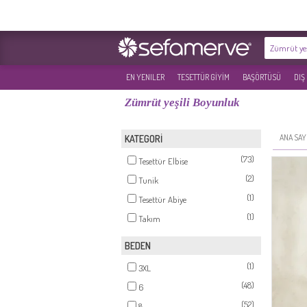
EN YENILER
TESETTÜR GİYİM
BAŞÖRTÜSÜ
DIŞ
Zümrüt yeşili Boyunluk
ANA SAY
KATEGORİ
(73)
Tesettür Elbise
(2)
Tunik
(1)
Tesettür Abiye
(1)
Takım
BEDEN
(1)
3XL
(48)
6
(52)
8