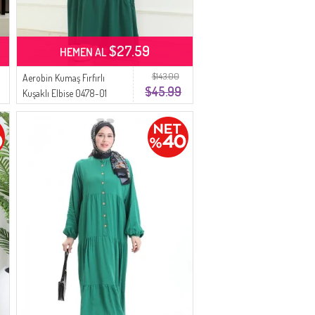
$27.59
HEMEN AL
$143.00
Aerobin Kumaş Fırfırlı
$45.99
Kuşaklı Elbise 0478-01
Zümrüt Yeşili