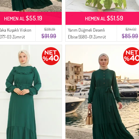
$55.19
$51.59
HEMEN AL
HEMEN AL
$228.29
$214.02
aka Kuşaklı Viskon
Yarım Düğmeli Desenli
$91.99
$85.99
4077-03 Zümrüt
Elbise 5580-01 Zümrüt
Yeşili