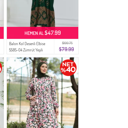
$47.99
HEMEN AL
$199.75
Balon Kol Desenli Elbise
$79.99
5585-04 Zümrüt Yeşili