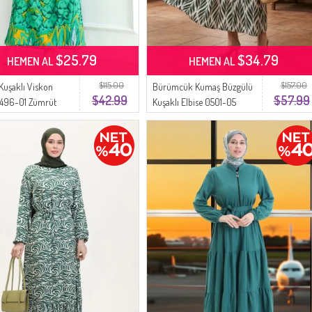
$25.79
$34.79
HEMEN AL
HEMEN AL
$115.00
$157.00
 Kuşaklı Viskon
Bürümcük Kumaş Büzgülü
$42.99
$57.99
0496-01 Zümrüt
Kuşaklı Elbise 0501-05
Zümrüt Yeşili Ekru