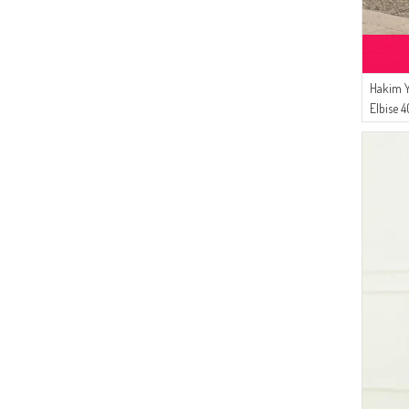
Hakim Y
Elbise 
Yeşili