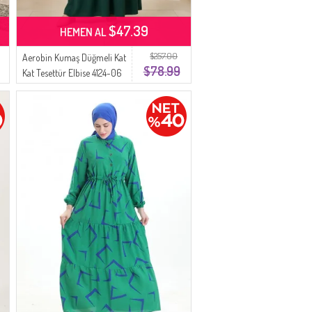
$47.39
HEMEN AL
$257.00
Aerobin Kumaş Düğmeli Kat
$78.99
Kat Tesettür Elbise 4124-06
Zümrüt Yeşili