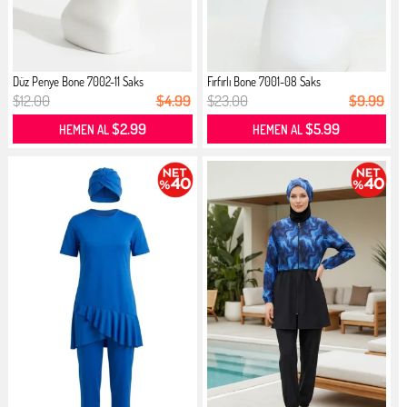
Düz Penye Bone 7002-11 Saks
Fırfırlı Bone 7001-08 Saks
$12.00
$4.99
$23.00
$9.99
$2.99
$5.99
HEMEN AL
HEMEN AL