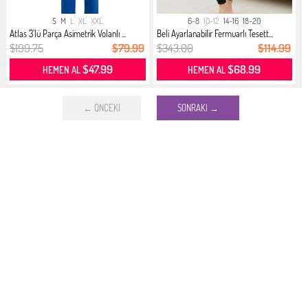
S
M
L
XL
XXL
6-8
10-12
14-16
18-20
Atlas 3’lü Parça Asimetrik Volanlı ...
Beli Ayarlanabilir Fermuarlı Tesett...
$199.75
$79.99
$343.00
$114.99
$47.99
$68.99
HEMEN AL
HEMEN AL
← ÖNCEKI
SONRAKI →